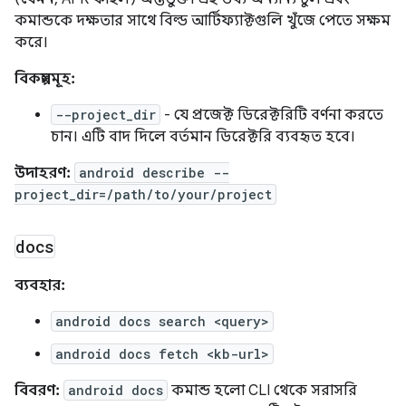
কমান্ডকে দক্ষতার সাথে বিল্ড আর্টিফ্যাক্টগুলি খুঁজে পেতে সক্ষম
করে।
বিকল্পসমূহ:
--project_dir
- যে প্রজেক্ট ডিরেক্টরিটি বর্ণনা করতে
চান। এটি বাদ দিলে বর্তমান ডিরেক্টরি ব্যবহৃত হবে।
উদাহরণ:
android describe --
project_dir=/path/to/your/project
docs
ব্যবহার:
android docs search <query>
android docs fetch <kb-url>
বিবরণ:
android docs
কমান্ড হলো CLI থেকে সরাসরি