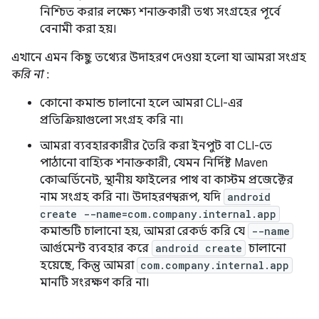
নিশ্চিত করার লক্ষ্যে শনাক্তকারী তথ্য সংগ্রহের পূর্বে
বেনামী করা হয়।
এখানে এমন কিছু তথ্যের উদাহরণ দেওয়া হলো যা আমরা সংগ্রহ
করি না
:
কোনো কমান্ড চালানো হলে আমরা CLI-এর
প্রতিক্রিয়াগুলো সংগ্রহ করি না।
আমরা ব্যবহারকারীর তৈরি করা ইনপুট বা CLI-তে
পাঠানো বাহ্যিক শনাক্তকারী, যেমন নির্দিষ্ট Maven
কোঅর্ডিনেট, স্থানীয় ফাইলের পাথ বা কাস্টম প্রজেক্টের
নাম সংগ্রহ করি না। উদাহরণস্বরূপ, যদি
android
create --name=com.company.internal.app
কমান্ডটি চালানো হয়, আমরা রেকর্ড করি যে
--name
আর্গুমেন্ট ব্যবহার করে
android create
চালানো
হয়েছে, কিন্তু আমরা
com.company.internal.app
মানটি সংরক্ষণ করি না।