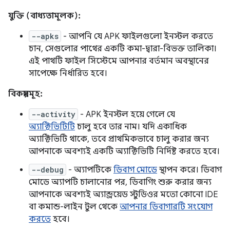
যুক্তি (বাধ্যতামূলক):
--apks
- আপনি যে APK ফাইলগুলো ইনস্টল করতে
চান, সেগুলোর পাথের একটি কমা-দ্বারা-বিভক্ত তালিকা।
এই পাথটি ফাইল সিস্টেমে আপনার বর্তমান অবস্থানের
সাপেক্ষে নির্ধারিত হবে।
বিকল্পসমূহ:
--activity
- APK ইনস্টল হয়ে গেলে যে
অ্যাক্টিভিটিটি
চালু হবে তার নাম। যদি একাধিক
অ্যাক্টিভিটি থাকে, তবে প্রাথমিকভাবে চালু করার জন্য
আপনাকে অবশ্যই একটি অ্যাক্টিভিটি নির্দিষ্ট করতে হবে।
--debug
- অ্যাপটিকে
ডিবাগ মোডে
স্থাপন করে। ডিবাগ
মোডে অ্যাপটি চালানোর পর, ডিবাগিং শুরু করার জন্য
আপনাকে অবশ্যই অ্যান্ড্রয়েড স্টুডিওর মতো কোনো IDE
বা কমান্ড-লাইন টুল থেকে
আপনার ডিবাগারটি সংযোগ
করতে
হবে।