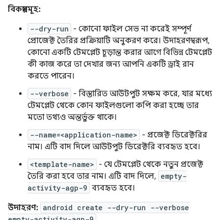
বিকল্পসমূহ:
--dry-run
- কোনো ফাইল সেভ না করেই সম্পূর্ণ
প্রোজেক্ট তৈরির প্রক্রিয়াটি অনুকরণ করে। উদাহরণস্বরূপ,
কোনো একটি টেমপ্লেট চূড়ান্ত করার আগে বিভিন্ন টেমপ্লেট
কী কাজ করে তা দেখার জন্য আপনি একটি ড্রাই রান
করতে পারেন।
--verbose
- বিস্তারিত আউটপুট সক্ষম করে, যার মধ্যে
টেমপ্লেট থেকে কোন ফাইলগুলো কপি করা হচ্ছে তার
মতো তথ্যও অন্তর্ভুক্ত থাকে।
--name=<application-name>
- প্রজেক্ট ডিরেক্টরির
নাম। এটি বাদ দিলে আউটপুট ডিরেক্টরি ব্যবহৃত হবে।
<template-name>
- যে টেমপ্লেট থেকে নতুন প্রজেক্ট
তৈরি করা হবে তার নাম। এটি বাদ দিলে,
empty-
activity-agp-9
ব্যবহৃত হবে।
উদাহরণ:
android create --dry-run --verbose
empty-activity-agp-9