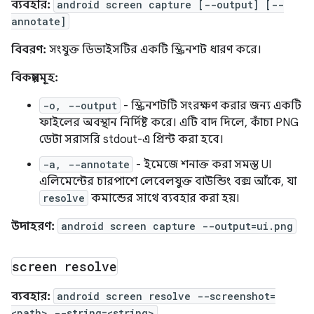
ব্যবহার:
android screen capture [--output] [--
annotate]
বিবরণ:
সংযুক্ত ডিভাইসটির একটি স্ক্রিনশট ধারণ করে।
বিকল্পসমূহ:
-o, --output
- স্ক্রিনশটটি সংরক্ষণ করার জন্য একটি
ফাইলের অবস্থান নির্দিষ্ট করে। এটি বাদ দিলে, কাঁচা PNG
ডেটা সরাসরি stdout-এ প্রিন্ট করা হবে।
-a, --annotate
- ইমেজে শনাক্ত করা সমস্ত UI
এলিমেন্টের চারপাশে লেবেলযুক্ত বাউন্ডিং বক্স আঁকে, যা
resolve
কমান্ডের সাথে ব্যবহার করা হয়।
উদাহরণ:
android screen capture --output=ui.png
screen resolve
ব্যবহার:
android screen resolve --screenshot=
<path> --string=<string>