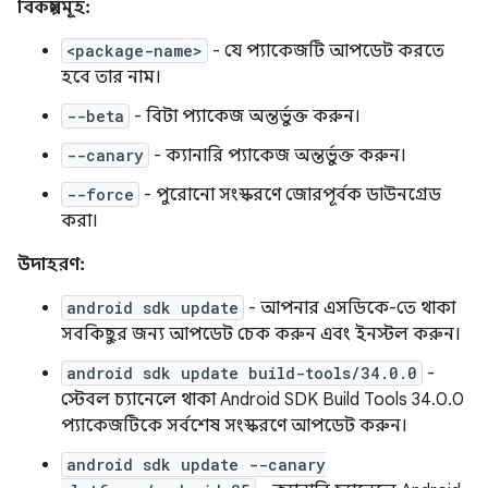
বিকল্পসমূহ:
<package-name>
- যে প্যাকেজটি আপডেট করতে
হবে তার নাম।
--beta
- বিটা প্যাকেজ অন্তর্ভুক্ত করুন।
--canary
- ক্যানারি প্যাকেজ অন্তর্ভুক্ত করুন।
--force
- পুরোনো সংস্করণে জোরপূর্বক ডাউনগ্রেড
করা।
উদাহরণ:
android sdk update
- আপনার এসডিকে-তে থাকা
সবকিছুর জন্য আপডেট চেক করুন এবং ইনস্টল করুন।
android sdk update build-tools/34.0.0
-
স্টেবল চ্যানেলে থাকা Android SDK Build Tools 34.0.0
প্যাকেজটিকে সর্বশেষ সংস্করণে আপডেট করুন।
android sdk update --canary