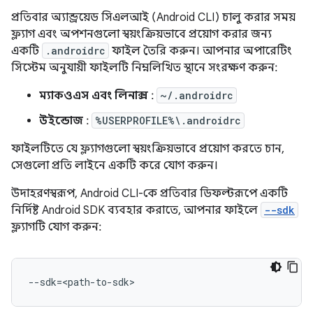
প্রতিবার অ্যান্ড্রয়েড সিএলআই (Android CLI) চালু করার সময়
ফ্ল্যাগ এবং অপশনগুলো স্বয়ংক্রিয়ভাবে প্রয়োগ করার জন্য
একটি
.androidrc
ফাইল তৈরি করুন। আপনার অপারেটিং
সিস্টেম অনুযায়ী ফাইলটি নিম্নলিখিত স্থানে সংরক্ষণ করুন:
ম্যাকওএস এবং লিনাক্স
:
~/.androidrc
উইন্ডোজ
:
%USERPROFILE%\.androidrc
ফাইলটিতে যে ফ্ল্যাগগুলো স্বয়ংক্রিয়ভাবে প্রয়োগ করতে চান,
সেগুলো প্রতি লাইনে একটি করে যোগ করুন।
উদাহরণস্বরূপ, Android CLI-কে প্রতিবার ডিফল্টরূপে একটি
নির্দিষ্ট Android SDK ব্যবহার করাতে, আপনার ফাইলে
--sdk
ফ্ল্যাগটি যোগ করুন:
--sdk
=