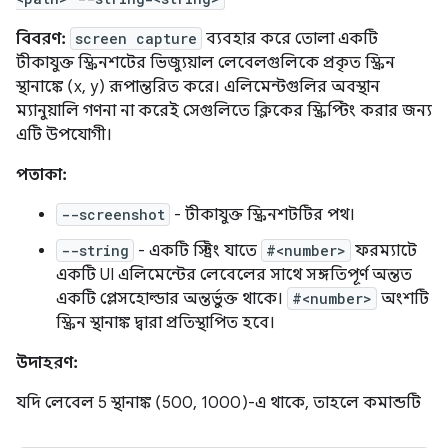
বিবরণ:
screen capture
ব্যবহার করে তোলা একটি
টীকাযুক্ত স্ক্রিনশটের ভিজ্যুয়াল লেবেলগুলিকে প্রকৃত স্ক্রিন
স্থানাঙ্কে (x, y) রূপান্তরিত করে। এলিমেন্টগুলির অবস্থান
ম্যানুয়ালি গণনা না করেই সেগুলিতে ক্লিকের স্ক্রিপ্টিং করার জন্য
এটি উপযোগী।
পতাকা:
--screenshot
- টীকাযুক্ত স্ক্রিনশটটির পথ।
--string
- একটি স্ট্রিং যাতে
#<number>
ফরম্যাটে
একটি UI এলিমেন্টের লেবেলের সাথে সঙ্গতিপূর্ণ অন্তত
একটি প্লেসহোল্ডার অন্তর্ভুক্ত থাকে।
#<number>
অংশটি
স্ক্রিন স্থানাঙ্ক দ্বারা প্রতিস্থাপিত হবে।
উদাহরণ:
যদি লেবেল 5 স্থানাঙ্ক (500, 1000)-এ থাকে, তাহলে কমান্ডটি