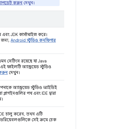
 আপডেট করুন
দেখুন।
ান এবং JDK কাস্টমাইজ করে।
 জন্য,
Android স্টুডিও কনফিগার
ন সেটিংস রয়েছে যা Java
ই ফাইলটি অ্যান্ড্রয়েড স্টুডিও
করুন
দেখুন।
াকে অ্যান্ড্রয়েড স্টুডিও আইডিই
 প্লাগইনগুলির পথ এবং IDE দ্বারা
ন।
 IDE চালু করেন, তখন এটি
ভেরিয়েবলগুলিকে সেই ক্রমে চেক