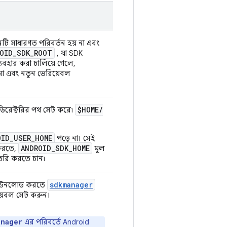
ি সাধারণত পরিবর্তন হয় না এবং
OID
_
SDK
_
ROOT
, যা SDK
বহার করা চালিয়ে গেলে,
পুরানো এবং নতুন ভেরিয়েবল
$HOME
/
ডিরেক্টরির পথ সেট করে৷
OID_USER_HOME
পড়ে না। সেই
ANDROID_SDK_HOME
 করতে,
মূল
তৈরি করতে চান৷
sdkmanager
জ ডাউনলোড করতে
়েবল সেট করুন।
anager
এর পরিবর্তে Android