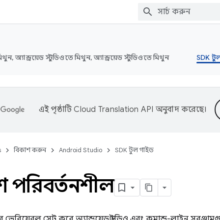
মিথুন, অ্যান্ড্রয়েড স্টুডিওতে মিথুন, অ্যান্ড্রয়েড স্টুডিওতে মিথুন
SDK টু
এই পৃষ্ঠাটি
Cloud Translation API
অনুবাদ করেছে।
s
বিকাশ করুন
Android Studio
SDK টুল গাইড
শ পরিবর্তনশীল
ভেরিয়েবল সেট করে অ্যান্ড্রয়েড স্টুডিও এবং কমান্ড-লাইন সরঞ