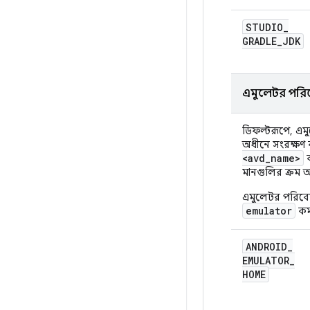
STUDIO
_
GRADLE
_
JDK
এমুলেটর পরি
ডিফল্টরূপে, এ
অধীনে সংরক্ষণ
<avd
_
name>
ক
মানগুলির ক্রম 
এমুলেটর পরিবেশ
emulator
কমা
ANDROID
_
EMULATOR
_
HOME