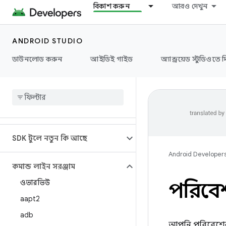
বিকাশ করুন
আরও দেখুন
ANDROID STUDIO
ডাউনলোড করুন
আইডিই গাইড
অ্যান্ড্রয়েড স্টুডিওতে 
SDK টুলে নতুন কি আছে
Android Developer
কমান্ড লাইন সরঞ্জাম
ওভারভিউ
পরিবে
aapt2
adb
আপনি পরিবেশের 