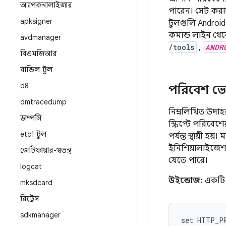
অ্যাপকনালাইজার
পারেন। সেট করা
apksigner
টুলগুলি Android 
কমান্ড লাইন থেক
avdmanager
/tools
,
ANDR
বিএমজিআর
বান্ডিল টুল
d8
পরিবেশ ভে
dmtracedump
নিম্নলিখিত উদাহ
ডাম্পসি
স্ক্রিপ্টে পরিবে
etc1 টুল
পর্যন্ত স্থায়ী 
ইনিশিয়ালাইজেশন
জেটিফায়ার-স্বতন্ত্র
যেতে পারে।
logcat
উইন্ডোজ:
একটি ট
mksdcard
রিট্রেস
sdkmanager
set HTTP_P