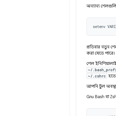
অন্যান্য শেলগু
setenv VARI
প্রতিবার নতুন শে
করা যেতে পারে।
শেল ইনিশিয়ালাইজ
~/.bash_prof
~/.cshrc
হতে 
আপনি টুল অবস্থা
Gnu Bash বা Zsh