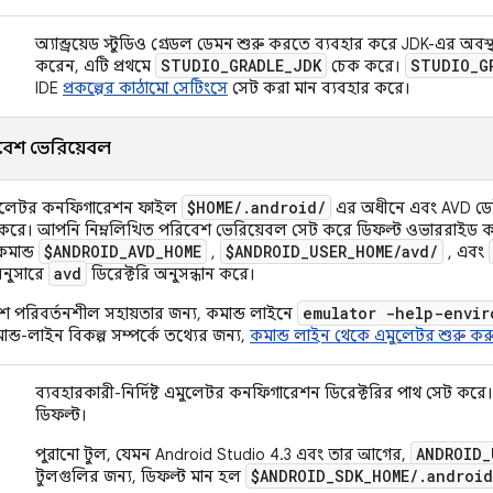
অ্যান্ড্রয়েড স্টুডিও গ্রেডল ডেমন শুরু করতে ব্যবহার করে JDK-এর অ
STUDIO
_
GRADLE
_
JDK
STUDIO
_
G
করেন, এটি প্রথমে
চেক করে।
IDE
প্রকল্পের কাঠামো সেটিংসে
সেট করা মান ব্যবহার করে।
বেশ ভেরিয়েবল
$HOME
/
.
android
/
মুলেটর কনফিগারেশন ফাইল
এর অধীনে এবং AVD ডে
 করে। আপনি নিম্নলিখিত পরিবেশ ভেরিয়েবল সেট করে ডিফল্ট ওভাররাইড 
$ANDROID
_
AVD
_
HOME
$ANDROID
_
USER
_
HOME
/
avd
/
মান্ড
,
, এবং
avd
অনুসারে
ডিরেক্টরি অনুসন্ধান করে।
emulator -help-envir
 পরিবর্তনশীল সহায়তার জন্য, কমান্ড লাইনে
ন্ড-লাইন বিকল্প সম্পর্কে তথ্যের জন্য,
কমান্ড লাইন থেকে এমুলেটর শুরু কর
ব্যবহারকারী-নির্দিষ্ট এমুলেটর কনফিগারেশন ডিরেক্টরির পাথ সেট করে
ডিফল্ট।
ANDROID_
পুরানো টুল, যেমন Android Studio 4.3 এবং তার আগের,
$ANDROID_SDK_HOME/.android
টুলগুলির জন্য, ডিফল্ট মান হল