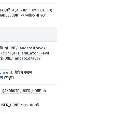
বস্থান সেট করে। আপনি যখন IDE চালু
RADLE
_
JDK
সংজ্ঞায়িত না হলে,
$HOME
/
.
android
/
avd
/
টা
emulator -avd
করতে পারেন।
$HOME
/
.
android
/
avd
/
onment
টাইপ করুন।
ুন
দেখুন।
$ANDROID
_
USER
_
HOME
।
এ
USER_HOME
পড়ে না। এই
।