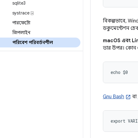
sqlite3
systrace ⍈
বিকল্পভাবে, Wi
পারফেটো
ডকুমেন্টেশন চে
জিপলাইন
macOS এবং Li
পরিবেশ পরিবর্তনশীল
তার উপর। কোন শ
echo $0
Gnu Bash
বা
export VARI