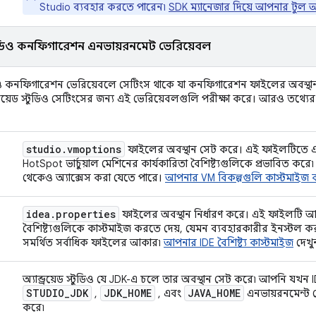
Studio ব্যবহার করতে পারেন৷
SDK ম্যানেজার দিয়ে আপনার টুল
 স্টুডিও কনফিগারেশন এনভায়রনমেন্ট ভেরিয়েবল
স্টুডিও কনফিগারেশন ভেরিয়েবলে সেটিংস থাকে যা কনফিগারেশন ফাইলের অবস্থ
ান্ড্রয়েড স্টুডিও সেটিংসের জন্য এই ভেরিয়েবলগুলি পরীক্ষা করে। আরও তথ্যের
studio
.
vmoptions
ফাইলের অবস্থান সেট করে। এই ফাইলটিতে এম
HotSpot ভার্চুয়াল মেশিনের কার্যকারিতা বৈশিষ্ট্যগুলিকে প্রভাবিত করে৷ এ
থেকেও অ্যাক্সেস করা যেতে পারে।
আপনার VM বিকল্পগুলি কাস্টমাইজ 
idea
.
properties
ফাইলের অবস্থান নির্ধারণ করে। এই ফাইলটি আপন
বৈশিষ্ট্যগুলিকে কাস্টমাইজ করতে দেয়, যেমন ব্যবহারকারীর ইনস্টল করা
সমর্থিত সর্বাধিক ফাইলের আকার৷
আপনার IDE বৈশিষ্ট্য কাস্টমাইজ
দেখু
অ্যান্ড্রয়েড স্টুডিও যে JDK-এ চলে তার অবস্থান সেট করে৷ আপনি যখন
STUDIO
_
JDK
JDK
_
HOME
JAVA
_
HOME
,
, এবং
এনভায়রনমেন্ট 
করে৷