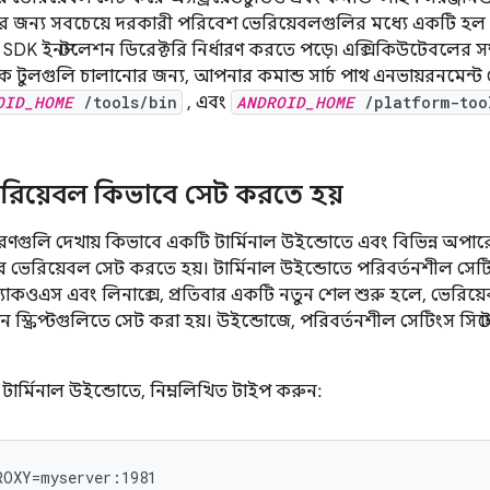
র জন্য সবচেয়ে দরকারী পরিবেশ ভেরিয়েবলগুলির মধ্যে একটি হল
SDK ইনস্টলেশন ডিরেক্টরি নির্ধারণ করতে পড়ে৷ এক্সিকিউটেবলের সম্পূর
ে টুলগুলি চালানোর জন্য, আপনার কমান্ড সার্চ পাথ এনভায়রনমেন্
OID_HOME
/tools/bin
, এবং
ANDROID_HOME
/platform-too
রিয়েবল কিভাবে সেট করতে হয়
রণগুলি দেখায় কিভাবে একটি টার্মিনাল উইন্ডোতে এবং বিভিন্ন অপার
শের ভেরিয়েবল সেট করতে হয়। টার্মিনাল উইন্ডোতে পরিবর্তনশীল সেটি
হয়। ম্যাকওএস এবং লিনাক্সে, প্রতিবার একটি নতুন শেল শুরু হলে, ভেরি
 স্ক্রিপ্টগুলিতে সেট করা হয়। উইন্ডোজে, পরিবর্তনশীল সেটিংস সিস্
ার্মিনাল উইন্ডোতে, নিম্নলিখিত টাইপ করুন:
ROXY=myserver:1981