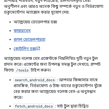
এপিআই পরিবর্তন, নতুন লাইব্রেরি, হালনাগাদকৃত সেরা
অনুশীলন এবং আরও অনেক কিছু সম্পর্কে নতুন ও নির্ভরযোগ্য
ডকুমেন্টেশন অ্যাক্সেস করার সুযোগ দেয়:
অ্যান্ড্রয়েড ডেভেলপার ডক্স
ফায়ারবেস
গুগল ডেভেলপাররা
কোটলিন ডক্স
অ্যান্ড্রয়েড নলেজ বেস এজেন্টকে নিম্নলিখিত দুটি নতুন টুল
প্রদান করে। এজেন্টের জন্য উপলব্ধ সমস্ত টুল দেখতে, প্রম্পট
ফিল্ডে
/tools
টাইপ করুন।
search_android_docs
: আপনার জিজ্ঞাসার সাথে
প্রাসঙ্গিক, নির্ভরযোগ্য ও উচ্চ-মানের ডকুমেন্টেশন খুঁজে
বের করার জন্য অ্যান্ড্রয়েড নলেজ বেস-এ অনুসন্ধান
করে।
fetch_android_docs
: সার্চ টুল দ্বারা চিহ্নিত