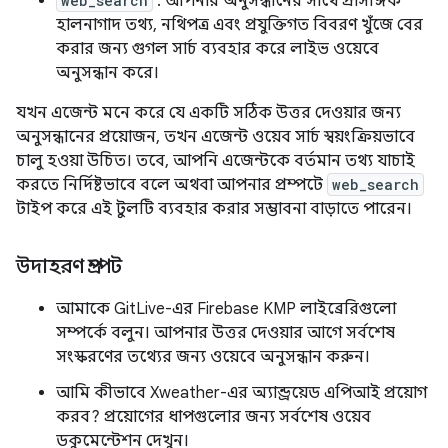
web_search
: আপনার অনুসন্ধানের সাথে প্রাসঙ্গিক
হালনাগাদ তথ্য, নথিপত্র এবং প্রযুক্তিগত বিবরণ খুঁজে বের
করার জন্য গুগল সার্চ ব্যবহার করে লাইভ ওয়েবে
অনুসন্ধান করে।
যখন এজেন্ট মনে করে যে একটি সঠিক উত্তর দেওয়ার জন্য
অনুসন্ধানের প্রয়োজন, তখন এজেন্ট ওয়েব সার্চ স্বয়ংক্রিয়ভাবে
চালু হওয়া উচিত। তবে, আপনি এজেন্টকে বর্তমান তথ্য যাচাই
করতে নির্দিষ্টভাবে বলে অথবা আপনার প্রম্পটে
web_search
টাইপ করে এই টুলটি ব্যবহার করার সম্ভাবনা বাড়াতে পারেন।
উদাহরণ প্রম্পট
আমাকে GitLive-এর Firebase KMP লাইব্রেরিগুলো
সম্পর্কে বলুন। আপনার উত্তর দেওয়ার আগে সর্বশেষ
সংস্করণের তথ্যের জন্য ওয়েবে অনুসন্ধান করুন।
আমি কীভাবে Xweather-এর অ্যান্ড্রয়েড এপিআই প্রয়োগ
করব? প্রয়োগের ধাপগুলোর জন্য সর্বশেষ ওয়েব
ডকুমেন্টেশন দেখুন।