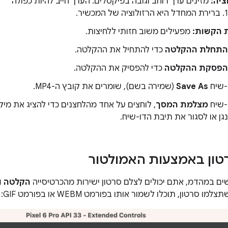
ציה:
מזינים ערך רוחב וגובה בפיקסלים. הערך חייב להיות כפולה
 הקשות:
מפעילים משוב חזותי ללחיצות.
התחלת ההקלטה
כדי להתחיל את ההקלטה.
הפסקת ההקלטה
כדי להפסיק את ההקלטה.
-שיח
Save As
(שמירה בשם), שומרים את קובץ ה-MP4.
-שיח
מצלמת המסך
, לוחצים על אחד מהלחצנים כדי להציג את מי
ן או לסגור את תיבת הדו-שיח.
ון באמצעות האמולטור
 במהדמ, אתם יכולים לצלם סרטון ישירות מהכרטיסייה
הקלטה ו
למו סרטון, תוכלו לשמור אותו בפורמט WEBM או בפורמט GIF: