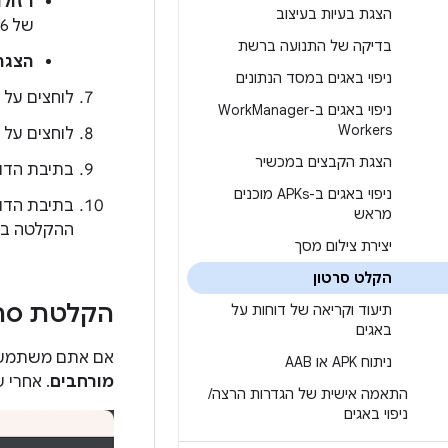
רזולו
הצגת בעיות בעיצוב
של 16. ברירת המחדל היא הרזולוציה של המכשיר.
בדיקה של התנועה ברשת
הצגת
ניפוי באגים במסד הנתונים
לוחצים על
ניפוי באגים ב-Work
Manager
Workers
לוחצים על
הצגת הקבצים במכשיר
בתיבת הדו
ניפוי באגים ב-APKs מוכנים
בתיבת הדו
מראש
ההקלטה בנג
יצירת צילום מסך
הקלט סרטון
הקלטת סרט
תיעוד וקריאה של דוחות על
באגים
אם אתם משתמשים
ניתוח APK או AAB
מורחבים
. אחרי שתצ
התאמה אישית של הגדרות הרצה
/
ניפוי באגים