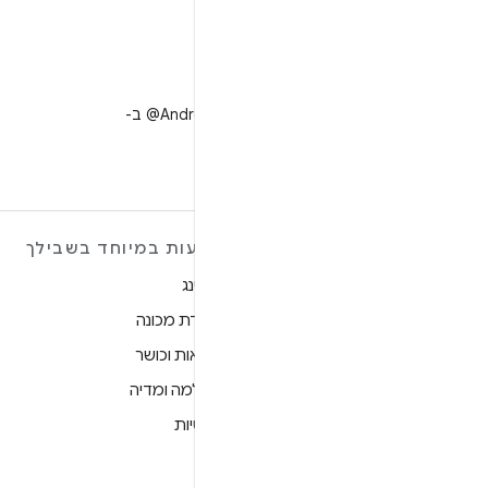
X
למעקב אחר ‎@AndroidDev ב-
X
מידע נוסף על ANDROID
הצעות במיוחד בשבילך
Android
גיימינג
Android for Enterprise
למידת מכונה
אבטחה
בריאות וכושר
מקור
מצלמה ומדיה
חדשות
פרטיות
בלוג
5G