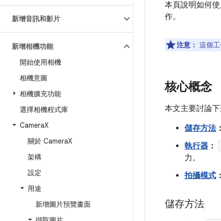
本頁說明如何使用
作。
新增音訊和影片
注意：
這個工
新增相機功能
開始使用相機
相機意圖
核心概念
相機擴充功能
本文主要討論下
選擇相機程式庫
Camera
X
儲存方法
關於 Camera
X
執行器
：
架構
力。
設定
拍攝模式
用途
儲存方法
新增圖片預覽畫面
擷取圖片