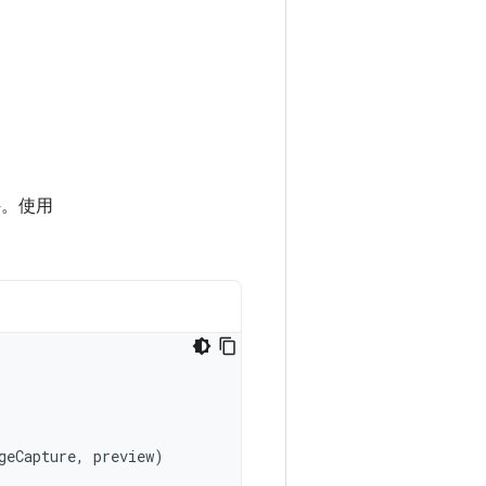
。使用
geCapture
,
preview
)