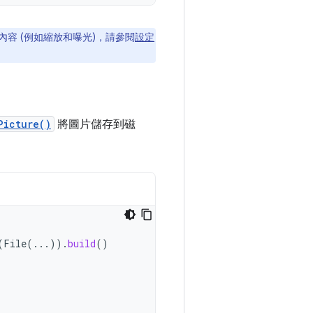
容 (例如縮放和曝光)，請參閱
設定
Picture()
將圖片儲存到磁
(
File
(...)).
build
()