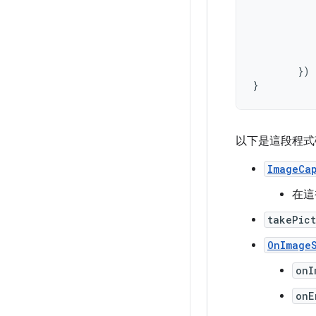
})
}
以下是這段程式
ImageCap
在這
takePict
OnImage
onI
onE