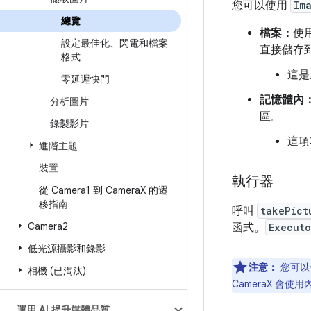
您可以使用
Im
總覽
檔案：
使
設定最佳化、閃電和檔案
直接儲存
格式
這是
零延遲快門
記憶體內
分析圖片
區。
錄製影片
這項
進階主題
裝置
執行器
從 Camera1 到 Camera
X 的遷
移指南
呼叫
takePict
Camera2
函式。
Executo
低光源攝影和錄影
注意：
您可以
相機 (已淘汰)
CameraX 會使用
運用 AI 提升媒體品質