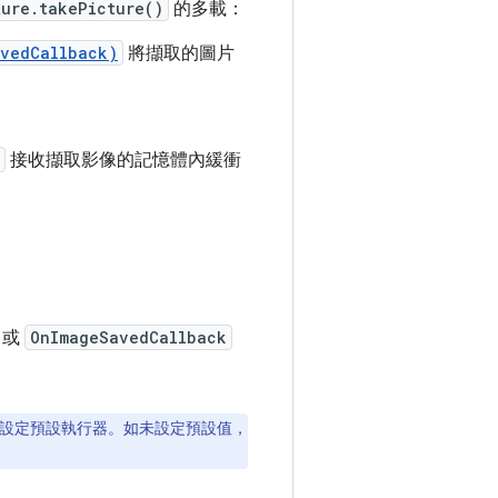
ure.takePicture()
的多載：
avedCallback)
將擷取的圖片
接收擷取影像的記憶體內緩衝
或
OnImageSavedCallback
工作設定預設執行器。如未設定預設值，