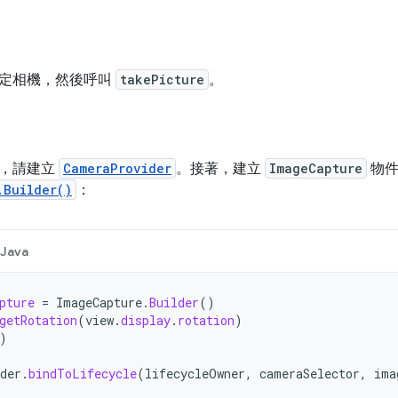
定相機，然後呼叫
takePicture
。
機，請建立
CameraProvider
。接著，建立
ImageCapture
物件
.Builder()
：
Java
pture
=
ImageCapture
.
Builder
()
getRotation
(
view
.
display
.
rotation
)
)
der
.
bindToLifecycle
(
lifecycleOwner
,
cameraSelector
,
ima