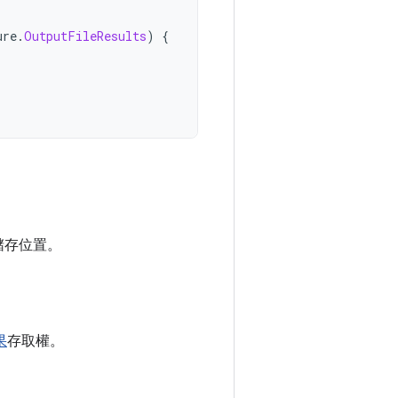
ure
.
OutputFileResults
)
{
儲存位置。
果
存取權。