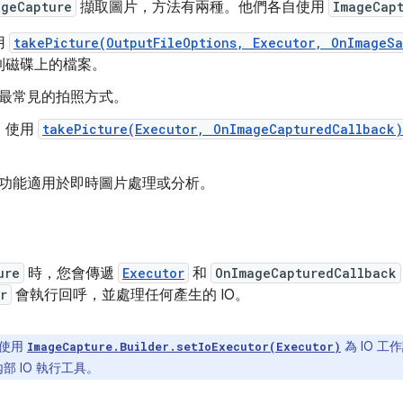
ageCapture
擷取圖片，方法有兩種。他們各自使用
ImageCapt
用
takePicture(OutputFileOptions, Executor, OnImageS
到磁碟上的檔案。
最常見的拍照方式。
：
使用
takePicture(Executor, OnImageCapturedCallback)
功能適用於即時圖片處理或分析。
ure
時，您會傳遞
Executor
和
OnImageCapturedCallback
r
會執行回呼，並處理任何產生的 IO。
使用
為 IO 
ImageCapture.Builder.setIoExecutor(Executor)
內部 IO 執行工具。