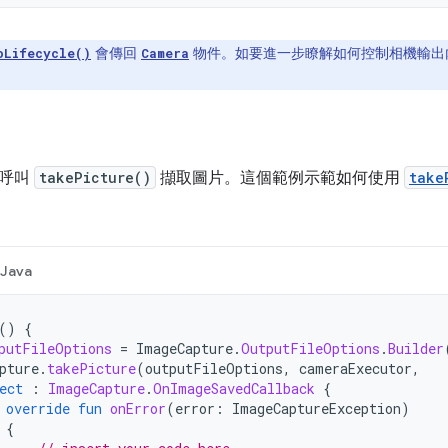
會傳回
物件。如要進一步瞭解如何控制相機輸出內
oLifecycle()
Camera
請呼叫
takePicture()
擷取圖片。這個範例示範如何使用
take
Java
()
{
putFileOptions
=
ImageCapture
.
OutputFileOptions
.
Builder
pture
.
takePicture
(
outputFileOptions
,
cameraExecutor
,
ect
:
ImageCapture
.
OnImageSavedCallback
{
override
fun
onError
(
error
:
ImageCaptureException
)
{