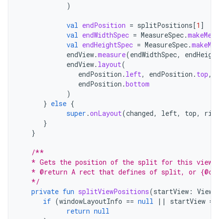
)
val
endPosition
=
splitPositions
[
1
]
val
endWidthSpec
=
MeasureSpec
.
makeMea
val
endHeightSpec
=
MeasureSpec
.
makeMe
endView
.
measure
(
endWidthSpec
,
endHeigh
endView
.
layout
(
endPosition
.
left
,
endPosition
.
top
,
endPosition
.
bottom
)
}
else
{
super
.
onLayout
(
changed
,
left
,
top
,
rig
}
}
/**
   * Gets the position of the split for this view.
   * @return A rect that defines of split, or {@co
   */
private
fun
splitViewPositions
(
startView
:
View?
if
(
windowLayoutInfo
==
null
||
startView
==
return
null