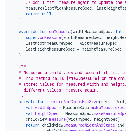
// don't fit, measure again to update the st
measure
(
lastWidthMeasureSpec
,
lastHeightMeas
return
null
}
override
fun
onMeasure
(
widthMeasureSpec
:
Int
,
h
super
.
onMeasure
(
widthMeasureSpec
,
heightMeas
lastWidthMeasureSpec
=
widthMeasureSpec
lastHeightMeasureSpec
=
heightMeasureSpec
}
/**
   * Measures a child view and sees if it fits in 
   * This method calls [View.measure] on the child
   * stored values for measured width and height. 
   * different values, measure again.
   */
private
fun
measureAndCheckMinSize
(
rect
:
Rect
,
val
widthSpec
=
MeasureSpec
.
makeMeasureSpec
(
val
heightSpec
=
MeasureSpec
.
makeMeasureSpec
childView
.
measure
(
widthSpec
,
heightSpec
)
return
childView
.
measuredWidthAndState
and
M
childView
.
measuredHeightAndState
an