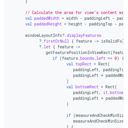
}
// Calculate the area for view's content wit
val
paddedWidth
=
width
-
paddingLeft
-
padd
val
paddedHeight
=
height
-
paddingTop
-
pad
windowLayoutInfo
?.
displayFeatures
?.
firstOrNull
{
feature
->
isValidFold
?.
let
{
feature
->
getFeaturePositionInViewRect
(
featur
if
(
feature
.
bounds
.
left
==
0
)
{
val
topRect
=
Rect
(
paddingLeft
,
paddingTop
paddingLeft
+
paddedWid
)
val
bottomRect
=
Rect
(
paddingLeft
,
it
.
bottom
,
paddingLeft
+
paddedWid
)
if
(
measureAndCheckMinSize
measureAndCheckMinSize
(
)
{