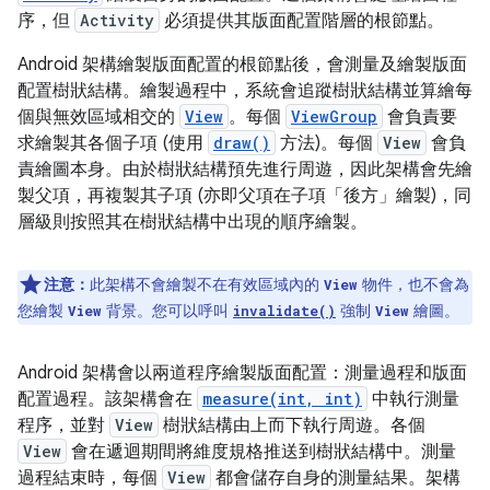
序，但
Activity
必須提供其版面配置階層的根節點。
Android 架構繪製版面配置的根節點後，會測量及繪製版面
配置樹狀結構。繪製過程中，系統會追蹤樹狀結構並算繪每
個與無效區域相交的
View
。每個
ViewGroup
會負責要
求繪製其各個子項 (使用
draw()
方法)。每個
View
會負
責繪圖本身。由於樹狀結構預先進行周遊，因此架構會先繪
製父項，再複製其子項
(亦即父項在子項「後方」繪製)，同
層級則按照其在樹狀結構中出現的順序繪製。
注意：
此架構不會繪製不在有效區域內的
物件，也不會為
View
您繪製
背景。您可以呼叫
強制
繪圖。
View
invalidate()
View
Android 架構會以兩道程序繪製版面配置：測量過程和版面
配置過程。該架構會在
measure(int, int)
中執行測量
程序，並對
View
樹狀結構由上而下執行周遊。各個
View
會在遞迴期間將維度規格推送到樹狀結構中。測量
過程結束時，每個
View
都會儲存自身的測量結果。架構