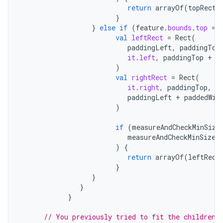
return
arrayOf
(
topRect
,
}
}
else
if
(
feature
.
bounds
.
top
==
val
leftRect
=
Rect
(
paddingLeft
,
paddingTop
it
.
left
,
paddingTop
+
p
)
val
rightRect
=
Rect
(
it
.
right
,
paddingTop
,
paddingLeft
+
paddedWid
)
if
(
measureAndCheckMinSize
measureAndCheckMinSize
(
)
{
return
arrayOf
(
leftRect
}
}
}
}
// You previously tried to fit the children 