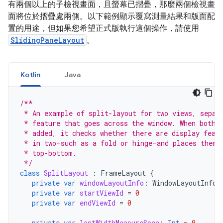
有兩個以上的子檢視畫面，且螢幕已摺疊，那麼兩個檢視畫
面將位於摺疊處兩側。以下範例顯示覆寫測量結果和版面配
置的用途，但如果您希望正式版執行這個操作，請使用
SlidingPaneLayout
。
Kotlin
Java
/**
 * An example of split-layout for two views, separ
 * feature that goes across the window. When both 
 * added, it checks whether there are display feat
 * in two—such as a fold or hinge—and places them 
 * top-bottom.
 */
class
SplitLayout
:
FrameLayout
{
private
var
windowLayoutInfo
:
WindowLayoutInfo?
private
var
startViewId
=
0
private
var
endViewId
=
0
private
var
lastWidthMeasureSpec
:
Int
=
0