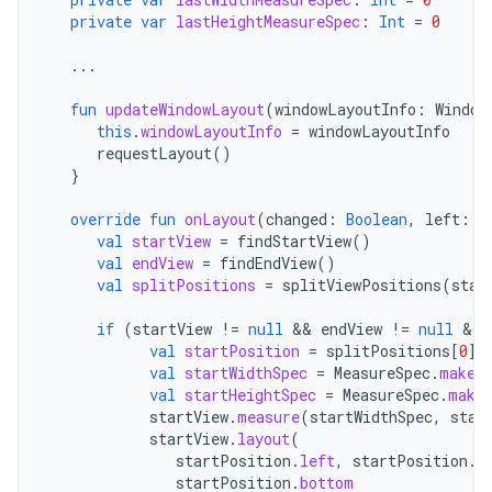
private
var
lastHeightMeasureSpec
:
Int
=
0
...
fun
updateWindowLayout
(
windowLayoutInfo
:
Window
this
.
windowLayoutInfo
=
windowLayoutInfo
requestLayout
()
}
override
fun
onLayout
(
changed
:
Boolean
,
left
:
I
val
startView
=
findStartView
()
val
endView
=
findEndView
()
val
splitPositions
=
splitViewPositions
(
star
if
(
startView
!=
null
&&
endView
!=
null
&&
val
startPosition
=
splitPositions
[
0
]
val
startWidthSpec
=
MeasureSpec
.
makeM
val
startHeightSpec
=
MeasureSpec
.
make
startView
.
measure
(
startWidthSpec
,
star
startView
.
layout
(
startPosition
.
left
,
startPosition
.
t
startPosition
.
bottom