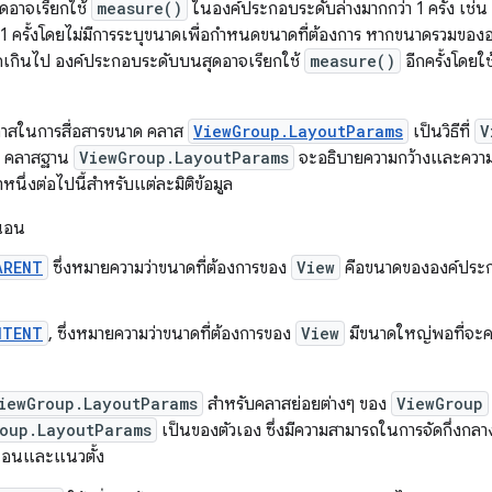
ดอาจเรียกใช้
measure()
ในองค์ประกอบระดับล่างมากกว่า 1 ครั้ง เช่
1 ครั้งโดยไม่มีการระบุขนาดเพื่อกำหนดขนาดที่ต้องการ หากขนาดรวมขององค
กเกินไป องค์ประกอบระดับบนสุดอาจเรียกใช้
measure()
อีกครั้งโดยใ
ลาสในการสื่อสารขนาด คลาส
ViewGroup.LayoutParams
เป็นวิธีที่
V
าร คลาสฐาน
ViewGroup.LayoutParams
จะอธิบายความกว้างและความส
หนึ่งต่อไปนี้สำหรับแต่ละมิติข้อมูล
่นอน
ARENT
ซึ่งหมายความว่าขนาดที่ต้องการของ
View
คือขนาดขององค์ประก
NTENT
, ซึ่งหมายความว่าขนาดที่ต้องการของ
View
มีขนาดใหญ่พอที่จะค
iewGroup.LayoutParams
สำหรับคลาสย่อยต่างๆ ของ
ViewGroup
oup.LayoutParams
เป็นของตัวเอง ซึ่งมีความสามารถในการจัดกึ่งกล
นอนและแนวตั้ง