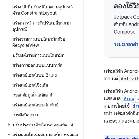
ลองใช้
สร้าง UI ที่ปรับเปลี่ยนตามอุปกรณ์
ด้วย Constraint
Layout
Jetpack Com
สร้างการนําทางที่ปรับเปลี่ยนตาม
สำหรับ Andro
อุปกรณ์
Compose
สร้างรายการแบบไดนามิกด้วย
ระยะเวลาด
Recycler
View
ปรับแต่งรายการแบบไดนามิก
สร้างการออกแบบแบบการ์ด
เฟรมเวิร์ก Andro
สร้างเลย์เอาต์แบบ 2 แผง
วาด แต่
Activi
สร้างเลย์เอาต์เชิงเส้น
เฟรมเวิร์ก Andro
กรอกข้อมูลในเลย์เอาต์
แสดงผล
View
แ
สร้างเลย์เอาต์แบบสัมพัทธ์
รายการโดยใช้
dr
หน้า เฟรมเวิร์กจ
การฝังกิจกรรม
และจะวาดองค์ประก
ปรับปรุงประสิทธิภาพของเลย์เอาต์
สร้างคอมโพเนนต์มุมมองที่กำหนดเอง
หมายเหตุ:
เฟรม