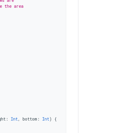
ws are
e the area
ght
:
Int
,
bottom
:
Int
)
{