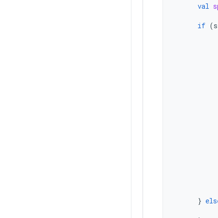
val
s
if
(
s
}
els