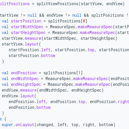
plitPositions
=
splitViewPositions
(
startView
,
endView
)
tartView
!=
null
&&
endView
!=
null
&&
splitPositions
!
val
startPosition
=
splitPositions
[
0
]
val
startWidthSpec
=
MeasureSpec
.
makeMeasureSpec
(
start
val
startHeightSpec
=
MeasureSpec
.
makeMeasureSpec
(
star
startView
.
measure
(
startWidthSpec
,
startHeightSpec
)
startView
.
layout
(
startPosition
.
left
,
startPosition
.
top
,
startPositio
startPosition
.
bottom
)
val
endPosition
=
splitPositions
[
1
]
val
endWidthSpec
=
MeasureSpec
.
makeMeasureSpec
(
endPosi
val
endHeightSpec
=
MeasureSpec
.
makeMeasureSpec
(
endPos
endView
.
measure
(
endWidthSpec
,
endHeightSpec
)
endView
.
layout
(
endPosition
.
left
,
endPosition
.
top
,
endPosition
.
righ
endPosition
.
bottom
)
e
{
super
.
onLayout
(
changed
,
left
,
top
,
right
,
bottom
)