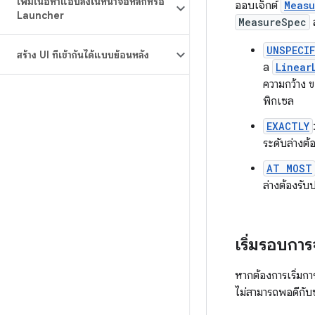
เพิ่มเนื้อหาแอปลงในหน้าจอหลักหรือ
ออบเจ็กต์
Meas
Launcher
MeasureSpec
UNSPECIF
สร้าง UI ที่เข้ากันได้แบบย้อนหลัง
a
Linear
ความกว้าง 
พิกเซล
EXACTLY
ระดับล่างต
AT MOST
ล่างต้องรั
เริ่มรอบการ
หากต้องการเริ่มกา
ไม่สามารถพอดีกับ