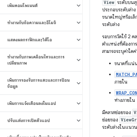
View
ระดับบนสุ
เพิ่มคอมโพเนนต์
ประกอบระดับล่าง 
ขนาดใหญ่หรือเล็
ทำงานกับข้อความและอีโมจิ
ระดับล่าง
รอบการวัดใช้ 2 ค
แสดงผลกราฟิกและวิดีโอ
ตำแหน่งที่ต้องก
สามารถระบุค่าใดค่า
ทำงานกับภาพเคลื่อนไหวและการ
เปลี่ยนภาพ
ขนาดที่แน
MATCH_P
เพิ่มการรองรับการแตะและการป้อน
ภายใน
ข้อมูล
WRAP_CO
ห่างภายใน
เพิ่มการแจ้งเตือนลงในแอป
มีคลาสย่อยของ
V
ย่อยของ
ViewGr
ปรับแต่งการเปิดตัวแอป
ระดับล่างในแนว