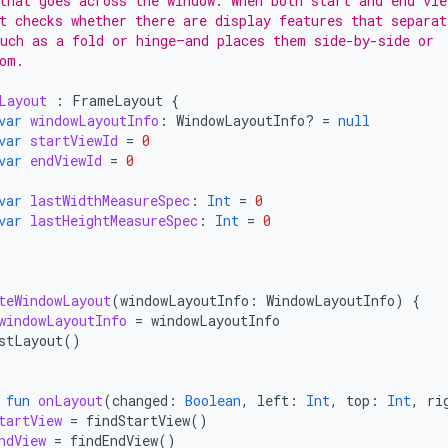
that goes across the window. When both start and end vie
t checks whether there are display features that separat
uch as a fold or hinge—and places them side-by-side or
om.
Layout
:
FrameLayout
{
var
windowLayoutInfo
:
WindowLayoutInfo? 
=
null
var
startViewId
=
0
var
endViewId
=
0
var
lastWidthMeasureSpec
:
Int
=
0
var
lastHeightMeasureSpec
:
Int
=
0
teWindowLayout
(
windowLayoutInfo
:
WindowLayoutInfo
)
{
windowLayoutInfo
=
windowLayoutInfo
stLayout
()
fun
onLayout
(
changed
:
Boolean
,
left
:
Int
,
top
:
Int
,
ri
tartView
=
findStartView
()
ndView
=
findEndView
()