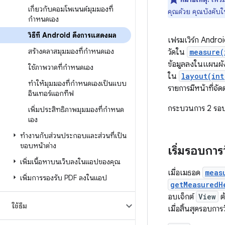
เกี่ยวกับคอมโพเนนต์มุมมองที่
คุณด้วย คุณบังคับใ
กำหนดเอง
วิธีที่ Android ดึงการแสดงผล
เฟรมเวิร์ก Andro
สร้างคลาสมุมมองที่กำหนดเอง
วัดใน
measure(
ข้อมูลลงในแผนผังร
ใช้ภาพวาดที่กำหนดเอง
ใน
layout(int
ทำให้มุมมองที่กำหนดเองเป็นแบบ
รายการมีหน้าที่จ
อินเทอร์แอกทีฟ
กระบวนการ 2 รอบข
เพิ่มประสิทธิภาพมุมมองที่กำหนด
เอง
ทำงานกับส่วนประกอบและส่วนที่เป็น
ขอบหน้าต่าง
เริ่มรอบการ
เพิ่มเนื้อหาบนเว็บลงในแอปของคุณ
เมื่อเมธอด
meas
เพิ่มการรองรับ PDF ลงในแอป
getMeasuredH
อบเจ็กต์
View
ต
ใช้ธีม
เมื่อสิ้นสุดรอบก