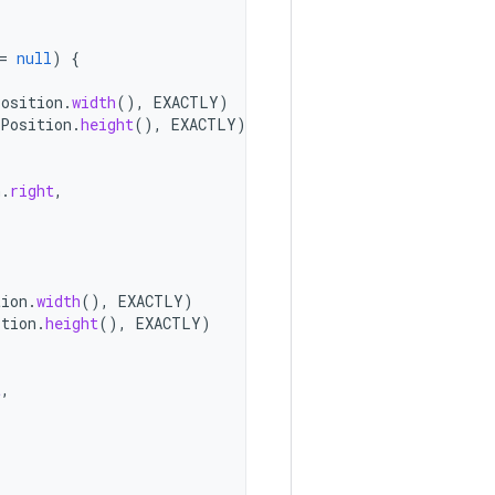
=
null
)
{
Position
.
width
(),
EXACTLY
)
tPosition
.
height
(),
EXACTLY
)
n
.
right
,
tion
.
width
(),
EXACTLY
)
ition
.
height
(),
EXACTLY
)
t
,