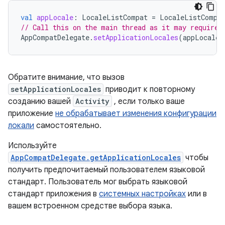
val
appLocale
:
LocaleListCompat
=
LocaleListCompa
// Call this on the main thread as it may require 
AppCompatDelegate
.
setApplicationLocales
(
appLocale
)
Обратите внимание, что вызов
setApplicationLocales
приводит к повторному
созданию вашей
Activity
, если только ваше
приложение
не обрабатывает изменения конфигурации
локали
самостоятельно.
Используйте
AppCompatDelegate.getApplicationLocales
чтобы
получить предпочитаемый пользователем языковой
стандарт. Пользователь мог выбрать языковой
стандарт приложения в
системных настройках
или в
вашем встроенном средстве выбора языка.