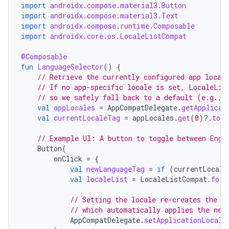
import
androidx.compose.material3.Button
import
androidx.compose.material3.Text
import
androidx.compose.runtime.Composable
import
androidx.core.os.LocaleListCompat
@Composable
fun
LanguageSelector
()
{
// Retrieve the currently configured app local
// If no app-specific locale is set, LocaleLis
// so we safely fall back to a default (e.g., 
val
appLocales
=
AppCompatDelegate
.
getApplicat
val
currentLocaleTag
=
appLocales
.
get
(
0
)
?.
toLa
// Example UI: A button to toggle between Engl
Button
(
onClick
=
{
val
newLanguageTag
=
if
(
currentLocale
val
localeList
=
LocaleListCompat
.
forL
// Setting the locale re-creates the A
// which automatically applies the new
AppCompatDelegate
.
setApplicationLocale