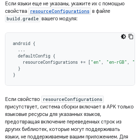
Если языки еще не указаны, укажите их с помощью
свойства
resourceConfigurations
в файле
build.gradle
вашего модуля:
android
{
...
defaultConfig
{
resourceConfigurations
+=
[
"en"
,
"en-rGB"
,
"f
}
}
Если свойство
resourceConfigurations
присутствует, система сборки включает в APK только
языковые ресурсы для указанных языков,
предотвращая включение переведенных строк из
других библиотек, которые могут поддерживать
языки, не поддерживаемые вашим приложением. Для