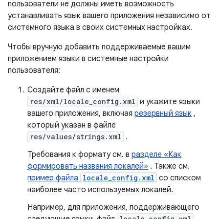
пользователи не должны иметь возможность
устанавливать язык вашего приложения независимо от
системного языка в своих системных настройках.
Чтобы вручную добавить поддерживаемые вашим
приложением языки в системные настройки
пользователя:
Создайте файл с именем
res/xml/locale_config.xml
и укажите языки
вашего приложения, включая
резервный язык
,
который указан в файле
res/values/strings.xml
.
Требования к формату см. в
разделе «Как
формировать названия локалей»
. Также см.
пример файла
locale_config.xml
со списком
наиболее часто используемых локалей.
Например, для приложения, поддерживающего
locale_config.xml