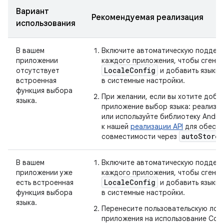
Вариант
Рекомендуемая реализация
использования
В вашем
Включите автоматическую поддерж
приложении
каждого приложения, чтобы сгене
LocaleConfig
отсутствует
и добавить языки 
встроенная
в системные настройки.
функция выбора
При желании, если вы хотите доба
языка.
приложение выбор языка: реализуй
или используйте библиотеку Andro
к нашей
реализации API
для обеспе
autoStoreL
совместимости через
В вашем
Включите автоматическую поддерж
приложении уже
каждого приложения, чтобы сгене
LocaleConfig
есть встроенная
и добавить языки 
функция выбора
в системные настройки.
языка.
Перенесите пользовательскую лог
приложения на использование Com