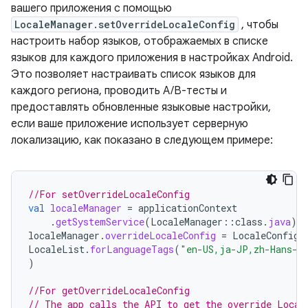
вашего приложения с помощью
LocaleManager.setOverrideLocaleConfig
, чтобы
настроить набор языков, отображаемых в списке
языков для каждого приложения в настройках Android.
Это позволяет настраивать список языков для
каждого региона, проводить A/B-тесты и
предоставлять обновленные языковые настройки,
если ваше приложение использует серверную
локализацию, как показано в следующем примере:
//For setOverrideLocaleConfig
val
localeManager
=
applicationContext
.
getSystemService
(
LocaleManager
::
class
.
java
)
localeManager
.
overrideLocaleConfig
=
LocaleConfig
(
LocaleList
.
forLanguageTags
(
"en-US,ja-JP,zh-Hans-S
)
//For getOverrideLocaleConfig
// The app calls the API to get the override Local