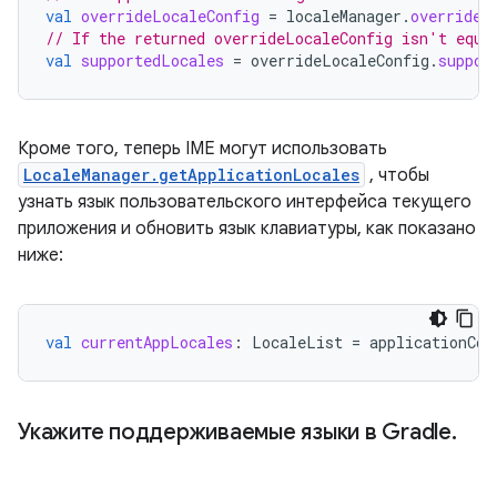
val
overrideLocaleConfig
=
localeManager
.
overrideL
// If the returned overrideLocaleConfig isn't equa
val
supportedLocales
=
overrideLocaleConfig
.
suppor
Кроме того, теперь IME могут использовать
LocaleManager.getApplicationLocales
, чтобы
узнать язык пользовательского интерфейса текущего
приложения и обновить язык клавиатуры, как показано
ниже:
val
currentAppLocales
:
LocaleList
=
applicationCon
Укажите поддерживаемые языки в Gradle
.