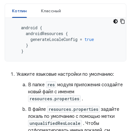
Котлин
Классный
android
{
androidResources
{
generateLocaleConfig
=
true
}
}
Укажите языковые настройки по умолчанию:
В папке
res
модуля приложения создайте
новый файл с именем
resources.properties
.
В файле
resources.properties
задайте
локаль по умолчанию с помощью метки
unqualifiedResLocale
. Чтобы
отформатировать имена локалей, см.