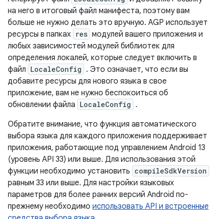
на него в итоговый файл манифеста, поэтому вам
больше не нужно делать это вручную. AGP использует
ресурсы в папках
res
модулей вашего приложения и
любых зависимостей модулей библиотек для
определения локалей, которые следует включить в
файл
LocaleConfig
. Это означает, что если вы
добавите ресурсы для нового языка в свое
приложение, вам не нужно беспокоиться об
обновлении файла
LocaleConfig
.
Обратите внимание, что функция автоматического
выбора языка для каждого приложения поддерживает
приложения, работающие под управлением Android 13
(уровень API 33) или выше. Для использования этой
функции необходимо установить
compileSdkVersion
равным 33 или выше. Для настройки языковых
параметров для более ранних версий Android по-
прежнему необходимо
использовать API и встроенные
средства выбора языка
.