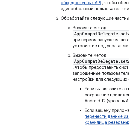
общедоступных API
, чтобы обеспе
единообразный пользовательский 
Обработайте следующие частные с
Вызовите метод
AppCompatDelegate.setAp
при первом запуске вашего 
устройстве под управлением 
Вызовите метод
AppCompatDelegate.setAp
, чтобы предоставить систе
запрошенные пользователем
настройки для следующих сл
Если вы включите авто
сохранение приложения
Android 12 (уровень API 
Если вашему приложен
перенести данные из п
хранилища резервных к