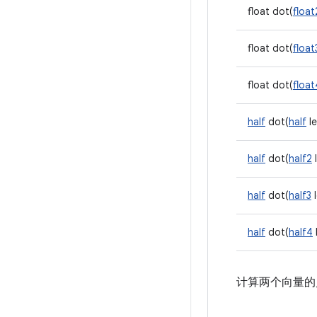
float dot(
float
float dot(
float
float dot(
float
half
dot(
half
le
half
dot(
half2
l
half
dot(
half3
l
half
dot(
half4
计算两个向量的