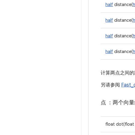
half
distance(
h
half
distance(
h
half
distance(
h
half
distance(
h
计算两点之间的
另请参阅
Fast_
点
：两个向量
float dot(float 