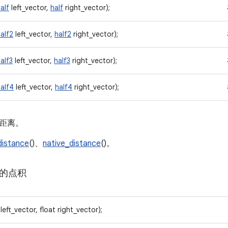
alf
left_vector,
half
right_vector);
alf2
left_vector,
half2
right_vector);
alf3
left_vector,
half3
right_vector);
alf4
left_vector,
half4
right_vector);
距离。
distance
()、
native_distance
()。
的点积
left_vector, float right_vector);