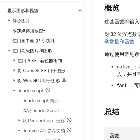
概览
显示图形和视频
静态图片
这些函数将输入
添加媒体播放控件
对 32 位浮点数进
使用画中画 (Pi
P) 功能
学常量和函数
。
使用高级图片和图形
通过使用常见数
使用 AGSL 着色器绘制
nativ
将 Open
GL ES 用于图形
入，并且可
将 Web
GPU 用于图形
fast_
Renderscript
Renderscript 简介
总结
高级 Render
Script
从 Render
Script 迁移
Runtime API 参考文档
函数