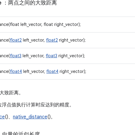
e
：两点之间的大致距离
ance(float left_vector, float right_vector);
tance(
float2
left_vector,
float2
right_vector);
tance(
float3
left_vector,
float3
right_vector);
tance(
float4
left_vector,
float4
right_vector);
大致距离。
6 位浮点值执行计算时应达到的精度。
nce
()、
native_distance
()。
：向量的近似长度