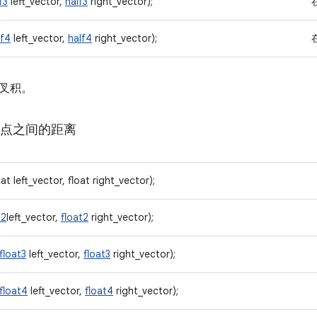
f3
left_vector,
half3
right_vector);
lf4
left_vector,
half4
right_vector);
叉积。
点之间的距离
at left_vector, float right_vector);
t2
left_vector,
float2
right_vector);
float3
left_vector,
float3
right_vector);
float4
left_vector,
float4
right_vector);