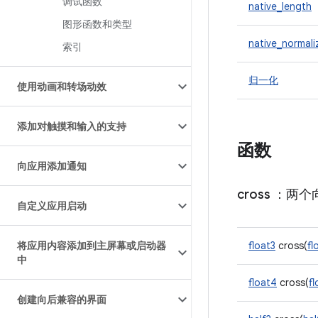
调试函数
native_length
图形函数和类型
native_normali
索引
归一化
使用动画和转场动效
添加对触摸和输入的支持
函数
向应用添加通知
cross
：两个
自定义应用启动
将应用内容添加到主屏幕或启动器
float3
cross(
fl
中
float4
cross(
f
创建向后兼容的界面