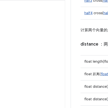
half3
cross(
hal
half4
cross(
ha
计算两个向量的
distance
：两
float length(flo
float 距离(
floa
float distance(
float distance(