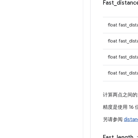
Fast
_
distanc
float fast_dist
float fast_dis
float fast_dis
float fast_dis
计算两点之间的
精度是使用 1
另请参阅
dista
Fast
_
length