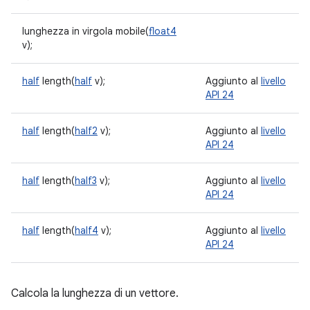
lunghezza in virgola mobile(
float4
v);
half
length(
half
v);
Aggiunto al
livello
API 24
half
length(
half2
v);
Aggiunto al
livello
API 24
half
length(
half3
v);
Aggiunto al
livello
API 24
half
length(
half4
v);
Aggiunto al
livello
API 24
Calcola la lunghezza di un vettore.