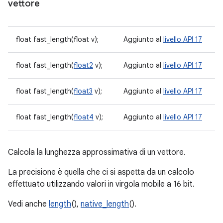
vettore
float fast_length(float v);
Aggiunto al
livello API 17
float fast_length(
float2
v);
Aggiunto al
livello API 17
float fast_length(
float3
v);
Aggiunto al
livello API 17
float fast_length(
float4
v);
Aggiunto al
livello API 17
Calcola la lunghezza approssimativa di un vettore.
La precisione è quella che ci si aspetta da un calcolo
effettuato utilizzando valori in virgola mobile a 16 bit.
Vedi anche
length
(),
native_length
().