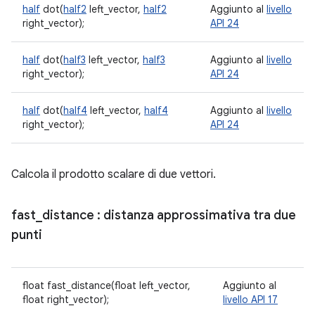
half
dot(
half2
left_vector,
half2
Aggiunto al
livello
right_vector);
API 24
half
dot(
half3
left_vector,
half3
Aggiunto al
livello
right_vector);
API 24
half
dot(
half4
left_vector,
half4
Aggiunto al
livello
right_vector);
API 24
Calcola il prodotto scalare di due vettori.
fast
_
distance
: distanza approssimativa tra due
punti
float fast_distance(float left_vector,
Aggiunto al
float right_vector);
livello API 17