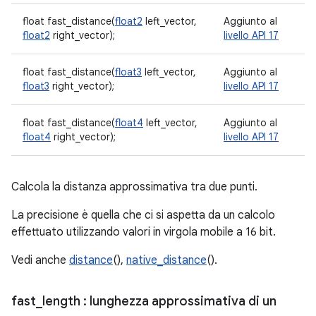
float fast_distance(
float2
left_vector,
Aggiunto al
float2
right_vector);
livello API 17
float fast_distance(
float3
left_vector,
Aggiunto al
float3
right_vector);
livello API 17
float fast_distance(
float4
left_vector,
Aggiunto al
float4
right_vector);
livello API 17
Calcola la distanza approssimativa tra due punti.
La precisione è quella che ci si aspetta da un calcolo
effettuato utilizzando valori in virgola mobile a 16 bit.
Vedi anche
distance
(),
native_distance
().
fast
_
length
: lunghezza approssimativa di un