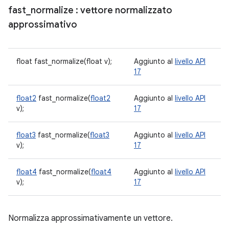
fast
_
normalize
: vettore normalizzato
approssimativo
float fast_normalize(float v);
Aggiunto al
livello API
17
float2
fast_normalize(
float2
Aggiunto al
livello API
v);
17
float3
fast_normalize(
float3
Aggiunto al
livello API
v);
17
float4
fast_normalize(
float4
Aggiunto al
livello API
v);
17
Normalizza approssimativamente un vettore.