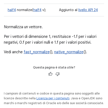
half4
normalize(
half4
v);
Aggiunto al
livello API 24
Normalizza un vettore.
Per i vettori di dimensione 1, restituisce -1.f per i valori
negativi, 0.f per i valori nulli e 1.f per i valori positivi.
Vedi anche
fast_normalize
(),
native_normalize
().
Questa pagina è stata utile?
I campioni di contenuti e codice in questa pagina sono soggetti alle
licenze descritte nella
Licenza per i contenuti
. Java e OpenJDK sono
marchi o marchi registrati di Oracle e/o delle sue società consociate.