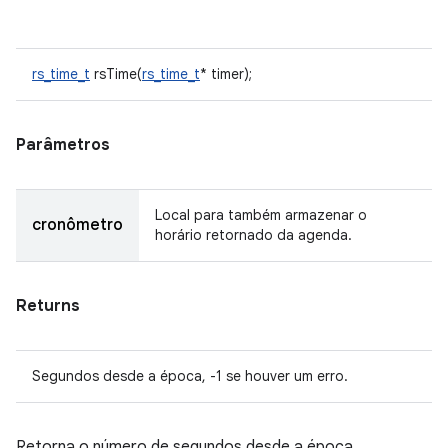
rs_time_t
rsTime(
rs_time_t
* timer);
Parâmetros
Local para também armazenar o
cronômetro
horário retornado da agenda.
Returns
Segundos desde a época, -1 se houver um erro.
Retorna o número de segundos desde a época