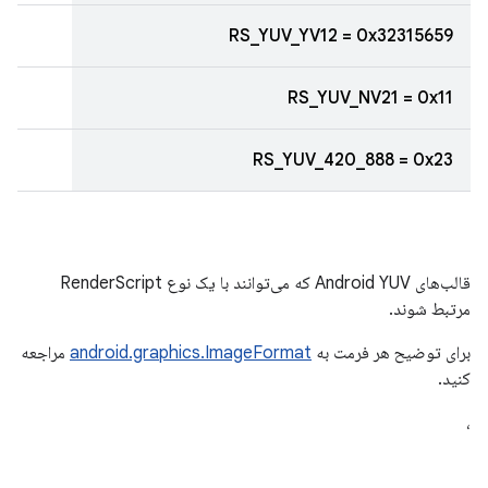
RS_YUV_YV12 = 0x32315659
RS_YUV_NV21 = 0x11
RS_YUV_420_888 = 0x23
قالب‌های Android YUV که می‌توانند با یک نوع RenderScript
مرتبط شوند.
برای توضیح هر فرمت به
android.graphics.ImageFormat
مراجعه
کنید.
،