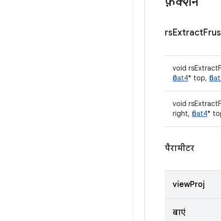
फ़ंक्शन
rs
Extract
Fru
void rsExtrac
float4
* top,
floa
void rsExtrac
right,
float4
* t
पैरामीटर
viewProj
बाएं