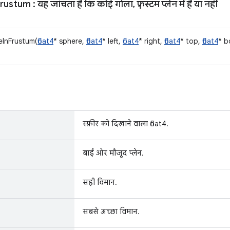
rustum
: यह जांचता है कि कोई गोला
,
फ़्रस्टम प्लेन में है या नहीं
eInFrustum(
float4
* sphere,
float4
* left,
float4
* right,
float4
* top,
float4
* b
स्फ़ीर को दिखाने वाला float4.
बाईं ओर मौजूद प्लेन.
सही विमान.
सबसे अच्छा विमान.