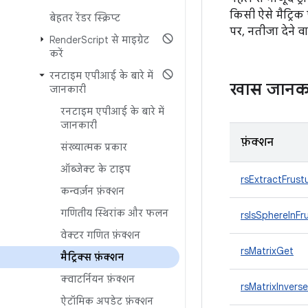
किसी ऐसे मैट्रिक
बेहतर रेंडर स्क्रिप्ट
पर, नतीजा देने व
Render
Script से माइग्रेट
करें
रनटाइम एपीआई के बारे में
खास जानक
जानकारी
रनटाइम एपीआई के बारे में
जानकारी
फ़ंक्शन
संख्यात्मक प्रकार
ऑब्जेक्ट के टाइप
rsExtractFrust
कन्वर्ज़न फ़ंक्शन
गणितीय स्थिरांक और फलन
rsIsSphereInFr
वेक्टर गणित फ़ंक्शन
rsMatrixGet
मैट्रिक्स फ़ंक्शन
क्वाटर्नियन फ़ंक्शन
rsMatrixInverse
ऐटॉमिक अपडेट फ़ंक्शन