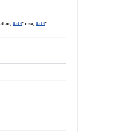
ottom,
float4
* near,
float4
*