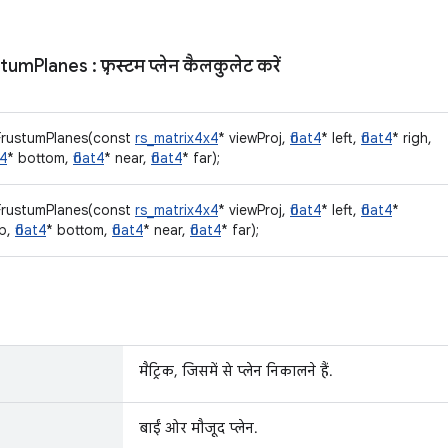
stum
Planes
: फ़्रस्टम प्लेन कैलकुलेट करें
tFrustumPlanes(const
rs_matrix4x4
* viewProj,
float4
* left,
float4
* righ,
t4
* bottom,
float4
* near,
float4
* far);
tFrustumPlanes(const
rs_matrix4x4
* viewProj,
float4
* left,
float4
*
op,
float4
* bottom,
float4
* near,
float4
* far);
मैट्रिक, जिसमें से प्लेन निकालने हैं.
बाईं ओर मौजूद प्लेन.