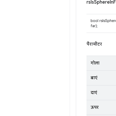
rs
Is
Sphere
In
F
bool rsIsSpher
far);
पैरामीटर
गोला
बाएं
दाएं
ऊपर