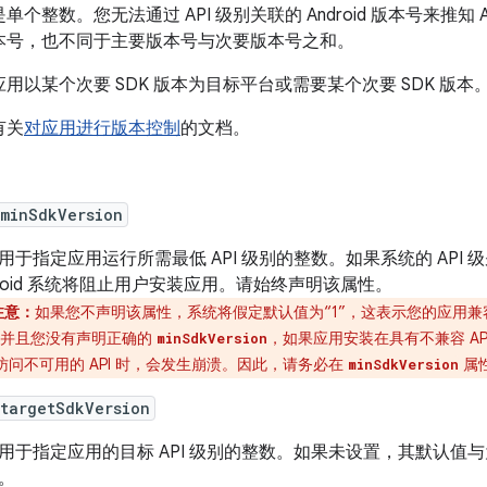
单个整数。您无法通过 API 级别关联的 Android 版本号来推知 A
本号，也不同于主要版本号与次要版本号之和。
用以某个次要 SDK 版本为目标平台或需要某个次要 SDK 版本
有关
对应用进行版本控制
的文档。
:minSdkVersion
用于指定应用运行所需最低 API 级别的整数。如果系统的 API
droid 系统将阻止用户安装应用。请始终声明该属性。
注意：
如果您不声明该属性，系统将假定默认值为“1”，这表示您的应用兼容所
”，并且您没有声明正确的
，如果应用安装在具有不兼容 A
minSdkVersion
访问不可用的 API 时，会发生崩溃。
因此，请务必在
属性
minSdkVersion
targetSdkVersion
用于指定应用的目标 API 级别的整数。如果未设置，其默认值
。