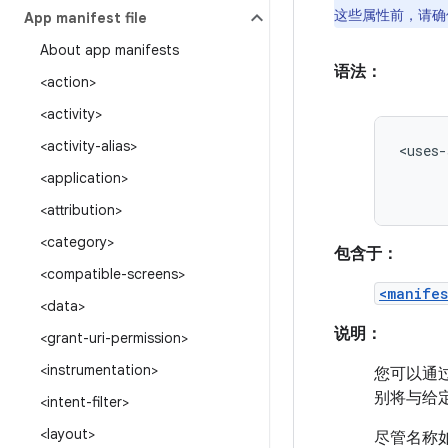
这些属性前，请
App manifest file
About app manifests
语法：
<action>
<activity>
<activity-alias>
<uses-
<application>
<attribution>
<category>
包含于：
<compatible-screens>
<manifes
<data>
说明：
<grant-uri-permission>
<instrumentation>
您可以通过
别将与给定 
<intent-filter>
<layout>
尽管名称如