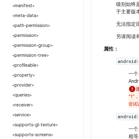
级别始终是
<manifest>
于主要版
<meta-data>
无法指定应
<path-permission>
<permission>
另请阅读
<permission-group>
属性：
<permission-tree>
android
<profileable>
一个
<property>
An
<provider>
<queries>
“1
尝试
<receiver>
<service>
android:
<supports-gl-texture>
一个
<supports-screens>
相等