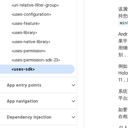
<uri-relative-filter-group>
该属
<uses-configuration>
持您
min
<uses-feature>
<uses-library>
An
果平
<uses-native-library>
用继
<uses-permission>
别，
<uses-permission-sdk-23>
例如
<uses-sdk>
Ho
11
App entry points
系统
平台
App navigation
如要
在相
Dependency injection