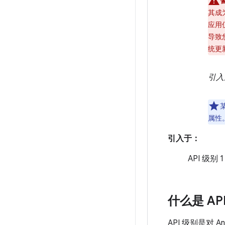
其成
应用
导致
统更
引入
属性
引入于：
API 级别 1
什么是 AP
API 级别是对 