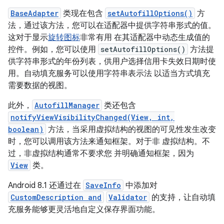
BaseAdapter
类现在包含
setAutofillOptions()
方
法，通过该方法，您可以在适配器中提供字符串形式的值。
这对于显示
旋转图标
非常有用 在其适配器中动态生成值的
控件。例如，您可以使用
setAutofillOptions()
方法提
供字符串形式的年份列表，供用户选择信用卡失效日期时使
用。自动填充服务可以使用字符串表示法 以适当方式填充
需要数据的视图。
此外，
AutofillManager
类还包含
notifyViewVisibilityChanged(View, int,
boolean)
方法，当采用虚拟结构的视图的可见性发生改变
时，您可以调用该方法来通知框架。对于非 虚拟结构。不
过，非虚拟结构通常不要求您 并明确通知框架，因为
View
类。
Android 8.1 还通过在
SaveInfo
中添加对
CustomDescription and
Validator
的支持，让自动填
充服务能够更灵活地自定义保存界面功能。