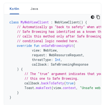
Kotlin
Java
class
MyWebViewClient
:
WebViewClient
()
{
// Automatically go "back to safety" when atte
// Safe Browsing has identified as a known thre
// calls this method only after Safe Browsing 
// conditional logic needed here.
override
fun
onSafeBrowsingHit
(
view
:
WebView
,
request
:
WebResourceRequest
,
threatType
:
Int
,
callback
:
SafeBrowsingResponse
)
{
// The "true" argument indicates that your
// this one to Safe Browsing.
callback
.
backToSafety
(
true
)
Toast
.
makeText
(
view
.
context
,
"Unsafe web p
}
}