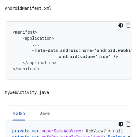
AndroidManifest.xml
<manifest>

    <application>

        ...

<meta-data android:name="android.webkit.
                   android:value="true" />
    </application>

</manifest>
MyWebActivity.java
Kotlin
Java
private
var
superSafeWebView
:
WebView? 
=
null
private
var
safeBrowsingIsInitialized
:
Boolean
=
f