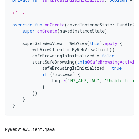
// ...
override
fun
onCreate
(
savedInstanceState
:
Bundle?)
super
.
onCreate
(
savedInstanceState
)
superSafeWebView
=
WebView
(
this
).
apply
{
webViewClient
=
MyWebViewClient
()
safeBrowsingIsInitialized
=
false
startSafeBrowsing
(
this
@SafeBrowsingActivit
safeBrowsingIsInitialized
=
true
if
(
!
success
)
{
Log
.
e
(
"MY_APP_TAG"
,
"Unable to in
}
})
}
}
MyWebViewClient.java