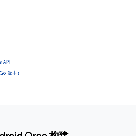
s API
o（Go 版本）
droid Oreo 构建