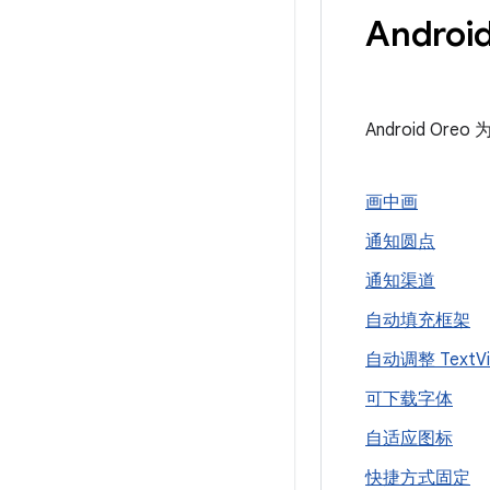
Andro
Android 
画中画
通知圆点
通知渠道
自动填充框架
自动调整 Text
V
可下载字体
自适应图标
快捷方式固定