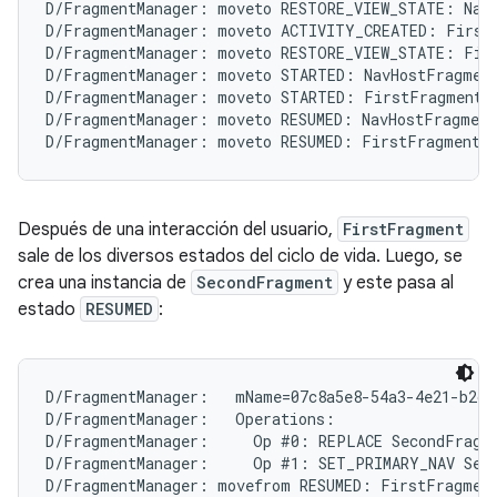
D/FragmentManager: moveto RESTORE_VIEW_STATE: NavH
D/FragmentManager: moveto ACTIVITY_CREATED: FirstF
D/FragmentManager: moveto RESTORE_VIEW_STATE: Firs
D/FragmentManager: moveto STARTED: NavHostFragment
D/FragmentManager: moveto STARTED: FirstFragment{c
D/FragmentManager: moveto RESUMED: NavHostFragment
Después de una interacción del usuario,
FirstFragment
sale de los diversos estados del ciclo de vida. Luego, se
crea una instancia de
SecondFragment
y este pasa al
estado
RESUMED
:
D/FragmentManager:   mName=07c8a5e8-54a3-4e21-b2cc
D/FragmentManager:   Operations:

D/FragmentManager:     Op #0: REPLACE SecondFragme
D/FragmentManager:     Op #1: SET_PRIMARY_NAV Seco
D/FragmentManager: movefrom RESUMED: FirstFragment