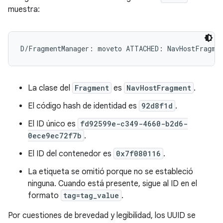
muestra:
La clase del
Fragment
es
NavHostFragment
.
El código hash de identidad es
92d8f1d
.
El ID único es
fd92599e-c349-4660-b2d6-
0ece9ec72f7b
.
El ID del contenedor es
0x7f080116
.
La etiqueta se omitió porque no se estableció
ninguna. Cuando está presente, sigue al ID en el
formato
tag=tag_value
.
Por cuestiones de brevedad y legibilidad, los UUID se