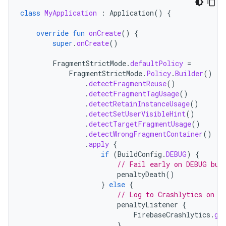
class
MyApplication
:
Application
()
{
override
fun
onCreate
()
{
super
.
onCreate
()
FragmentStrictMode
.
defaultPolicy
=
FragmentStrictMode
.
Policy
.
Builder
()
.
detectFragmentReuse
()
.
detectFragmentTagUsage
()
.
detectRetainInstanceUsage
()
.
detectSetUserVisibleHint
()
.
detectTargetFragmentUsage
()
.
detectWrongFragmentContainer
()
.
apply
{
if
(
BuildConfig
.
DEBUG
)
{
// Fail early on DEBUG bui
penaltyDeath
()
}
else
{
// Log to Crashlytics on R
penaltyListener
{
FirebaseCrashlytics
.
ge
}