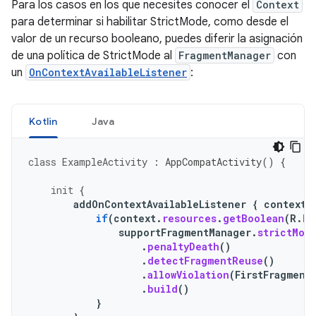
Para los casos en los que necesites conocer el
Context
para determinar si habilitar StrictMode, como desde el
valor de un recurso booleano, puedes diferir la asignación
de una política de StrictMode al
FragmentManager
con
un
OnContextAvailableListener
:
Kotlin
Java
class
ExampleActivity
:
AppCompatActivity
()
{
init
{
addOnContextAvailableListener
{
context
if
(
context
.
resources
.
getBoolean
(
R
.
bo
supportFragmentManager
.
strictMod
.
penaltyDeath
()
.
detectFragmentReuse
()
.
allowViolation
(
FirstFragment
.
build
()
}