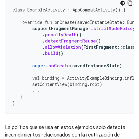
class
ExampleActivity
:
AppCompatActivity
()
{
override
fun
onCreate
(
savedInstanceState
:
Bund
supportFragmentManager
.
strictModePolicy
.
penaltyDeath
()
.
detectFragmentReuse
()
.
allowViolation
(
FirstFragment
::
class
.
.
build
()
super
.
onCreate
(
savedInstanceState
)
val
binding
=
ActivityExampleBinding
.
infla
setContentView
(
binding
.
root
)
...
}
}
La política que se usa en estos ejemplos solo detecta
incumplimientos relacionados con la reutilización de