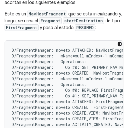
acortan en los siguientes ejemplos.
Este es un
NavHostFragment
que se está inicializando y,
luego, se crea el
Fragment
startDestination
de tipo
FirstFragment
y pasa al estado
RESUMED
:
D/FragmentManager: moveto ATTACHED: NavHostFragmen
D/FragmentManager:   mName=null mIndex=-1 mCommitt
D/FragmentManager:   Operations:

D/FragmentManager:     Op #0: SET_PRIMARY_NAV NavH
D/FragmentManager: moveto CREATED: NavHostFragment
D/FragmentManager:   mName=null mIndex=-1 mCommitt
D/FragmentManager:   Operations:

D/FragmentManager:     Op #0: REPLACE FirstFragmen
D/FragmentManager:     Op #1: SET_PRIMARY_NAV Firs
D/FragmentManager: moveto ATTACHED: FirstFragment{
D/FragmentManager: moveto CREATED: FirstFragment{c
D/FragmentManager: moveto CREATE_VIEW: NavHostFrag
D/FragmentManager: moveto CREATE_VIEW: FirstFragme
D/FragmentManager: moveto ACTIVITY_CREATED: NavHos