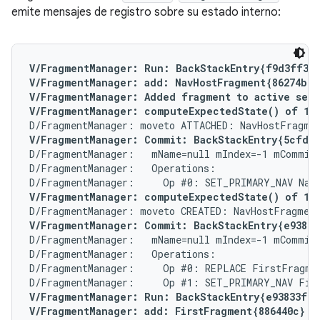
emite mensajes de registro sobre su estado interno:
V/FragmentManager: Run: BackStackEntry{f9d3ff3}

V/FragmentManager: add: NavHostFragment{86274b0} 
V/FragmentManager: Added fragment to active set N
V/FragmentManager: computeExpectedState() of 1 f
V/FragmentManager: Commit: BackStackEntry{5cfd2
D/FragmentManager:   mName=null mIndex=-1 mCommitt
D/FragmentManager:   Operations:

V/FragmentManager: computeExpectedState() of 1 f
V/FragmentManager: Commit: BackStackEntry{e93833
D/FragmentManager:   mName=null mIndex=-1 mCommitt
D/FragmentManager:   Operations:

D/FragmentManager:     Op #0: REPLACE FirstFragmen
V/FragmentManager: Run: BackStackEntry{e93833f}

V/FragmentManager: add: FirstFragment{886440c} (<