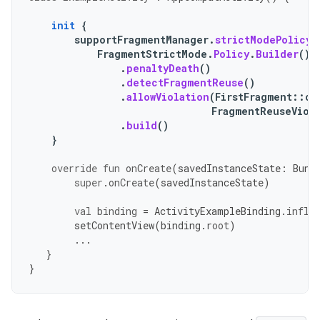
init
{
supportFragmentManager
.
strictModePolicy
FragmentStrictMode
.
Policy
.
Builder
()
.
penaltyDeath
()
.
detectFragmentReuse
()
.
allowViolation
(
FirstFragment
::
cl
FragmentReuseViol
.
build
()
}
override
fun
onCreate
(
savedInstanceState
:
Bund
super
.
onCreate
(
savedInstanceState
)
val
binding
=
ActivityExampleBinding
.
infla
setContentView
(
binding
.
root
)
...
}
}