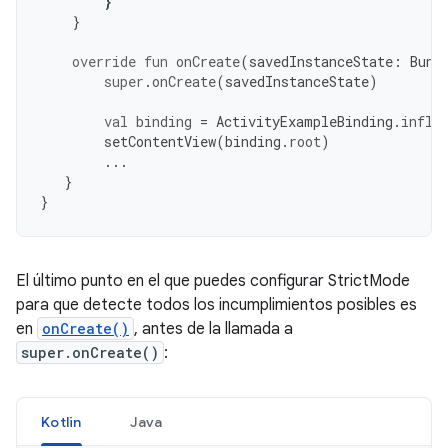
}
}
override
fun
onCreate
(
savedInstanceState
:
Bund
super
.
onCreate
(
savedInstanceState
)
val
binding
=
ActivityExampleBinding
.
infla
setContentView
(
binding
.
root
)
...
}
}
El último punto en el que puedes configurar StrictMode
para que detecte todos los incumplimientos posibles es
en
onCreate()
, antes de la llamada a
super.onCreate()
:
Kotlin
Java