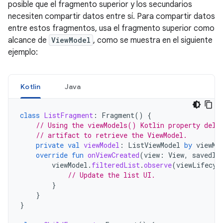
posible que el fragmento superior y los secundarios
necesiten compartir datos entre sí. Para compartir datos
entre estos fragmentos, usa el fragmento superior como
alcance de
ViewModel
, como se muestra en el siguiente
ejemplo:
Kotlin
Java
class
ListFragment
:
Fragment
()
{
// Using the viewModels() Kotlin property dele
// artifact to retrieve the ViewModel.
private
val
viewModel
:
ListViewModel
by
viewMo
override
fun
onViewCreated
(
view
:
View
,
savedIn
viewModel
.
filteredList
.
observe
(
viewLifecyc
// Update the list UI.
}
}
}