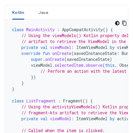
Kotlin
Java
class
MainActivity
:
AppCompatActivity
()
{
// Using the viewModels() Kotlin property dele
// artifact to retrieve the ViewModel in the ac
private
val
viewModel
:
ItemViewModel
by
viewMo
override
fun
onCreate
(
savedInstanceState
:
Bund
super
.
onCreate
(
savedInstanceState
)
viewModel
.
selectedItem
.
observe
(
this
,
Obser
// Perform an action with the latest i
})
}
}
class
ListFragment
:
Fragment
()
{
// Using the activityViewModels() Kotlin prope
// fragment-ktx artifact to retrieve the ViewM
private
val
viewModel
:
ItemViewModel
by
activi
// Called when the item is clicked.