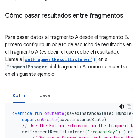
Cómo pasar resultados entre fragmentos
Para pasar datos al fragmento A desde el fragmento B,
primero configura un objeto de escucha de resultados en
el fragmento A (es decir, el que recibe el resultado).
Llama a
setFragmentResultListener()
en el
FragmentManager
del fragmento A, como se muestra
en el siguiente ejemplo:
Kotlin
Java
override
fun
onCreate
(
savedInstanceState
:
Bundle?)
super
.
onCreate
(
savedInstanceState
)
// Use the Kotlin extension in the fragment-kt
setFragmentResultListener
(
"requestKey"
)
{
requ
// We use a String here, but any type that 