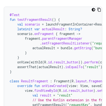
@Test
fun
testFragmentResult
()
{
val
scenario
=
launchFragmentInContainer<Resul
lateinit
var
actualResult
:
String?
scenario
.
onFragment
{
fragment
-
fragment
.
parentFragmentManager
.
setFragmentResultListener
(
"reques
actualResult
=
bundle
.
getString
(
"bundl
}
}
onView
(
withId
(
R
.
id
.
result_button
)).
perform
(
cli
assertThat
(
actualResult
).
isEqualTo
(
"result"
)
}
class
ResultFragment
:
Fragment
(
R
.
layout
.
fragment_
override
fun
onViewCreated
(
view
:
View
,
savedIn
view
.
findViewById
(
R
.
id
.
result_button
).
setO
val
result
=
"result"
// Use the Kotlin extension in the fra
setFragmentResult
(
"requestKey"
,
bundle