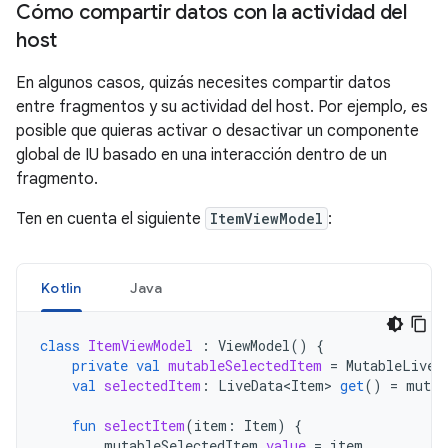
Cómo compartir datos con la actividad del
host
En algunos casos, quizás necesites compartir datos
entre fragmentos y su actividad del host. Por ejemplo, es
posible que quieras activar o desactivar un componente
global de IU basado en una interacción dentro de un
fragmento.
Ten en cuenta el siguiente
ItemViewModel
:
Kotlin
Java
class
ItemViewModel
:
ViewModel
()
{
private
val
mutableSelectedItem
=
MutableLiveD
val
selectedItem
:
LiveData<Item
>
get
()
=
mutab
fun
selectItem
(
item
:
Item
)
{
mutableSelectedItem
.
value
=
item