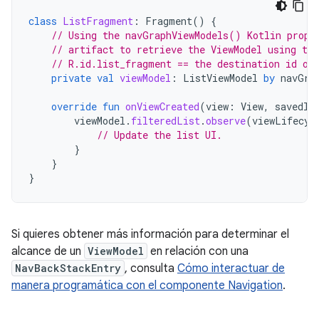
class
ListFragment
:
Fragment
()
{
// Using the navGraphViewModels() Kotlin prope
// artifact to retrieve the ViewModel using the
// R.id.list_fragment == the destination id of
private
val
viewModel
:
ListViewModel
by
navGra
override
fun
onViewCreated
(
view
:
View
,
savedIn
viewModel
.
filteredList
.
observe
(
viewLifecyc
// Update the list UI.
}
}
}
Si quieres obtener más información para determinar el
alcance de un
ViewModel
en relación con una
NavBackStackEntry
, consulta
Cómo interactuar de
manera programática con el componente Navigation
.