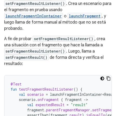
setFragmentResultListener()
. Crea un escenario para
el fragmento en prueba usando
launchFragmentInContainer
o
launchFragment
, y
luego llama de forma manual al método que no se está
probando.
A fin de probar
setFragmentResultListener()
, crea
una situación con el fragmento que hace la llamada a
setFragmentResultListener()
. Luego, llama a
setFragmentResult()
de forma directa y verifica el
resultado:
@Test
fun
testFragmentResultListener
()
{
val
scenario
=
launchFragmentInContainer<Resul
scenario
.
onFragment
{
fragment
-
val
expectedResult
=
"result"
fragment
.
parentFragmentManager
.
setFragment
assertThat
(
fragment
.
result
).
isEqualTo
(
expe