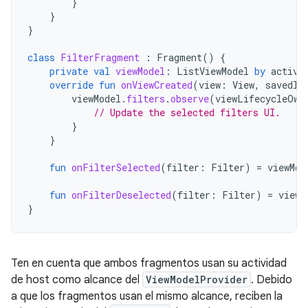
}
}
}
class
FilterFragment
:
Fragment
()
{
private
val
viewModel
:
ListViewModel
by
activi
override
fun
onViewCreated
(
view
:
View
,
savedIn
viewModel
.
filters
.
observe
(
viewLifecycleOwn
// Update the selected filters UI.
}
}
fun
onFilterSelected
(
filter
:
Filter
)
=
viewMod
fun
onFilterDeselected
(
filter
:
Filter
)
=
viewM
}
Ten en cuenta que ambos fragmentos usan su actividad
de host como alcance del
ViewModelProvider
. Debido
a que los fragmentos usan el mismo alcance, reciben la