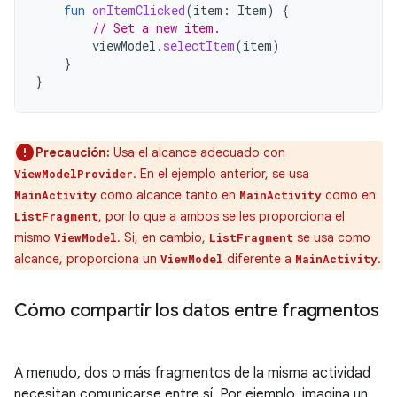
fun
onItemClicked
(
item
:
Item
)
{
// Set a new item.
viewModel
.
selectItem
(
item
)
}
}
Precaución:
Usa el alcance adecuado con
. En el ejemplo anterior, se usa
ViewModelProvider
como alcance tanto en
como en
MainActivity
MainActivity
, por lo que a ambos se les proporciona el
ListFragment
mismo
. Si, en cambio,
se usa como
ViewModel
ListFragment
alcance, proporciona un
diferente a
.
ViewModel
MainActivity
Cómo compartir los datos entre fragmentos
A menudo, dos o más fragmentos de la misma actividad
necesitan comunicarse entre sí. Por ejemplo, imagina un