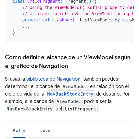
class
ChildFragment
:
Fragment
()
{
// Using the viewModels() Kotlin property dele
// artifact to retrieve the ViewModel using th
private
val
viewModel
:
ListViewModel
by
viewMo
...
}
Cómo definir el alcance de un View
Model según
el gráfico de Navigation
Si usas la
biblioteca de Navigation
, también puedes
determinar el alcance de
ViewModel
en relación con el
ciclo de vida de la
NavBackStackEntry
de destino. Por
ejemplo, el alcance de
ViewModel
podría ser la
NavBackStackEntry
del
ListFragment
:
Kotlin
Java