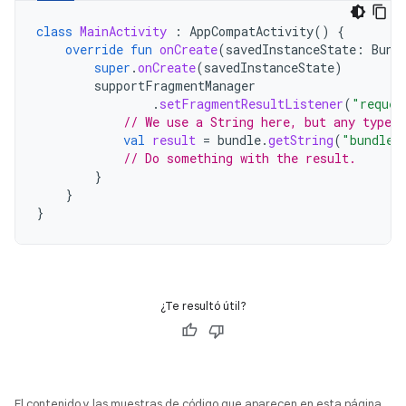
class
MainActivity
:
AppCompatActivity
()
{
override
fun
onCreate
(
savedInstanceState
:
Bund
super
.
onCreate
(
savedInstanceState
)
supportFragmentManager
.
setFragmentResultListener
(
"reques
// We use a String here, but any type t
val
result
=
bundle
.
getString
(
"bundleK
// Do something with the result.
}
}
}
¿Te resultó útil?
El contenido y las muestras de código que aparecen en esta página