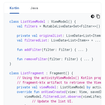
Kotlin
Java
class
ListViewModel
:
ViewModel
()
{
val
filters
=
MutableLiveData<Set<Filter
>>
()
private
val
originalList
:
LiveData<List<Item
>>
val
filteredList
:
LiveData<List<Item
>>
=
...
fun
addFilter
(
filter
:
Filter
)
{
...
}
fun
removeFilter
(
filter
:
Filter
)
{
...
}
}
class
ListFragment
:
Fragment
()
{
// Using the activityViewModels() Kotlin prope
// fragment-ktx artifact to retrieve the ViewM
private
val
viewModel
:
ListViewModel
by
activi
override
fun
onViewCreated
(
view
:
View
,
savedIn
viewModel
.
filteredList
.
observe
(
viewLifecyc
// Update the list UI.