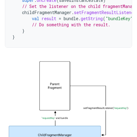
super
.
onCreate
(
savedInstanceState
)
// Set the listener on the child fragmentManag
childFragmentManager
.
setFragmentResultListener
val
result
=
bundle
.
getString
(
"bundleKey"
)
// Do something with the result.
}
}