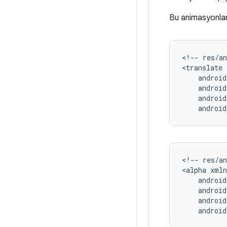
Bu animasyonlar 
<!--
res/a
<translate
androi
<!--
res/a
<alpha
androi