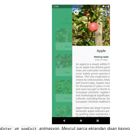
ve
animasyon. Mevcut parça ekrandan dışarı kayıyor 
pEnter
popExit