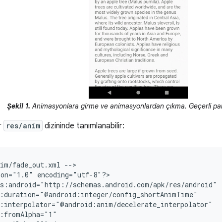
Şekil 1.
Animasyonlara girme ve animasyonlardan çıkma. Geçerli par
r
res/anim
dizininde tanımlanabilir:
nim/fade_out.xml
-->

ion="1.0"
encoding="utf-8"?>
