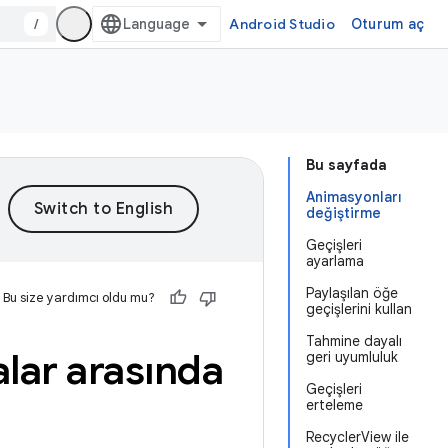
/
Android Studio
Oturum aç
Bu sayfada
Animasyonları
değiştirme
Geçişleri
ayarlama
Paylaşılan öğe
Bu size yardımcı oldu mu?
geçişlerini kullan
Tahmine dayalı
lar arasında
geri uyumluluk
Geçişleri
erteleme
RecyclerView ile