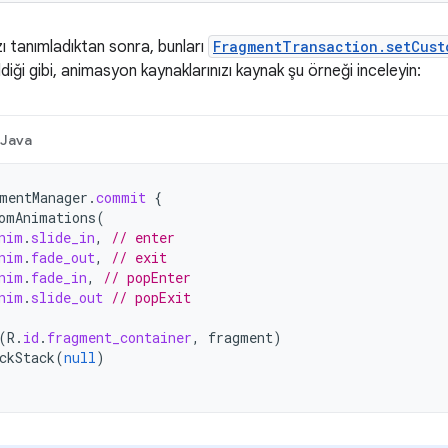
ı tanımladıktan sonra, bunları
FragmentTransaction.setCust
diği gibi, animasyon kaynaklarınızı kaynak şu örneği inceleyin:
Java
mentManager
.
commit
{
omAnimations
(
nim
.
slide_in
,
// enter
nim
.
fade_out
,
// exit
nim
.
fade_in
,
// popEnter
nim
.
slide_out
// popExit
(
R
.
id
.
fragment_container
,
fragment
)
ckStack
(
null
)