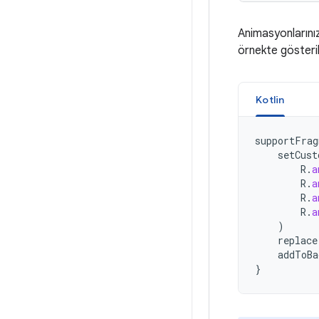
Animasyonlarınız
örnekte gösteril
Kotlin
supportFrag
setCust
R
.
a
R
.
a
R
.
a
R
.
a
)
replace
addToBa
}