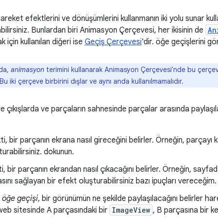
reket efektlerini ve dönüşümlerini kullanmanın iki yolu sunar kul
bilirsiniz. Bunlardan biri Animasyon Çerçevesi, her ikisinin de
An
k için kullanılan diğeri ise
Geçiş Çerçevesi
'dir. öğe geçişlerini gö
da,
animasyon
terimini kullanarak Animasyon Çerçevesi'nde bu çerçe
u iki çerçeve birbirini dışlar ve aynı anda kullanılmamalıdır.
ve çıkışlarda ve parçaların sahnesinde parçalar arasında paylaşıla
i, bir parçanın ekrana nasıl gireceğini belirler. Örneğin, parçayı
urabilirsiniz. dokunun.
i, bir parçanın ekrandan nasıl çıkacağını belirler. Örneğin, sayfad
sını sağlayan bir efekt oluşturabilirsiniz bazı ipuçları vereceğim.
 öğe geçişi
, bir görünümün ne şekilde paylaşılacağını belirler ha
 web sitesinde A parçasındaki bir
ImageView
, B parçasına bir 