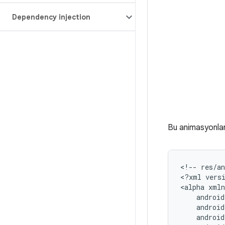
Dependency injection
Bu animasyonla
<!--
res/a
<?xml
vers
<alpha