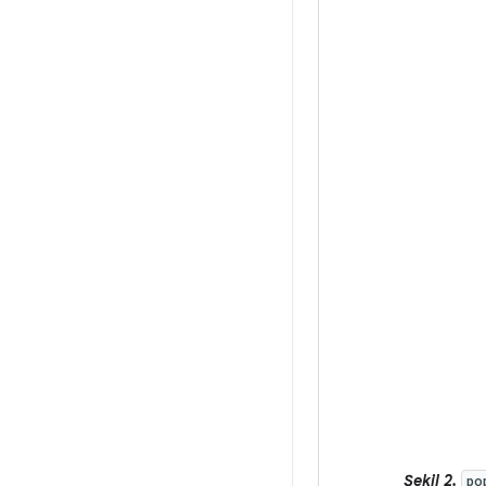
Şekil 2.
po