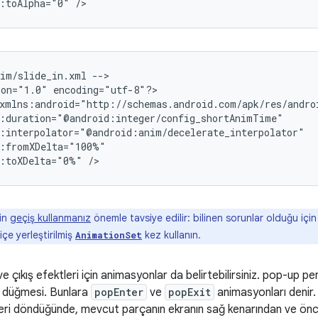
d:toAlpha="0"
nim/slide_in.xml
-->

ion="1.0"
encoding="utf-8"?>

d:toXDelta="0%"
çin
geçiş kullanmanız
önemle tavsiye edilir: bilinen sorunlar olduğu içi
içe yerleştirilmiş
kez kullanın.
AnimationSet
ş ve çıkış efektleri için animasyonlar da belirtebilirsiniz. pop-up p
i düğmesi. Bunlara
popEnter
ve
popExit
animasyonları denir. 
eri döndüğünde, mevcut parçanın ekranın sağ kenarından ve önc