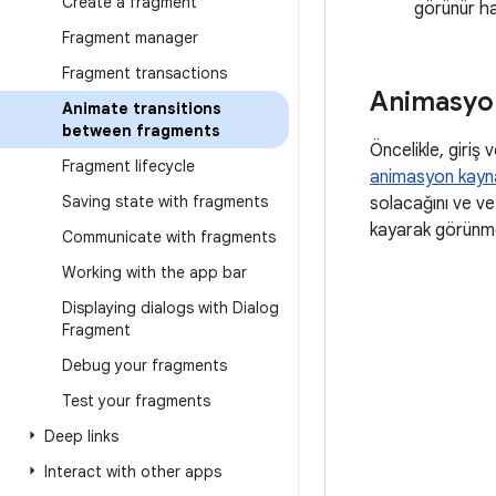
Create a fragment
görünür hal
Fragment manager
Fragment transactions
Animasyon
Animate transitions
between fragments
Öncelikle, giriş 
Fragment lifecycle
animasyon kayna
Saving state with fragments
solacağını ve v
kayarak görünmesi
Communicate with fragments
Working with the app bar
Displaying dialogs with Dialog
Fragment
Debug your fragments
Test your fragments
Deep links
Interact with other apps