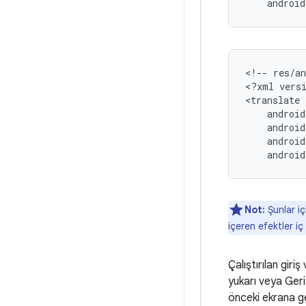
androi
<!--
res/a
<?xml
vers
<translate
androi
Not:
Şunlar i
içeren efektler iç 
Çalıştırılan giri
yukarı veya Ger
önceki ekrana g