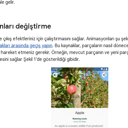
e gelir.
ları değiştirme
ve çıkış efektleriniz için çalıştırmasını sağlar. Animasyonları şu şek
kları arasında geçiş yapın
. Bu kaynaklar, parçaların nasıl döneceğ
e hareket etmeniz gerekir. Örneğin, mevcut parçanın ve yeni par
ni sağlar Şekil 1'de gösterildiği gibidir.