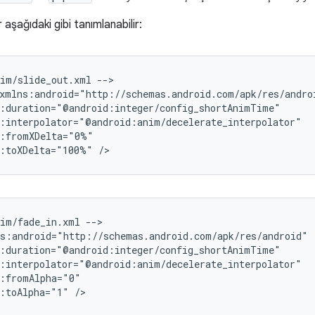
aşağıdaki gibi tanımlanabilir:
nim/slide_out.xml
-->

d:toXDelta="100%"
nim/fade_in.xml
-->

d:toAlpha="1"