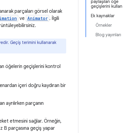
paylaşılan öğe
geçişlerini kullan
lanarak parçaları görsel olarak
Ek kaynaklar
imation
ve
Animator
. İlgili
rüntüleyebilirsiniz.
Örnekler
Blog yayınları
vedir.
Geçiş
terimini kullanarak
n öğelerin geçişlerini kontrol
 kenardan içeri doğru kaydıran bir
an ayrılırken parçanın
reket etmesini sağlar. Örneğin,
kez B parçasına geçiş yapar