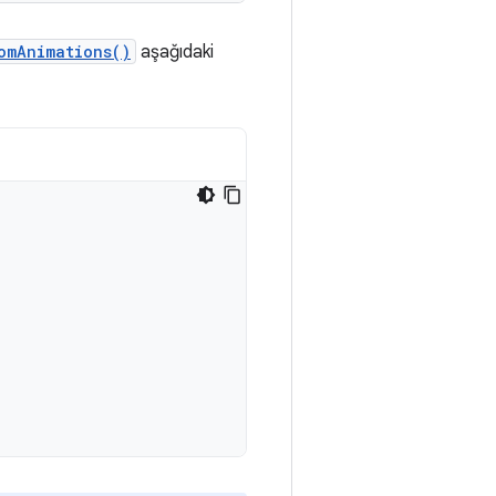
omAnimations()
aşağıdaki