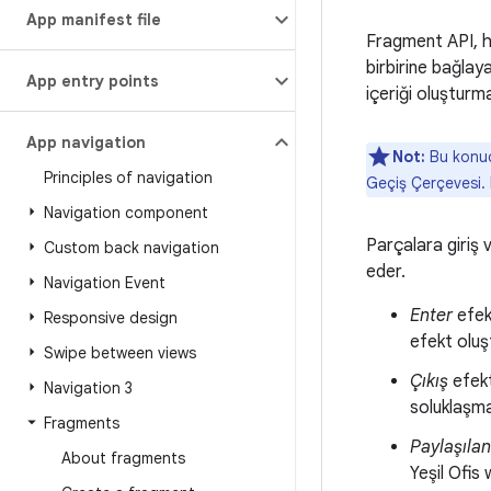
App manifest file
Fragment API, ha
birbirine bağlaya
App entry points
içeriği oluşturma
App navigation
Not:
Bu konu
Principles of navigation
Geçiş Çerçevesi. B
Navigation component
Parçalara giriş 
Custom back navigation
eder.
Navigation Event
Enter
efekt
Responsive design
efekt oluşt
Swipe between views
Çıkış
efekt
Navigation 3
soluklaşma
Fragments
Paylaşılan
About fragments
Yeşil Ofis