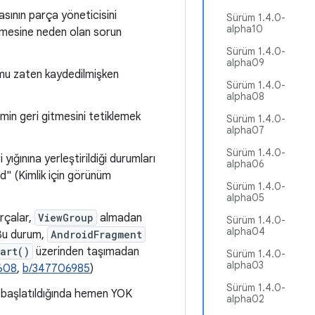
asının parça yöneticisini
Sürüm 1.4.0-
alpha10
lmesine neden olan sorun
Sürüm 1.4.0-
alpha09
umu zaten kaydedilmişken
Sürüm 1.4.0-
alpha08
in geri gitmesini tetiklemek
Sürüm 1.4.0-
alpha07
Sürüm 1.4.0-
ığınına yerleştirildiği durumları
alpha06
d" (Kimlik için görünüm
Sürüm 1.4.0-
alpha05
rçalar,
ViewGroup
almadan
Sürüm 1.4.0-
alpha04
 Bu durum,
AndroidFragment
art()
üzerinden taşımadan
Sürüm 1.4.0-
alpha03
608
,
b/347706985
)
Sürüm 1.4.0-
t başlatıldığında hemen YOK
alpha02