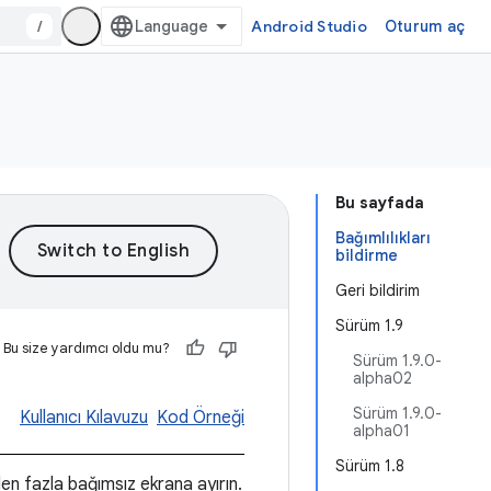
/
Android Studio
Oturum aç
Bu sayfada
Bağımlılıkları
bildirme
Geri bildirim
Sürüm 1.9
Bu size yardımcı oldu mu?
Sürüm 1.9.0-
alpha02
Sürüm 1.9.0-
Kullanıcı Kılavuzu
Kod Örneği
alpha01
Sürüm 1.8
rden fazla bağımsız ekrana ayırın.