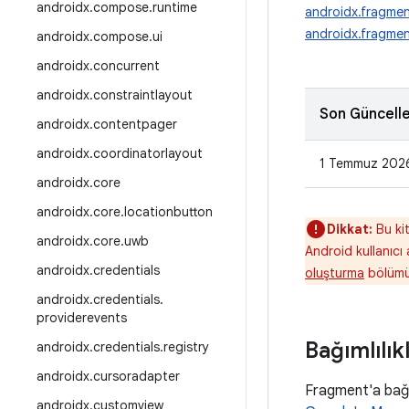
androidx
.
compose
.
runtime
androidx.fragme
androidx.fragmen
androidx
.
compose
.
ui
androidx
.
concurrent
androidx
.
constraintlayout
Son Güncell
androidx
.
contentpager
androidx
.
coordinatorlayout
1 Temmuz 202
androidx
.
core
androidx
.
core
.
locationbutton
Dikkat:
Bu kit
androidx
.
core
.
uwb
Android kullanıcı
androidx
.
credentials
oluşturma
bölümü
androidx
.
credentials
.
providerevents
Bağımlılık
androidx
.
credentials
.
registry
androidx
.
cursoradapter
Fragment'a bağım
androidx
.
customview