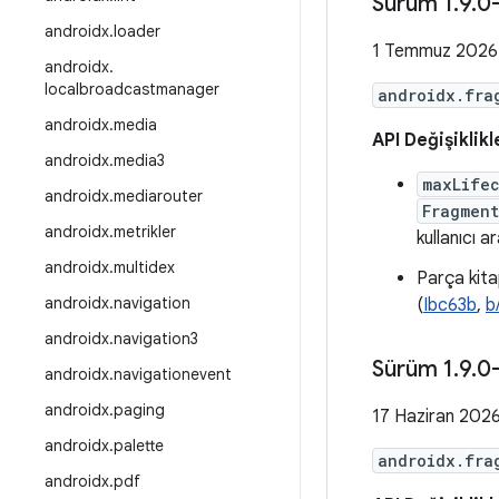
Sürüm 1
.
9
.
0
androidx
.
loader
1 Temmuz 2026
androidx
.
localbroadcastmanager
androidx.fra
androidx
.
media
API Değişiklikl
androidx
.
media3
maxLife
androidx
.
mediarouter
Fragment
androidx
.
metrikler
kullanıcı a
androidx
.
multidex
Parça kitap
androidx
.
navigation
(
Ibc63b
,
b
androidx
.
navigation3
Sürüm 1
.
9
.
0
androidx
.
navigationevent
androidx
.
paging
17 Haziran 202
androidx
.
palette
androidx.fra
androidx
.
pdf