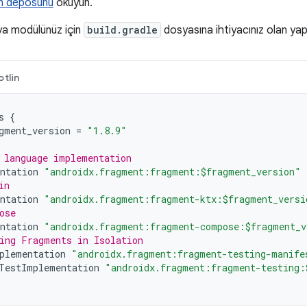
n deposunu
okuyun.
ya modülünüz için
build.gradle
dosyasına ihtiyacınız olan yapılar
otlin
s
{
gment_version
=
"1.8.9"
 language implementation
ntation
"androidx.fragment:fragment:$fragment_version"
in
ntation
"androidx.fragment:fragment-ktx:$fragment_versi
ose
ntation
"androidx.fragment:fragment-compose:$fragment_v
ing Fragments in Isolation
plementation
"androidx.fragment:fragment-testing-manife
TestImplementation
"androidx.fragment:fragment-testing: