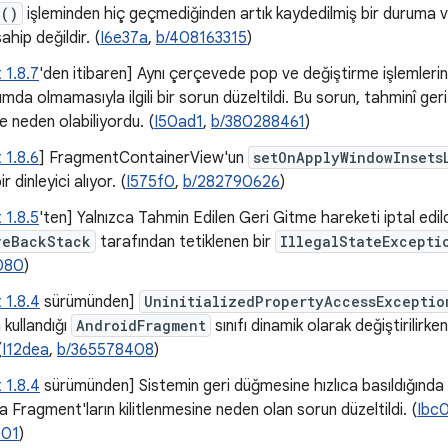
e()
işleminden hiç geçmediğinden artık kaydedilmiş bir duruma
ahip değildir. (
I6e37a
,
b/408163315
)
 1.8.7
'den itibaren] Aynı çerçevede pop ve değiştirme işlemle
da olmamasıyla ilgili bir sorun düzeltildi. Bu sorun, tahminî geri öz
e neden olabiliyordu. (
I50ad1
,
b/380288461
)
 1.8.6
] FragmentContainerView'un
setOnApplyWindowInsets
r dinleyici alıyor. (
I575f0
,
b/282790626
)
 1.8.5
'ten] Yalnızca Tahmin Edilen Geri Gitme hareketi iptal edil
veBackStack
tarafından tetiklenen bir
IllegalStateExcepti
080
)
 1.8.4
sürümünden]
UninitializedPropertyAccessExceptio
 kullandığı
AndroidFragment
sınıfı dinamik olarak değiştirilirke
(
I12dea
,
b/365578408
)
 1.8.4
sürümünden] Sistemin geri düğmesine hızlıca basıldığında 
a Fragment'ların kilitlenmesine neden olan sorun düzeltildi. (
Ibc
301
)