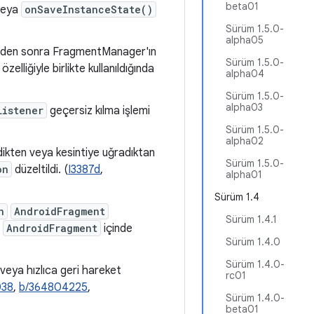
beta01
 veya
onSaveInstanceState()
Sürüm 1.5.0-
alpha05
rinden sonra FragmentManager'ın
Sürüm 1.5.0-
elliğiyle birlikte kullanıldığında
alpha04
Sürüm 1.5.0-
alpha03
Listener
geçersiz kılma işlemi
Sürüm 1.5.0-
alpha02
dikten veya kesintiye uğradıktan
Sürüm 1.5.0-
on
düzeltildi. (
I3387d
,
alpha01
Sürüm 1.4
n
AndroidFragment
Sürüm 1.4.1
n
AndroidFragment
içinde
Sürüm 1.4.0
Sürüm 1.4.0-
veya hızlıca geri hareket
rc01
038
,
b/364804225
,
Sürüm 1.4.0-
beta01