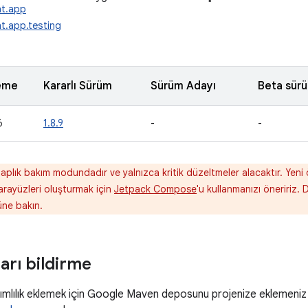
nt.app
t.app.testing
eme
Kararlı Sürüm
Sürüm Adayı
Beta sür
6
1.8.9
-
-
aplık bakım modundadır ve yalnızca kritik düzeltmeler alacaktır. Yeni 
 arayüzleri oluşturmak için
Jetpack Compose
'u kullanmanızı öneririz. 
ne bakın.
ları bildirme
lılık eklemek için Google Maven deposunu projenize eklemeniz ge