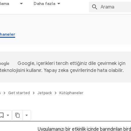
nlama
Daha fazla
haneler
Google, içerikleri tercih ettiğiniz dile çevirmek için
eknolojisini kullanır. Yapay zeka çevirilerinde hata olabilir.
s
Get started
Jetpack
Kütüphaneler
Uygulamanızı bir etkinlik içinde barındırılan bi