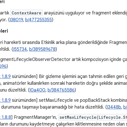
eri
artık
ContextAware
arayüzünü uyguluyor ve fragment eklendiğ
yor. (
I38019
,
b/477255355
)
leri
ri hareketi sırasında Etkinlik arka plana gönderildiğinde Fragmen
tildi. (
I55734
,
b/389589678
)
gmentLifecycleObserverDetector artık kompozisyon içinde çal
696
)
 1.8.9
sürümünden] Bir gizleme işlemini açan tahmin edilen geri g
n, animatörler kullanılırken sonraki hareketin doğru şekilde an
nu düzeltildi. (
I0a400
,
b/384765586
)
 1.8.9
sürümünden] setMaxLifecycle ve popBackStack kombinas
rumuna taşımayı başaramadığı bir hata düzeltildi. (
I3448b
,
b
 1.8.8
] FragmentManager'ın,
setMaxLifecycle(Lifecycle.S
arın durumunu kaydetmeye çalışırken kilitlenmesine neden olan s