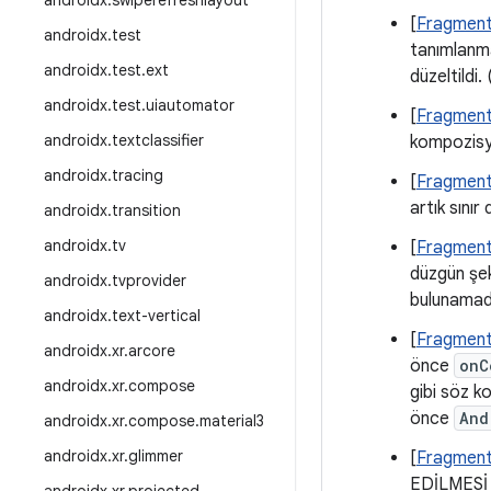
androidx
.
swiperefreshlayout
[
Fragment
androidx
.
test
tanımlanma
androidx
.
test
.
ext
düzeltildi. 
androidx
.
test
.
uiautomator
[
Fragment
androidx
.
textclassifier
kompozisyo
androidx
.
tracing
[
Fragment
artık sınır
androidx
.
transition
androidx
.
tv
[
Fragment
düzgün şek
androidx
.
tvprovider
bulunamadı
androidx
.
text-vertical
[
Fragment
androidx
.
xr
.
arcore
önce
onC
androidx
.
xr
.
compose
gibi söz ko
önce
And
androidx
.
xr
.
compose
.
material3
androidx
.
xr
.
glimmer
[
Fragment 
EDİLMESİ s