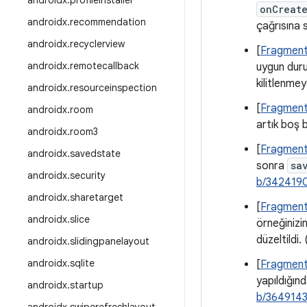
androidx
.
profileinstaller
onCreat
androidx
.
recommendation
çağrısına s
androidx
.
recyclerview
[
Fragment
androidx
.
remotecallback
uygun durum
kilitlenmey
androidx
.
resourceinspection
[
Fragment
androidx
.
room
artık boş bi
androidx
.
room3
[
Fragment
androidx
.
savedstate
sonra
sa
androidx
.
security
b/342419
androidx
.
sharetarget
[
Fragment
androidx
.
slice
örneğinizin
düzeltildi. 
androidx
.
slidingpanelayout
androidx
.
sqlite
[
Fragment
yapıldığınd
androidx
.
startup
b/364914