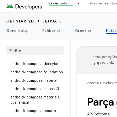
Essentials
Tasarım ve Pla
androidx.camera.viewfinder
androidx.car
GET STARTED
JETPACK
androidx.car.app
androidx.cardview
Genel bakış
Rehberler
Örnekler
Kütüp
androidx
.
collection
androidx
.
compos
androidx
.
compose
.
animation
yapay zeka t
androidx
.
compose
.
derleyici
androidx
.
compose
.
foundation
androidx
.
compose
.
material
Android Developer
androidx
.
compose
.
material3
androidx
.
compose
.
material3
.
Parça
uyarlanabilir
androidx
.
compose
.
remote
API Referansı