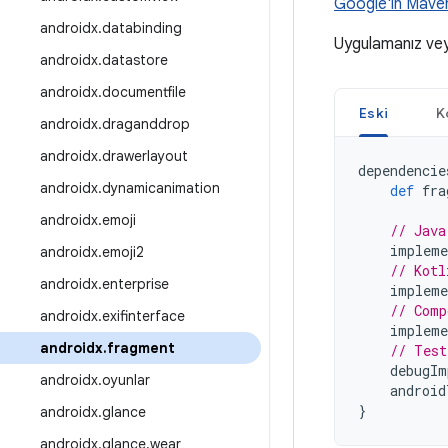
Google'ın Mave
androidx
.
databinding
Uygulamanız ve
androidx
.
datastore
androidx
.
documentfile
Eski
K
androidx
.
draganddrop
androidx
.
drawerlayout
dependencie
androidx
.
dynamicanimation
def
fra
androidx
.
emoji
// Java
impleme
androidx
.
emoji2
// Kotl
androidx
.
enterprise
impleme
// Comp
androidx
.
exifinterface
impleme
androidx
.
fragment
// Test
debugIm
androidx
.
oyunlar
android
}
androidx
.
glance
androidx
.
glance
.
wear