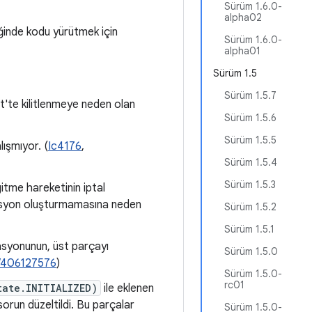
Sürüm 1.6.0-
alpha02
inde kodu yürütmek için
Sürüm 1.6.0-
alpha01
Sürüm 1.5
Sürüm 1.5.7
t'te kilitlenmeye neden olan
Sürüm 1.5.6
Sürüm 1.5.5
ışmıyor. (
Ic4176
,
Sürüm 1.5.4
Sürüm 1.5.3
itme hareketinin iptal
imasyon oluşturmamasına neden
Sürüm 1.5.2
Sürüm 1.5.1
yonunun, üst parçayı
Sürüm 1.5.0
/406127576
)
Sürüm 1.5.0-
rc01
tate.INITIALIZED)
ile eklenen
orun düzeltildi. Bu parçalar
Sürüm 1.5.0-