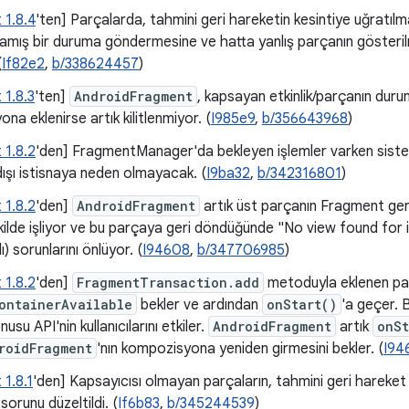
 1.8.4
'ten] Parçalarda, tahmini geri hareketin kesintiye uğratılm
mış bir duruma göndermesine ve hatta yanlış parçanın gösteri
(
If82e2
,
b/338624457
)
 1.8.3
'ten]
AndroidFragment
, kapsayan etkinlik/parçanın dur
na eklenirse artık kilitlenmiyor. (
I985e9
,
b/356643968
)
 1.8.2
'den] FragmentManager'da bekleyen işlemler varken sistem
 dışı istisnaya neden olmayacak. (
I9ba32
,
b/342316801
)
 1.8.2
'den]
AndroidFragment
artık üst parçanın Fragment geri y
ilde işliyor ve bu parçaya geri döndüğünde "No view found for i
) sorunlarını önlüyor. (
I94608
,
b/347706985
)
 1.8.2
'den]
FragmentTransaction.add
metoduyla eklenen pa
ontainerAvailable
bekler ve ardından
onStart()
'a geçer.
nusu API'nin kullanıcılarını etkiler.
AndroidFragment
artık
onSt
roidFragment
'nın kompozisyona yeniden girmesini bekler. (
I94
1.8.1
'den] Kapsayıcısı olmayan parçaların, tahmini geri hareke
orunu düzeltildi. (
If6b83
,
b/345244539
)