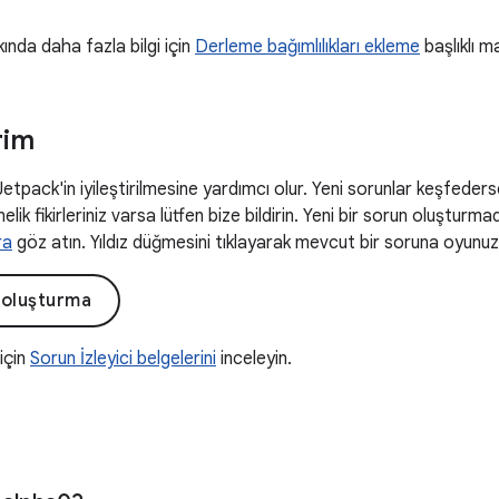
kında daha fazla bilgi için
Derleme bağımlılıkları ekleme
başlıklı m
rim
 Jetpack'in iyileştirilmesine yardımcı olur. Yeni sorunlar keşfeders
elik fikirleriniz varsa lütfen bize bildirin. Yeni bir sorun oluşturm
ra
göz atın. Yıldız düğmesini tıklayarak mevcut bir soruna oyunuzu 
 oluşturma
 için
Sorun İzleyici belgelerini
inceleyin.