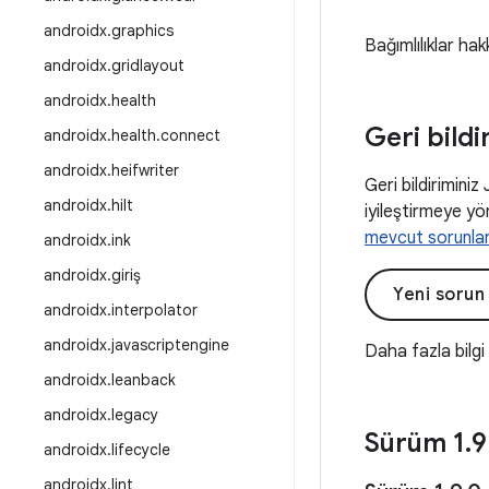
androidx
.
graphics
Bağımlılıklar hak
androidx
.
gridlayout
androidx
.
health
Geri bildi
androidx
.
health
.
connect
androidx
.
heifwriter
Geri bildiriminiz
androidx
.
hilt
iyileştirmeye yön
mevcut sorunla
androidx
.
ink
androidx
.
giriş
Yeni sorun
androidx
.
interpolator
androidx
.
javascriptengine
Daha fazla bilgi
androidx
.
leanback
androidx
.
legacy
Sürüm 1
.
9
androidx
.
lifecycle
androidx
.
lint