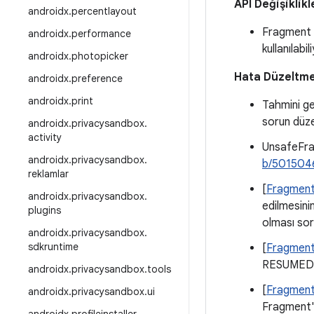
API Değişiklikl
androidx
.
percentlayout
Fragment 
androidx
.
performance
kullanılabili
androidx
.
photopicker
Hata Düzeltme
androidx
.
preference
androidx
.
print
Tahmini ge
sorun düzel
androidx
.
privacysandbox
.
activity
UnsafeFra
androidx
.
privacysandbox
.
b/501504
reklamlar
[
Fragment
androidx
.
privacysandbox
.
edilmesini
plugins
olması soru
androidx
.
privacysandbox
.
sdkruntime
[
Fragment
RESUMED du
androidx
.
privacysandbox
.
tools
[
Fragment
androidx
.
privacysandbox
.
ui
Fragment'l