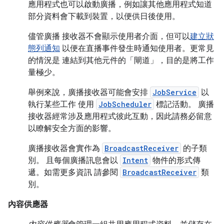
應用程式也可以啟動廣播，例如讓其他應用程式知道
部分資料會下載到裝置，以便供日後使用。
儘管廣播 接收器不會顯示使用者介面，但可以
建立狀
態列通知
以便在直播事件發生時通知使用者。更常見
的情況是 連結到其他元件的「閘道」
，目的是將工作
量極少。
舉例來說，廣播接收器可能會安排
JobService
以
執行某些工作 使用
JobScheduler
標記活動。 廣播
接收器經常涉及應用程式彼此互動，因此請務必留意
以瞭解安全方面的影響。
廣播接收器會實作為
BroadcastReceiver
的子類
別。 且每個廣播訊息會以
Intent
物件的形式傳
遞。如需更多資訊 請參閱
BroadcastReceiver
類
別。
內容供應器