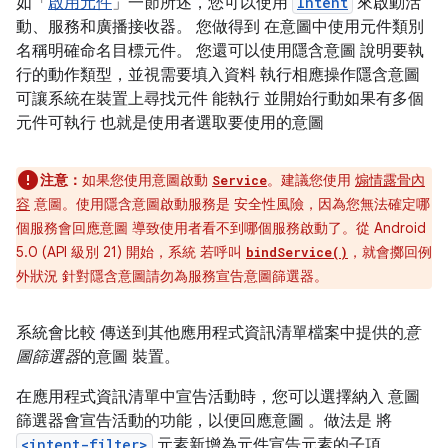
如「
啟用元件
」一節所述，您可以使用
Intent
來啟動活
動、服務和廣播接收器。 您做得到 在意圖中使用元件類別
名稱明確命名目標元件。 您還可以使用隱含意圖 說明要執
行的動作類型，並視需要填入資料 執行相應操作隱含意圖
可讓系統在裝置上尋找元件 能執行 並開始行動如果有多個
元件可執行 也就是使用者選取要使用的意圖
注意：
如果您使用意圖啟動
。建議您使用
煽情露骨內
Service
容
意圖。使用隱含意圖啟動服務是 安全性風險，因為您無法確定哪
個服務會回應意圖 導致使用者看不到哪個服務啟動了。從 Android
5.0 (API 級別 21) 開始，系統 若呼叫
，就會擲回例
bindService()
外狀況 針對隱含意圖請勿為服務宣告意圖篩選器。
系統會比較 傳送到其他應用程式資訊清單檔案中提供的
意
圖篩選器
的意圖 裝置。
在應用程式資訊清單中宣告活動時，您可以選擇納入 意圖
篩選器會宣告活動的功能，以便回應意圖 。做法是 將
<intent-filter>
元素新增為元件宣告元素的子項。