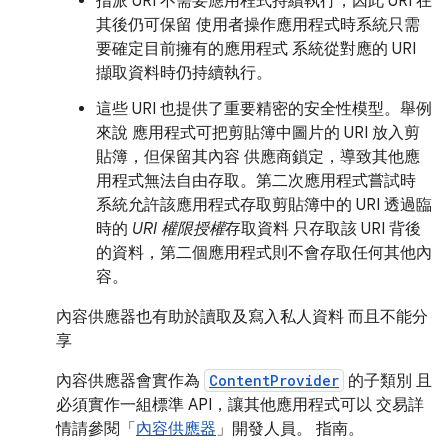
指派 URI 不需要應用程式持續執行，因此 URI 在
其後仍可保留 使用者操作應用程式時系統只需
要確定目前擁有的應用程式 系統從對應的 URI
擷取資料時仍持續執行。
這些 URI 也提供了重要精密的安全性模型。舉例
來說 應用程式可把剪貼簿中圖片的 URI 放入剪
貼簿，但保留其內容 供應商鎖定，導致其他應
用程式無法自由存取。第二次應用程式嘗試時
系統允許該應用程式存取剪貼簿中的 URI 透過臨
時的
URI 權限授權
存取資料 只存取該 URI 背後
的資料，第二個應用程式則不會存取任何其他內
容。
內容供應器也有助於讀取及寫入私人資料 而且不能分
享
內容供應器會實作為
ContentProvider
的子類別 且
必須實作一組標準 API，讓其他應用程式可以 交易詳
情請參閱「
內容供應器
」開發人員。 指南。