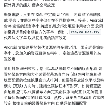
額外資源的能力 儲存空間設定
舉例來說，只要在 XML 中定義 UI 字串， 將這些字串轉換
成 語言，並將這些字串儲存在不同檔案中。接著，Android
會將 適當的語言字串 將語言
限定詞
套用至使用者介面 您附
加至資源目錄名稱後方的字串，例如，
res/values-fr/
代表法文字串 以及使用者的語言設定
Android 支援適用於替代資源的許多限定詞。 限定詞是簡短
字串，您加入的資源目錄名稱中， 定義這些資源適用的裝
置設定
適用對象 舉例來說，您可以為活動建立不同的版面配置 裝
置的螢幕方向和大小裝置螢幕為直向時 (高) 您可能會希望
版面配置的按鈕以垂直方式排列，但當螢幕處於水平狀態時
橫向 (寬版) 方向時，建議您讓按鈕水平對齊。如何變更版
面配置 您可以根據螢幕方向定義兩個版面配置 限定詞套用
至每個版面配置的目錄名稱。然後，系統會自動套用適當的
設定 根據目前的裝置螢幕方向 自動調整版面配置