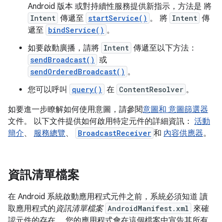
Android 版本 或對持續性服務提供新指示，方法是 將
Intent
傳遞至
startService()
。 將
Intent
傳
遞至
bindService()
。
如要啟動廣播，請將
Intent
傳遞至以下方法：
sendBroadcast()
或
sendOrderedBroadcast()
。
您可以呼叫
query()
在
ContentResolver
。
如要進一步瞭解如何使用意圖，請參閱
意圖和 意圖篩選器
文件。 以下文件提供如何啟用特定元件的詳細資訊：
活動
簡介
、
服務總覽
、
BroadcastReceiver
和
內容供應器
。
資訊清單檔案
在 Android 系統啟動應用程式元件之前，系統必須知道 讀
取應用程式的
資訊清單檔案
AndroidManifest.xml
來確
認元件的存在。 您的應用程式會在這個檔案中宣告其所有