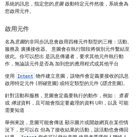
系統的訊息，指定您的
意圖
啟動特定元件然後，系統會為
您啟用元件。
啟用元件
名為
意圖
的非同步訊息會啟用四種元件類型的三種：活動、
服務及 廣播接收器。 意圖會在執行階段將個別元件繫結至
彼此。你可以想出 是訊息傳遞者，要求其他元件執行動
作，無論該元件是否為 加到您的應用程式或其他平台
使用
Intent
物件建立意圖，該物件會定義要接收的訊息
啟用特定元件 (
明確
意圖) 或特定類型的元件 (
隱含
意圖)。
針對活動和服務，意圖會定義要執行的動作，例如：
查看
或
傳送
資料，且可能會指定要處理的資料 URI，以及 可能
需要知道
舉例來說，意圖可能會傳送 顯示圖片或開啟網頁在某些情
況下，您可以在 但為了接收結果的活動，該活動也會傳回