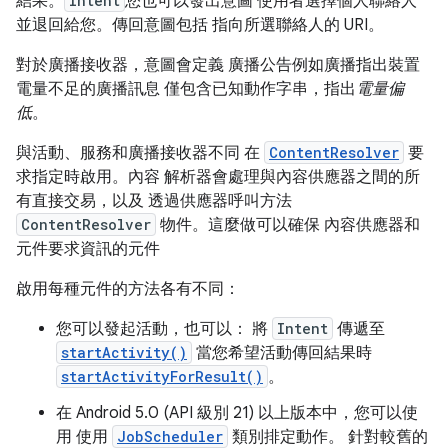
結果。
Intent
您也可以發出意圖 使用者選擇個人聯絡人
並退回給您。傳回意圖包括 指向所選聯絡人的 URI。
對於廣播接收器，意圖會定義 廣播公告例如廣播指出裝置
電量不足的廣播訊息 僅包含已知動作字串，指出
電量偏
低
。
與活動、服務和廣播接收器不同 在
ContentResolver
要
求指定時啟用。內容 解析器會處理與內容供應器之間的所
有直接交易，以及 透過供應器呼叫方法
ContentResolver
物件。這麼做可以確保 內容供應器和
元件要求資訊的元件
啟用每種元件的方法各有不同：
您可以發起活動，也可以： 將
Intent
傳遞至
startActivity()
當您希望活動傳回結果時
startActivityForResult()
。
在 Android 5.0 (API 級別 21) 以上版本中，您可以使
用 使用
JobScheduler
類別排定動作。 針對較舊的