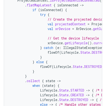
ProjectedContext
.
isProjectedDeviceConnected
(
co
.
flatMapLatest
{
isConnected
-
if
(
isConnected
)
{
try
{
// Create the projected device
val
projectedContext
=
Project
val
xrDevice
=
XrDevice
.
getCur
// Get the device lifecycle
xrDevice
.
getLifecycle
().
curren
}
catch
(
e
:
IllegalStateException
)
flowOf
(
Lifecycle
.
State
.
DESTROY
}
}
else
{
flowOf
(
Lifecycle
.
State
.
DESTROYED
)
}
}
.
collect
{
state
-
when
(
state
)
{
Lifecycle
.
State
.
STARTED
-
>
{
/* De
Lifecycle
.
State
.
CREATED
-
>
{
/* De
Lifecycle
.
State
.
DESTROYED
-
>
{
/* 
else
-
>
{
/* Handle other states *