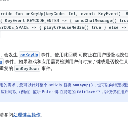
erride fun onKeyUp(keyCode: Int, event: KeyEvent): 
{ KeyEvent.KEYCODE_ENTER -> { sendChatMessage() tru
EYCODE_SPACE -> { playOrPauseMedia() true } else ->
时，会发生
onKeyUp
事件。使用此回调 可防止在用户缓慢地按住
n
事件。如果游戏和应用需要检测用户何时按了键或是否按住
理重复的
onKeyDown
事件。
的需求，您可以针对整个 activity 替换
，也可以向特定视
onKeyUp()
，应用可以（例如）监听
键 在特定的
中，以便仅在用户
Enter
EditText
请参阅
处理键盘操作
。