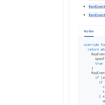
KeyEvent
KeyEvent
Kotlin
override
fu
return
wh
KeyEven
openF
true
}
KeyEven
if
(
e
if
r
t
}
e
u