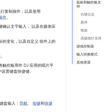
鼠标和触控板支
持
行复制操作，以及使用
右键点击
操作
。
悬停
键确认文字输入， 以及在媒体应
拖放
高级指针支持
标的变化，以及自定义 组件上的
游戏控制器
输入转换模式
器。
其他资源
触控板用作 DJ 应用的唱片平
户设置键盘快捷键。
键盘输入：
导航
、
按键
和
快捷