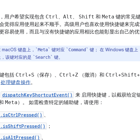
，用户希望实现包含
Ctrl
、
Alt
、
Shift
和
Meta
键的常见键
会觉得应用使用起来不顺手。高级用户也喜欢使用快捷键来完成
更容易使用，而且与没有快捷键的应用相比也能彰显出自己的优
 macOS 键盘上，
键对应
键； 在 Windows 键
`Meta`
`Command`
键盘上，该键对应的是
键。
`Search`
捷键包括
Ctrl+S
（保存）、
Ctrl+Z
（撤消）和
Ctrl+Shift+
阅
处理键盘操作
。
现
dispatchKeyShortcutEvent()
来 启用快捷键，以截获给定
和
Meta
）。 如需检查特定的辅助键，请使用：
.isCtrlPressed()
、
.isShiftPressed()
；
.isAltPressed()
、