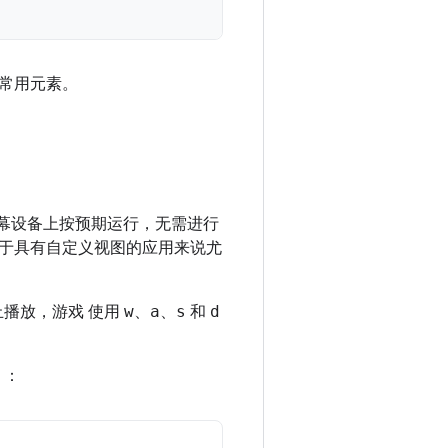
常用元素。
幕设备上按预期运行，无需进行
于具有自定义视图的应用来说尤
播放，游戏 使用
w
、
a
、
s
和
d
 ：