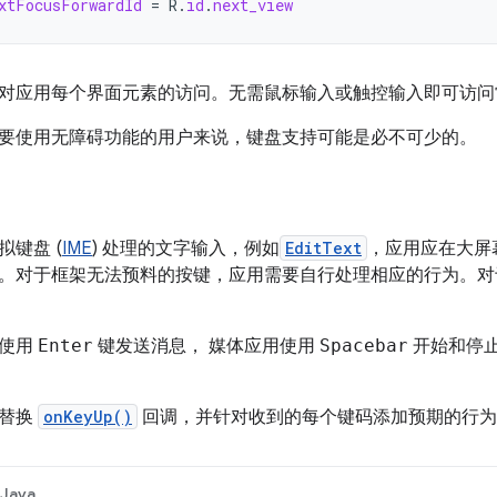
xtFocusForwardId
=
R
.
id
.
next_view
对应用每个界面元素的访问。无需鼠标输入或触控输入即可访问
要使用无障碍功能的用户来说，键盘支持可能是必不可少的。
键盘 (
IME
) 处理的文字输入，例如
EditText
，应用应在大屏
。对于框架无法预料的按键，应用需要自行处理相应的行为。对
用使用
Enter
键发送消息， 媒体应用使用
Spacebar
开始和停止
会替换
onKeyUp()
回调，并针对收到的每个键码添加预期的行为
Java