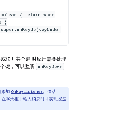
Boolean { return when
e }
 super.onKeyUp(keyCode,
或松开某个键 时应用需要处理
某个键，可以监听
onKeyDown
图添加
。借助
OnKeyListener
 在聊天框中输入消息时才实现
发送