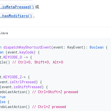
.isMetaPressed()
或
.hasModifiers()
。
Java
n
dispatchKeyShortcutEvent
(
event
:
KeyEvent
):
Boolean
{
en
(
event
.
keyCode
)
{
t
.
KEYCODE_O
-
>
{
ile
()
// Ctrl+O, Shift+O, Alt+O
t
.
KEYCODE_Z
-
>
{
vent
.
isCtrlPressed
)
{
(
event
.
isShiftPressed
)
{
edoLastAction
()
// Ctrl+Shift+Z pressed
rue
lse
{
ndoLastAction
()
// Ctrl+Z pressed