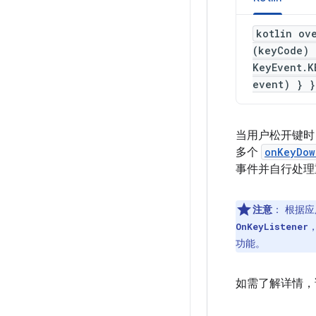
kotlin ov
(keyCode) 
KeyEvent.K
event) } }
当用户松开键
多个
onKeyDow
事件并自行处
注意
：
根据应用
OnKeyListener
功能。
如需了解详情，