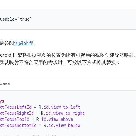
请参阅
焦点处理
。
ndroid 框架将根据视图的位置为所有可聚焦的视图创建导航映
默认映射不符合应用的需求时，可按以下方式将其替换：
Java
ys
xtFocusLeftId
=
R
.
id
.
view_to_left
xtFocusRightId
=
R
.
id
.
view_to_right
xtFocusTopId
=
R
.
id
.
view_above
xtFocusBottomId
=
R
.
id
.
view_below