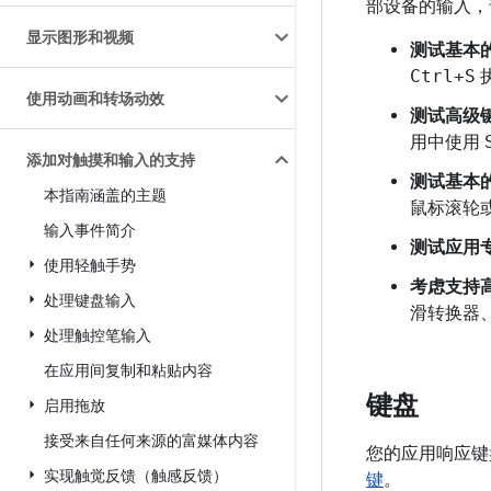
部设备的输入，
显示图形和视频
测试基本
Ctrl+S
使用动画和转场动效
测试高级
用中使用
添加对触摸和输入的支持
测试基本
本指南涵盖的主题
鼠标滚轮
输入事件简介
测试应用
使用轻触手势
考虑支持
处理键盘输入
滑转换器
处理触控笔输入
在应用间复制和粘贴内容
键盘
启用拖放
接受来自任何来源的富媒体内容
您的应用响应键
实现触觉反馈（触感反馈）
键
。