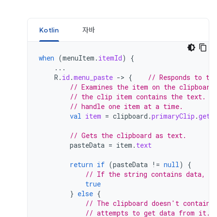
Kotlin
자바
when
(
menuItem
.
itemId
)
{
...
R
.
id
.
menu_paste
-
>
{
// Responds to th
// Examines the item on the clipboard
// the clip item contains the text. A
// handle one item at a time.
val
item
=
clipboard
.
primaryClip
.
getI
// Gets the clipboard as text.
pasteData
=
item
.
text
return
if
(
pasteData
!=
null
)
{
// If the string contains data, th
true
}
else
{
// The clipboard doesn't contain 
// attempts to get data from it.