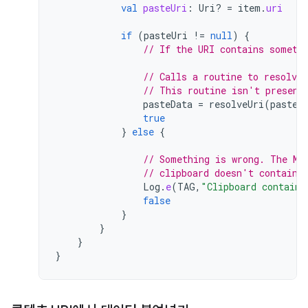
val
pasteUri
:
Uri? 
=
item
.
uri
if
(
pasteUri
!=
null
)
{
// If the URI contains someth
// Calls a routine to resolve
// This routine isn't present
pasteData
=
resolveUri
(
pasteU
true
}
else
{
// Something is wrong. The MI
// clipboard doesn't contain 
Log
.
e
(
TAG
,
"Clipboard contains
false
}
}
}
}