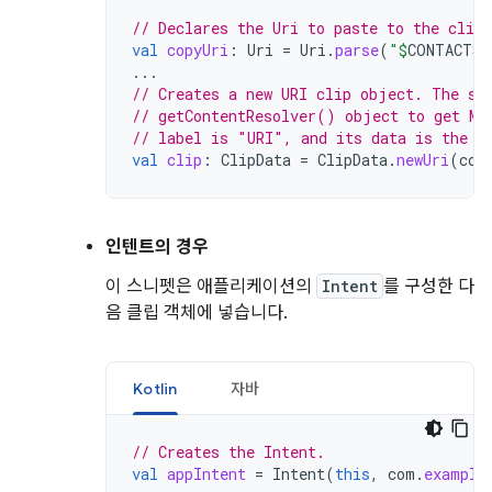
// Declares the Uri to paste to the clipb
val
copyUri
:
Uri
=
Uri
.
parse
(
"
$
CONTACTS
$
...
// Creates a new URI clip object. The sy
// getContentResolver() object to get MI
// label is "URI", and its data is the U
val
clip
:
ClipData
=
ClipData
.
newUri
(
con
인텐트의 경우
이 스니펫은 애플리케이션의
Intent
를 구성한 다
음 클립 객체에 넣습니다.
Kotlin
자바
// Creates the Intent.
val
appIntent
=
Intent
(
this
,
com
.
example