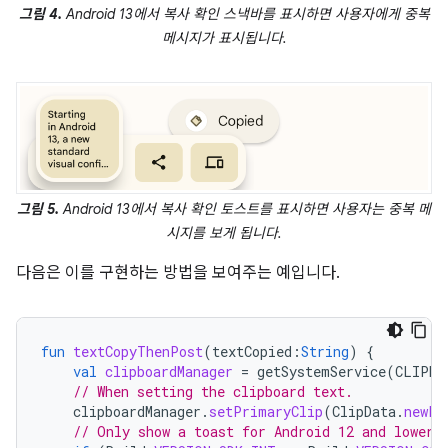
그림 4.
Android 13에서 복사 확인 스낵바를 표시하면 사용자에게 중복
메시지가 표시됩니다.
그림 5.
Android 13에서 복사 확인 토스트를 표시하면 사용자는 중복 메
시지를 보게 됩니다.
다음은 이를 구현하는 방법을 보여주는 예입니다.
fun
textCopyThenPost
(
textCopied
:
String
)
{
val
clipboardManager
=
getSystemService
(
CLIPBO
// When setting the clipboard text.
clipboardManager
.
setPrimaryClip
(
ClipData
.
newPl
// Only show a toast for Android 12 and lower.