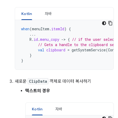
Kotlin
자바
when
(
menuItem
.
itemId
)
{
...
R
.
id
.
menu_copy
-
>
{
// if the user select
// Gets a handle to the clipboard ser
val
clipboard
=
getSystemService
(
Cont
}
}
새로운
ClipData
객체로 데이터 복사하기
텍스트의 경우
Kotlin
자바