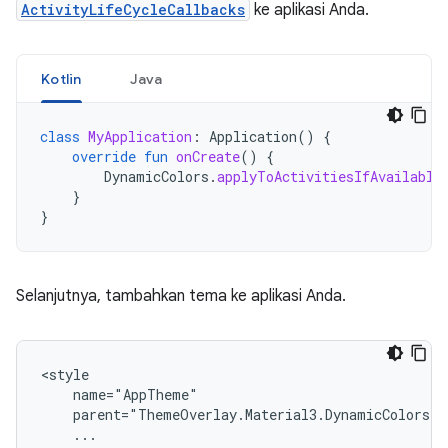
ActivityLifeCycleCallbacks
ke aplikasi Anda.
Kotlin
Java
class
MyApplication
:
Application
()
{
override
fun
onCreate
()
{
DynamicColors
.
applyToActivitiesIfAvailable
}
}
Selanjutnya, tambahkan tema ke aplikasi Anda.
...
