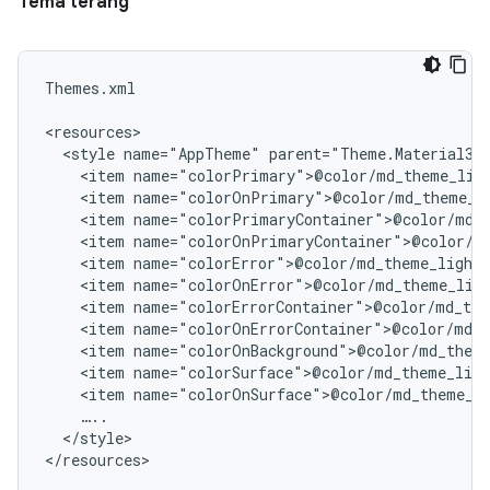
Tema terang
Themes.xml

<style
name="AppTheme"
<item
<item
<item
<item
<item
<item
<item
<item
<item
<item
<item
</style>
