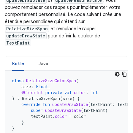
updateDrawState
et
updateMeasureState
, vous
pouvez remplacer ces rappels pour implémenter votre
comportement personnalisé. Le code suivant crée une
étendue personnalisée qui s'étend sur
RelativeSizeSpan
et remplace le rappel
updateDrawState
pour définir la couleur de
TextPaint
:
Kotlin
Java
class
RelativeSizeColorSpan
(
size
:
Float
,
@ColorInt
private
val
color
:
Int
)
:
RelativeSizeSpan
(
size
)
{
override
fun
updateDrawState
(
textPaint
:
TextPa
super
.
updateDrawState
(
textPaint
)
textPaint
.
color
=
color
}
}