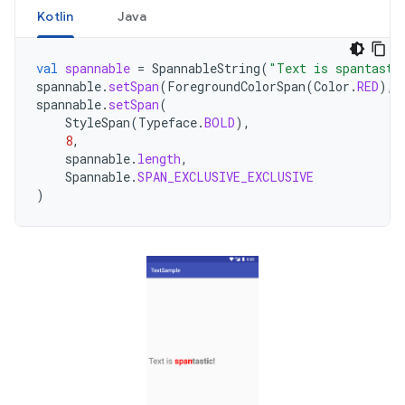
Kotlin
Java
val
spannable
=
SpannableString
(
"Text is spantasti
spannable
.
setSpan
(
ForegroundColorSpan
(
Color
.
RED
),
spannable
.
setSpan
(
StyleSpan
(
Typeface
.
BOLD
),
8
,
spannable
.
length
,
Spannable
.
SPAN_EXCLUSIVE_EXCLUSIVE
)