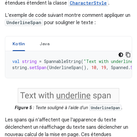
étendues étendent la classe
CharacterStyle
.
L'exemple de code suivant montre comment appliquer un
UnderlineSpan
pour souligner le texte :
Kotlin
Java
val
string
=
SpannableString
(
"Text with underline 
string
.
setSpan
(
UnderlineSpan
(),
10
,
19
,
Spanned
.
SP
Figure 5
: Texte souligné à l'aide d'un
.
UnderlineSpan
Les spans qui n'affectent que l'apparence du texte
déclenchent un réaffichage du texte sans déclencher un
nouveau calcul de la mise en page. Ces étendues