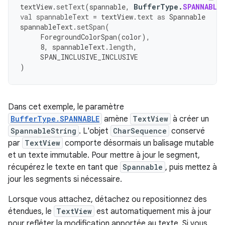
textView
.
setText
(
spannable
,
BufferType
.
SPANNABLE
val
spannableText
=
textView
.
text
as
Spannable
spannableText
.
setSpan
(
ForegroundColorSpan
(
color
),
8
,
spannableText
.
length
,
SPAN_INCLUSIVE_INCLUSIVE
)
Dans cet exemple, le paramètre
BufferType.SPANNABLE
amène
TextView
à créer un
SpannableString
. L'objet
CharSequence
conservé
par
TextView
comporte désormais un balisage mutable
et un texte immutable. Pour mettre à jour le segment,
récupérez le texte en tant que
Spannable
, puis mettez à
jour les segments si nécessaire.
Lorsque vous attachez, détachez ou repositionnez des
étendues, le
TextView
est automatiquement mis à jour
pour refléter la modification apportée au texte. Si vous