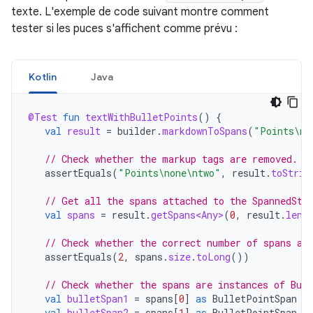
texte. L'exemple de code suivant montre comment
tester si les puces s'affichent comme prévu :
Kotlin
Java
@Test
fun
textWithBulletPoints
()
{
val
result
=
builder
.
markdownToSpans
(
"Points\n*
// Check whether the markup tags are removed.
assertEquals
(
"Points\none\ntwo"
,
result
.
toStrin
// Get all the spans attached to the SpannedStr
val
spans
=
result
.
getSpans<Any>
(
0
,
result
.
leng
// Check whether the correct number of spans ar
assertEquals
(
2
,
spans
.
size
.
toLong
())
// Check whether the spans are instances of Bul
val
bulletSpan1
=
spans
[
0
]
as
BulletPointSpan
val
bulletSpan2
=
spans
[
1
]
as
BulletPointSpan