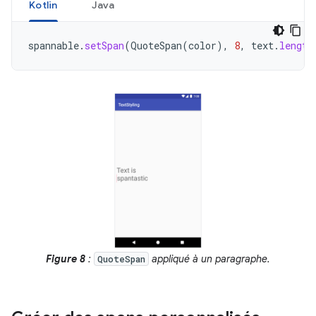
Kotlin
Java
spannable
.
setSpan
(
QuoteSpan
(
color
),
8
,
text
.
length
Figure 8
:
appliqué à un paragraphe.
QuoteSpan