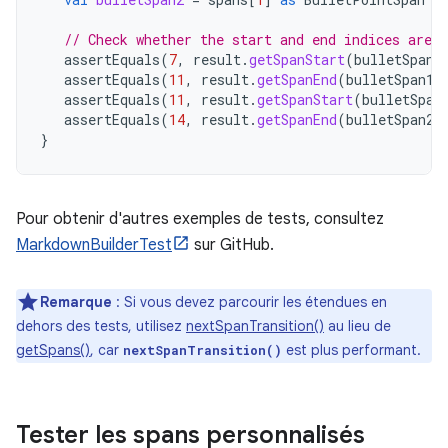
// Check whether the start and end indices are t
assertEquals
(
7
,
result
.
getSpanStart
(
bulletSpan1
assertEquals
(
11
,
result
.
getSpanEnd
(
bulletSpan1
)
assertEquals
(
11
,
result
.
getSpanStart
(
bulletSpan
assertEquals
(
14
,
result
.
getSpanEnd
(
bulletSpan2
)
}
Pour obtenir d'autres exemples de tests, consultez
MarkdownBuilderTest
sur GitHub.
Remarque
:
Si vous devez parcourir les étendues en
dehors des tests, utilisez
nextSpanTransition()
au lieu de
getSpans()
, car
est plus performant.
nextSpanTransition()
Tester les spans personnalisés