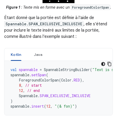
Figure 1
: Texte mis en forme avec un
.
ForegroundColorSpan
Étant donné que la portée est définie à l'aide de
Spannable.SPAN_EXCLUSIVE_INCLUSIVE
, elle s'étend
pour inclure le texte inséré aux limites de la portée,
comme illustré dans l'exemple suivant :
Kotlin
Java
val
spannable
=
SpannableStringBuilder
(
"Text is sp
spannable
.
setSpan
(
ForegroundColorSpan
(
Color
.
RED
),
8
,
// start
12
,
// end
Spannable
.
SPAN_EXCLUSIVE_INCLUSIVE
)
spannable
.
insert
(
12
,
"(& fon)"
)