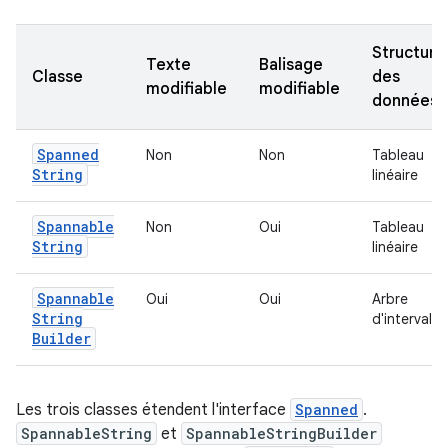
Structure
Texte
Balisage
Classe
des
modifiable
modifiable
données
Spanned
Non
Non
Tableau
String
linéaire
Spannable
Non
Oui
Tableau
String
linéaire
Spannable
Oui
Oui
Arbre
String
d'intervalle
Builder
Les trois classes étendent l'interface
Spanned
.
SpannableString
et
SpannableStringBuilder