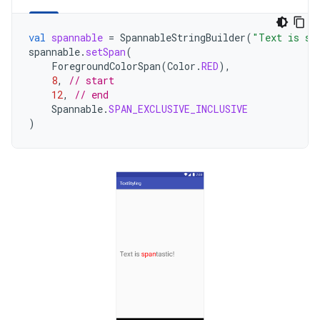
val
spannable
=
SpannableStringBuilder
(
"Text is sp
spannable
.
setSpan
(
ForegroundColorSpan
(
Color
.
RED
),
8
,
// start
12
,
// end
Spannable
.
SPAN_EXCLUSIVE_INCLUSIVE
)