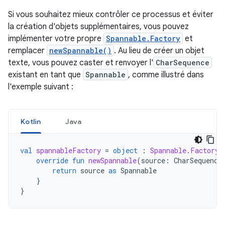
Si vous souhaitez mieux contrôler ce processus et éviter
la création d'objets supplémentaires, vous pouvez
implémenter votre propre
Spannable.Factory
et
remplacer
newSpannable()
. Au lieu de créer un objet
texte, vous pouvez caster et renvoyer l'
CharSequence
existant en tant que
Spannable
, comme illustré dans
l'exemple suivant :
Kotlin
Java
val
spannableFactory
=
object
:
Spannable
.
Factory
(
override
fun
newSpannable
(
source
:
CharSequence
return
source
as
Spannable
}
}