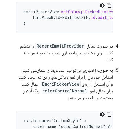
emojiPickerView
.
setOnEmojiPickedListener
{
findViewById<EditText>
(
R
.
id
.
edit_text
).
ap
}
در صورت تمایل
RecentEmojiProvider
را تنظیم
کنید، برای یک نمونه پیاده‌سازی به برنامه نمونه مراجعه
کنید.
به صورت اختیاری می‌توانید استایل‌ها را سفارشی کنید.
استایل خودتان را برای لغو ویژگی‌های رایج تم ایجاد کنید
و آن استایل را روی
EmojiPickerView
اعمال کنید.
برای مثال، لغو
colorControlNormal
رنگ آیکون
دسته‌بندی را تغییر می‌دهد.
<style
name="CustomStyle"
<item
name="colorControlNormal">#FFC0CB</