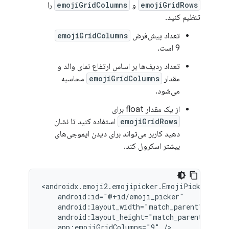
emojiGridRows
و
emojiGridColumns
را
تنظیم کنید.
تعداد پیش‌فرض
emojiGridColumns
9 است.
تعداد ردیف‌ها بر اساس ارتفاع نمای والد و
مقدار
emojiGridColumns
محاسبه
می‌شود.
از یک مقدار float برای
emojiGridRows
استفاده کنید تا نشان
دهید کاربر می‌تواند برای دیدن ایموجی‌های
بیشتر اسکرول کند.
app:emojiGridColumns="9"