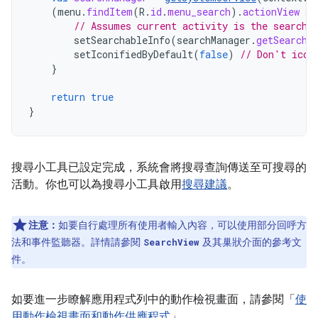
(
menu
.
findItem
(
R
.
id
.
menu_search
).
actionView
as
// Assumes current activity is the searcha
setSearchableInfo
(
searchManager
.
getSearcha
setIconifiedByDefault
(
false
)
// Don't icon
}
return
true
}
搜尋小工具已設定完成，系統會將搜尋查詢傳送至可搜尋的
活動。你也可以為搜尋小工具啟用
搜尋建議
。
注意：
如要自行處理所有使用者輸入內容，可以使用部分回呼方
法和事件監聽器。詳情請參閱
及其巢狀介面的參考文
SearchView
件。
如要進一步瞭解應用程式列中的動作檢視畫面，請參閱「
使
用動作檢視畫面和動作供應程式
」。