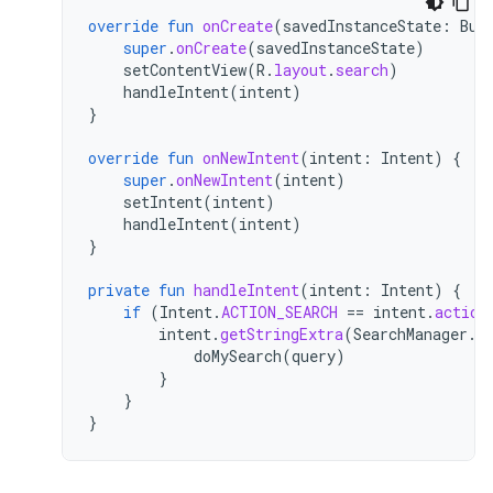
override
fun
onCreate
(
savedInstanceState
:
Bun
super
.
onCreate
(
savedInstanceState
)
setContentView
(
R
.
layout
.
search
)
handleIntent
(
intent
)
}
override
fun
onNewIntent
(
intent
:
Intent
)
{
super
.
onNewIntent
(
intent
)
setIntent
(
intent
)
handleIntent
(
intent
)
}
private
fun
handleIntent
(
intent
:
Intent
)
{
if
(
Intent
.
ACTION_SEARCH
==
intent
.
action
intent
.
getStringExtra
(
SearchManager
.
Q
doMySearch
(
query
)
}
}
}