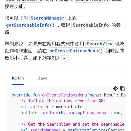
搜尋功能。
您可以呼叫
SearchManager
上的
getSearchableInfo()
，取得
SearchableInfo
的參
照。
舉例來說，如果您在應用程式列中使用
SearchView
做為
動作檢視畫面，請在
onCreateOptionsMenu()
回呼期間
啟用小工具，如下列範例所示：
Kotlin
Java
override
fun
onCreateOptionsMenu
(
menu
:
Menu
):
Bool
// Inflate the options menu from XML.
val
inflater
=
menuInflater
inflater
.
inflate
(
R
.
menu
.
options_menu
,
menu
)
// Get the SearchView and set the searchable c
val
searchManager
=
getSystemService
(
Context
.
S