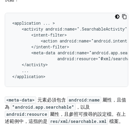
<application
...
<activity
android:name=".SearchableActivity"
<action
android:name="android.intent.a
<meta-data
...

</application>
<meta-data>
元素必須包含
android:name
屬性，且值
為
"android.app.searchable"
，以及
android:resource
屬性，且參照可搜尋的設定檔。在上
述範例中，這指的是
res/xml/searchable.xml
檔案。