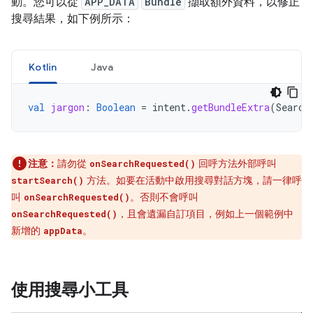
動。您可以從
APP_DATA
Bundle
擷取額外資料，以修正
搜尋結果，如下例所示：
Kotlin
Java
val
jargon
:
Boolean
=
intent
.
getBundleExtra
(
Search
注意：
請勿從
回呼方法外部呼叫
onSearchRequested()
方法。如要在活動中啟用搜尋對話方塊，請一律呼
startSearch()
叫
。否則不會呼叫
onSearchRequested()
，且會遺漏自訂項目，例如上一個範例中
onSearchRequested()
新增的
。
appData
使用搜尋小工具