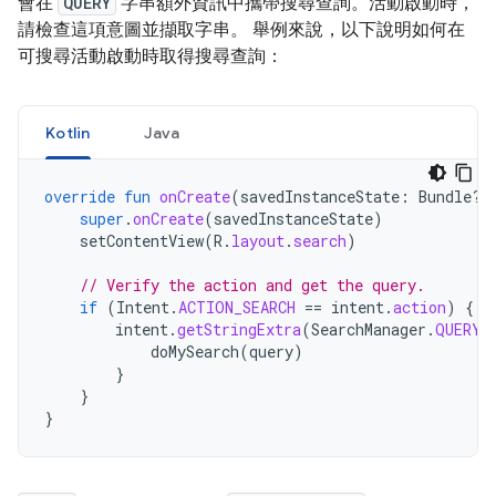
會在
QUERY
字串額外資訊中攜帶搜尋查詢。活動啟動時，
請檢查這項意圖並擷取字串。 舉例來說，以下說明如何在
可搜尋活動啟動時取得搜尋查詢：
Kotlin
Java
override
fun
onCreate
(
savedInstanceState
:
Bundle?)
super
.
onCreate
(
savedInstanceState
)
setContentView
(
R
.
layout
.
search
)
// Verify the action and get the query.
if
(
Intent
.
ACTION_SEARCH
==
intent
.
action
)
{
intent
.
getStringExtra
(
SearchManager
.
QUERY
)
doMySearch
(
query
)
}
}
}