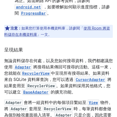
為止。如需網路 API 的參考資料，請參閱
android.net
，如要瞭解如何顯示進度指標，請參
閱
ProgressBar
。
注意：
如果您打算使用本機資料庫，請參閱「
使用 Room 將資
料儲存在本機資料庫
」一文。
呈現結果
無論資料儲存在何處，以及您如何搜尋資料，我們都建議您
使用
Adapter
將搜尋結果傳回可搜尋的活動。這樣一來，
您就能在
RecyclerView
中呈現所有搜尋結果。如果資料
來自 SQLite 資料庫查詢，您可以透過
CursorAdapter
將
結果套用至
RecyclerView
。如果資料採用其他格式，您
可以建立
BaseAdapter
的擴充功能。
Adapter
會將一組資料中的每個項目繫結至
View
物件。
將
Adapter
套用至
RecyclerView
時，每筆資料都會做
為個別檢視畫面插入清單。
Adapter
只是介面，因此需要