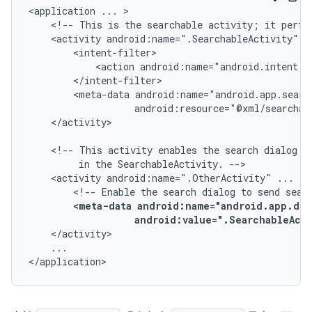
<application
...
<!--
This
is
the
searchable
activity;
it
perfo
<activity
android:name=".SearchableActivity"
<action
android:name="android.intent.a
<meta-data
</activity>

<!--
This
activity
enables
the
search
dialog
t
in
the
SearchableActivity.
<activity
android:name=".OtherActivity"
...
<!--
Enable
the
search
dialog
to
send
sear
<meta-data
android:value=".SearchableActi
...

</application>