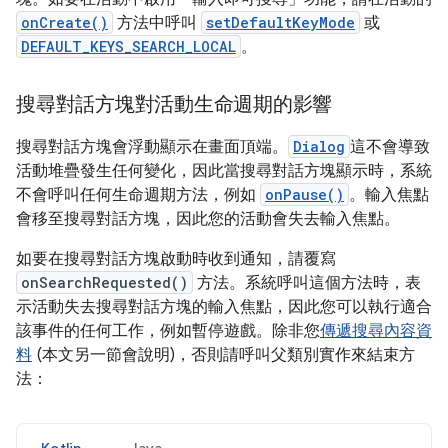
onCreate()
方法中呼叫
setDefaultKeyMode
或
DEFAULT_KEYS_SEARCH_LOCAL
。
搜尋對話方塊對活動生命週期的影響
搜尋對話方塊會浮動顯示在畫面頂端。
Dialog
這不會導致
活動堆疊發生任何變化，因此當搜尋對話方塊顯示時，系統
不會呼叫任何生命週期方法，例如
onPause()
。輸入焦點
會移至搜尋對話方塊，因此您的活動會失去輸入焦點。
如要在搜尋對話方塊啟動時收到通知，請覆寫
onSearchRequested()
方法。系統呼叫這個方法時，表
示活動失去搜尋對話方塊的輸入焦點，因此您可以執行適合
該事件的任何工作，例如暫停遊戲。除非您
傳遞搜尋內容資
料
(本文另一節會說明)，否則請呼叫父類別實作來結束方
法：