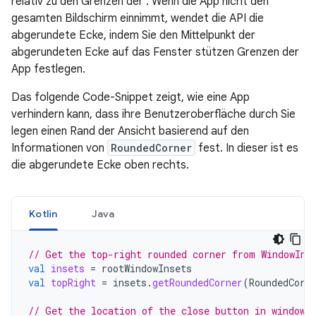
relativ zu den Grenzen der . Wenn die App nicht den
gesamten Bildschirm einnimmt, wendet die API die
abgerundete Ecke, indem Sie den Mittelpunkt der
abgerundeten Ecke auf das Fenster stützen Grenzen der
App festlegen.
Das folgende Code-Snippet zeigt, wie eine App
verhindern kann, dass ihre Benutzeroberfläche durch Sie
legen einen Rand der Ansicht basierend auf den
Informationen von
RoundedCorner
fest. In dieser ist es
die abgerundete Ecke oben rechts.
Kotlin
Java
// Get the top-right rounded corner from WindowIns
val
insets
=
rootWindowInsets
val
topRight
=
insets
.
getRoundedCorner
(
RoundedCorn
// Get the location of the close button in window 