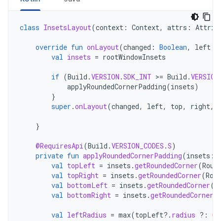
class
InsetsLayout
(
context
:
Context
,
attrs
:
Attrib
override
fun
onLayout
(
changed
:
Boolean
,
left
:
val
insets
=
rootWindowInsets
if
(
Build
.
VERSION
.
SDK_INT
>=
Build
.
VERSION
applyRoundedCornerPadding
(
insets
)
}
super
.
onLayout
(
changed
,
left
,
top
,
right
,
}
@RequiresApi
(
Build
.
VERSION_CODES
.
S
)
private
fun
applyRoundedCornerPadding
(
insets
:
val
topLeft
=
insets
.
getRoundedCorner
(
Roun
val
topRight
=
insets
.
getRoundedCorner
(
Rou
val
bottomLeft
=
insets
.
getRoundedCorner
(
R
val
bottomRight
=
insets
.
getRoundedCorner
(
val
leftRadius
=
max
(
topLeft
?.
radius
?:
0
,