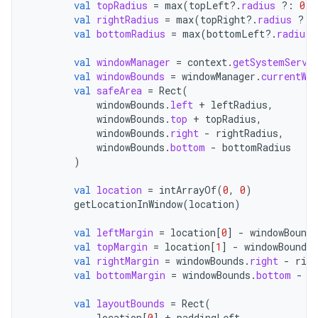
val
topRadius
=
max
(
topLeft
?.
radius
?:
0
,
val
rightRadius
=
max
(
topRight
?.
radius
?:
val
bottomRadius
=
max
(
bottomLeft
?.
radius
val
windowManager
=
context
.
getSystemServi
val
windowBounds
=
windowManager
.
currentWin
val
safeArea
=
Rect
(
windowBounds
.
left
+
leftRadius
,
windowBounds
.
top
+
topRadius
,
windowBounds
.
right
-
rightRadius
,
windowBounds
.
bottom
-
bottomRadius
)
val
location
=
intArrayOf
(
0
,
0
)
getLocationInWindow
(
location
)
val
leftMargin
=
location
[
0
]
-
windowBounds
val
topMargin
=
location
[
1
]
-
windowBounds
.
val
rightMargin
=
windowBounds
.
right
-
righ
val
bottomMargin
=
windowBounds
.
bottom
-
b
val
layoutBounds
=
Rect
(
location
[
0
]
+
paddingLeft
,