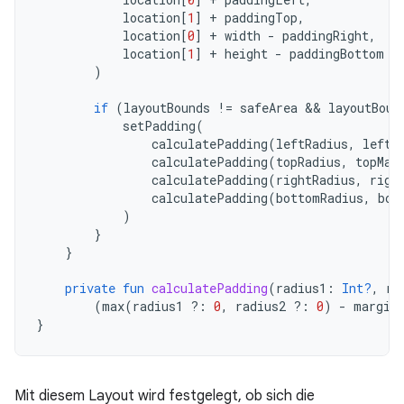
location
[
1
]
+
paddingTop
,
location
[
0
]
+
width
-
paddingRight
,
location
[
1
]
+
height
-
paddingBottom
)
if
(
layoutBounds
!=
safeArea
&&
layoutBoun
setPadding
(
calculatePadding
(
leftRadius
,
leftM
calculatePadding
(
topRadius
,
topMar
calculatePadding
(
rightRadius
,
righ
calculatePadding
(
bottomRadius
,
bot
)
}
}
private
fun
calculatePadding
(
radius1
:
Int?
,
ra
(
max
(
radius1
?:
0
,
radius2
?:
0
)
-
margin
}
Mit diesem Layout wird festgelegt, ob sich die