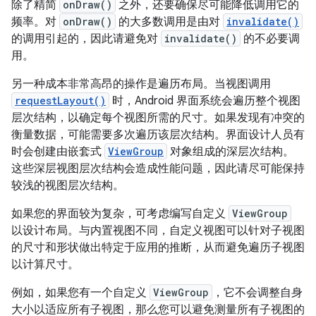
除了精简
onDraw()
之外，还要确保尽可能降低调用它的
频率。对
onDraw()
的大多数调用是由对
invalidate()
的调用引起的，因此请避免对
invalidate()
的不必要调
用。
另一种成本非常高昂的操作是遍历布局。当视图调用
requestLayout()
时，Android 界面系统会遍历整个视图
层次结构，以确定每个视图所需的尺寸。如果发现有冲突的
衡量数据，可能需要多次遍历该层次结构。界面设计人员有
时会创建由嵌套式
ViewGroup
对象组成的深层次结构。
这些深层视图层次结构会造成性能问题，因此请尽可能保持
较浅的视图层次结构。
如果您的界面较为复杂，可考虑编写自定义
ViewGroup
以设计布局。与内置视图不同，自定义视图可以针对子视图
的尺寸和形状做出特定于应用的推断，从而避免遍历子视图
以计算尺寸。
例如，如果您有一个自定义
ViewGroup
，它不会调整自身
大小以适应所有子视图，那么您可以避免测量所有子视图的