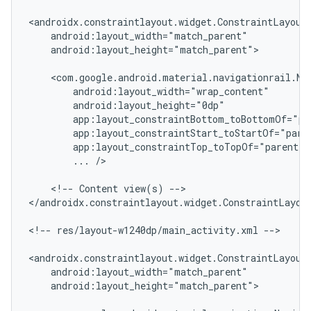
android:layout_height="match_parent">

...
/>

<!--
Content
view(s)
-->

</androidx.constraintlayout.widget.ConstraintLayout
<!--
res/layout-w1240dp/main_activity.xml
-->

android:layout_height="match_parent">
