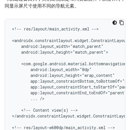
同显示屏尺寸使用不同的导航元素。
<!--
res/layout/main_activity.xml
-->

android:layout_height="match_parent">

...
/>

<!--
Content
view(s)
-->

</androidx.constraintlayout.widget.ConstraintLayout
<!--
res/layout-w600dp/main_activity.xml
-->
