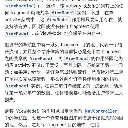
viewModels()
）。这样，该 activity 以及附加到其上的任
何 fragment 就能共享
ViewModel
实例。不过，在单
activity 架构中，此
ViewModel
作用域只要应用存在，就
会持续有效，因此即使没有任何 fragment 使用
ViewModel
，该 ViewModel 也会保留在内存中。
假设您的导航图中有一系列 fragment 目的地，代表一个结
账流程，并且整个结账体验的当前状态是处于在 fragment
之间共享的
ViewModel
。将
ViewModel
的作用域限定为
相应 activity 不仅过于宽泛，而且实际上还暴露了另一个问
题：如果用户针对一笔订单完成结账流程，然后针对第二笔
订单再次完成该流程，那么这两个订单将使用相同的结账
ViewModel
实例。在第二笔订单结账之前，您必须手动清
除第一笔订单中的数据。任何错误都可能会给用户带来巨大
损失。
请将
ViewModel
的作用域限定为当前
NavController
中的导航图。创建一个嵌套导航图来封装属于结账流程的目
的地。然后，在每个 fragment 目的地中，使用