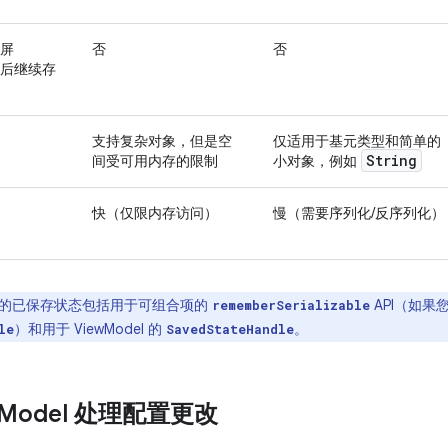
屏
否
否
后继续存
支持复杂对象，但是空
仅适用于基元类型和简单的
String
间受可用内存的限制
小对象，例如
快（仅限内存访问）
慢（需要序列化/反序列化）
的已保存状态包括用于可组合项的
API（如果
rememberSerializable
）和用于 ViewModel 的
。
le
SavedStateHandle
Model 处理配置更改