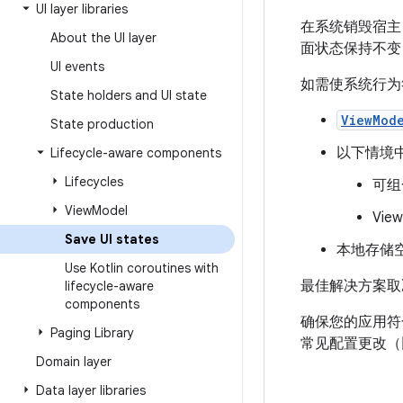
UI layer libraries
在系统销毁宿主 
About the UI layer
面状态保持不变，
UI events
如需使系统行为
State holders and UI state
ViewMod
State production
以下情境
Lifecycle-aware components
Lifecycles
可组
View
Model
Vie
Save UI states
本地存储
Use Kotlin coroutines with
最佳解决方案取
lifecycle-aware
components
确保您的应用符
Paging Library
常见配置更改（
Domain layer
Data layer libraries