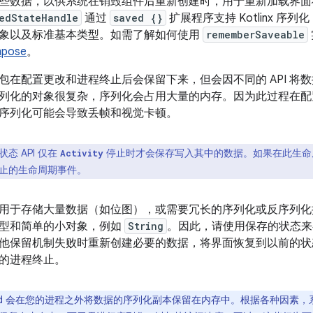
存储一些数据，以供系统在销毁组件后重新创建时，用于重新加载界
edStateHandle
通过
saved {}
扩展程序支持 Kotlinx 
象以及标准基本类型。如需了解如何使用
rememberSaveable
mpose
。
包在配置更改和进程终止后会保留下来，但会因不同的 API 将
列化的对象很复杂，序列化会占用大量的内存。因为此过程在配
序列化可能会导致丢帧和视觉卡顿。
态 API 仅在
停止时才会保存写入其中的数据。如果在此生命
Activity
止的生命周期事件。
用于存储大量数据（如位图），或需要冗长的序列化或反序列化
型和简单的小对象，例如
String
。因此，请使用保存的状态来
其他保留机制失败时重新创建必要的数据，将界面恢复到以前的
的进程终止。
roid 会在您的进程之外将数据的序列化副本保留在内存中。根据各种因素