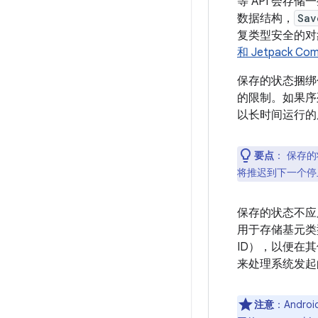
等 API 会
数据结构，
Sav
复类型安全的对
和 Jetpack Co
保存的状态捆绑
的限制。如果序
以长时间运行的
要点
：
保存的状
将推迟到下一个停
保存的状态不应
用于存储基元类
ID），以便在
来处理系统发起
注意
：And