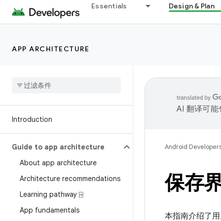
Essentials
Design & Plan
APP ARCHITECTURE
AI 翻译可
Introduction
Guide to app architecture
Android Developer
About app architecture
保存
Architecture recommendations
Learning pathway ⍈
App fundamentals
本指南介绍了用