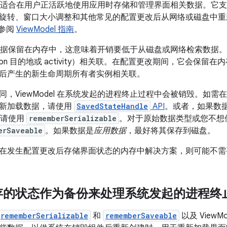
el 非常适合在用户正活跃地使用应用时存储和管理界面相关数据。
旋转、窗口大小调整和其他常见的配置更改后从网络或磁盘中重
请参阅
ViewModel 指南
。
l 将数据保留在内存中，这意味着开销要低于从磁盘或网络检索数据。Vi
ation 目的地或 activity）相关联。在配置更改期间，它会保留在内
后产生的新生命周期所有者实例相关联。
，ViewModel 在系统发起的进程终止过程中会被销毁。如需在 V
新加载数据，请使用
SavedStateHandle
API
。或者，如果数
中，请使用
rememberSerializable
。对于原始数据类型或您不想
erSaveable
。如果数据是
应用数据
，最好将其保存到磁盘。
在发生配置更改后存储界面状态的内存中解决方案，则可能不需要使用 
存的状态作为备份来处理系统发起的进程终
rememberSerializable
和
rememberSaveable
以及 ViewM