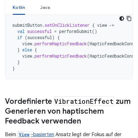
Kotlin
Java
submitButton
.
setOnClickListener
{
view
->
val
successful
=
performSubmit
()
if
(
successful
)
{
view
.
performHapticFeedback
(
HapticFeedbackConst
}
else
{
view
.
performHapticFeedback
(
HapticFeedbackConst
}
}
Vordefinierte
Vibration
Effect
zum
Generieren von haptischem
Feedback verwenden
Beim
View
-basierten
Ansatz liegt der Fokus auf der