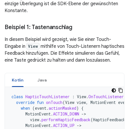
einzige Überlegung ist die SDK-Ebene der gewünschten
Konstante.
Beispiel 1: Tastenanschlag
In diesem Beispiel wird gezeigt, wie Sie einer Touch-
Eingabe in
View
mithilfe von Touch-Listenern haptisches
Feedback hinzufügen. Die Effekte simulieren das Gefühl,
eine Taste gedrückt zu halten und dann loszulassen.
Kotlin
Java
class
HapticTouchListener
:
View
.
OnTouchListener
{
override
fun
onTouch
(
View
view
,
MotionEvent
even
when
(
event
.
actionMasked
)
{
MotionEvent
.
ACTION_DOWN
->
view
.
performHapticFeedback
(
HapticFeedbackC
MotionEvent
.
ACTION_UP
->