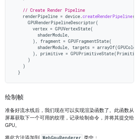
// Create Render Pipeline
renderPipeline
=
device
.
createRenderPipeline
(
GPURenderPipelineDescriptor
(
vertex
=
GPUVertexState
(
shaderModule
,
),
fragment
=
GPUFragmentState
(
shaderModule
,
targets
=
arrayOf
(
GPUColor
),
primitive
=
GPUPrimitiveState
(
Primitiv
)
)
}
绘制帧
准备好流水线后，我们现在可以实现渲染函数了。此函数从
屏幕获取下一个可用的纹理，记录绘制命令，并将其提交给
GPU。
将此方法添加到
WebGpuRenderer
类中：