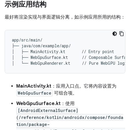
示例应用结构
最好将渲染实现与界面逻辑分离，如示例应用所用的结构：
app/src/main/

├── java/com/example/app/

│   ├── MainActivity.kt       // Entry point

│   ├── WebGpuSurface.kt      // Composable Surface
MainActivity.kt
：应用入口点。它将内容设置为
WebGpuSurface
可组合项。
WebGpuSurface.kt
：使用
[AndroidExternalSurface]
(/reference/kotlin/androidx/compose/founda
tion/package-