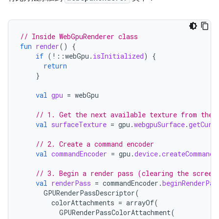
// Inside WebGpuRenderer class
fun
render
()
{
if
(
!::
webGpu
.
isInitialized
)
{
return
}
val
gpu
=
webGpu
// 1. Get the next available texture from the 
val
surfaceTexture
=
gpu
.
webgpuSurface
.
getCurr
// 2. Create a command encoder
val
commandEncoder
=
gpu
.
device
.
createCommandE
// 3. Begin a render pass (clearing the screen
val
renderPass
=
commandEncoder
.
beginRenderPas
GPURenderPassDescriptor
(
colorAttachments
=
arrayOf
(
GPURenderPassColorAttachment
(