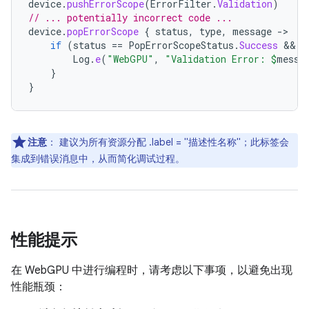
device
.
pushErrorScope
(
ErrorFilter
.
Validation
)
// ... potentially incorrect code ...
device
.
popErrorScope
{
status
,
type
,
message
-
if
(
status
==
PopErrorScopeStatus
.
Success
 && 
t
Log
.
e
(
"WebGPU"
,
"Validation Error: 
$
messa
}
}
注意
：
建议为所有资源分配 .label = "描述性名称"；此标签会
集成到错误消息中，从而简化调试过程。
性能提示
在 WebGPU 中进行编程时，请考虑以下事项，以避免出现
性能瓶颈：