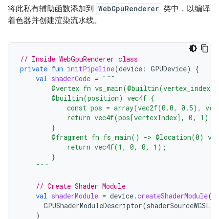
将此私有辅助函数添加到
WebGpuRenderer
类中，以编译
着色器并创建渲染流水线。
// Inside WebGpuRenderer class
private
fun
initPipeline
(
device
:
GPUDevice
)
{
val
shaderCode
=
"""
        @vertex fn vs_main(@builtin(vertex_index) 
        @builtin(position) vec4f {
            const pos = array(vec2f(0.0, 0.5), vec
            return vec4f(pos[vertexIndex], 0, 1);
        }
        @fragment fn fs_main() -> @location(0) ve
            return vec4f(1, 0, 0, 1);
        }
    """
// Create Shader Module
val
shaderModule
=
device
.
createShaderModule
(
GPUShaderModuleDescriptor
(
shaderSourceWGSL
=
)