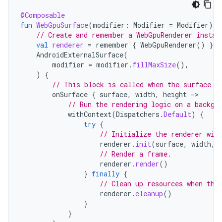
@Composable
fun
WebGpuSurface
(
modifier
:
Modifier
=
Modifier
)
{
// Create and remember a WebGpuRenderer instan
val
renderer
=
remember
{
WebGpuRenderer
()
}
AndroidExternalSurface
(
modifier
=
modifier
.
fillMaxSize
(),
)
{
// This block is called when the surface i
onSurface
{
surface
,
width
,
height
-
// Run the rendering logic on a backgr
withContext
(
Dispatchers
.
Default
)
{
try
{
// Initialize the renderer wit
renderer
.
init
(
surface
,
width
,
// Render a frame.
renderer
.
render
()
}
finally
{
// Clean up resources when the
renderer
.
cleanup
()
}
}