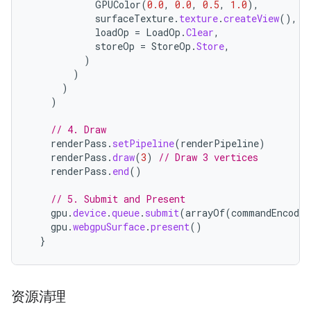
GPUColor
(
0.0
,
0.0
,
0.5
,
1.0
),
surfaceTexture
.
texture
.
createView
(),
loadOp
=
LoadOp
.
Clear
,
storeOp
=
StoreOp
.
Store
,
)
)
)
)
// 4. Draw
renderPass
.
setPipeline
(
renderPipeline
)
renderPass
.
draw
(
3
)
// Draw 3 vertices
renderPass
.
end
()
// 5. Submit and Present
gpu
.
device
.
queue
.
submit
(
arrayOf
(
commandEncoder
gpu
.
webgpuSurface
.
present
()
}
资源清理