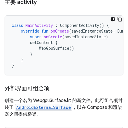
主要 activity
class
MainActivity
:
ComponentActivity
()
{
override
fun
onCreate
(
savedInstanceState
:
Bund
super
.
onCreate
(
savedInstanceState
)
setContent
{
WebGpuSurface
()
}
}
}
外部界面可组合项
创建一个名为 WebgpuSurface.kt 的新文件。此可组合项封
装了
AndroidExternalSurface
，以在 Compose 和渲染
器之间提供桥梁。