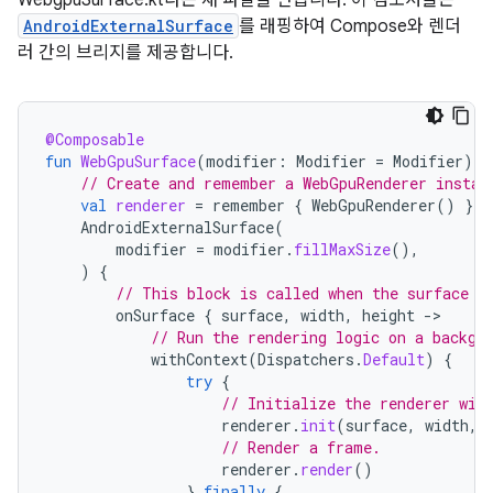
WebgpuSurface.kt라는 새 파일을 만듭니다. 이 컴포저블은
AndroidExternalSurface
를 래핑하여 Compose와 렌더
러 간의 브리지를 제공합니다.
@Composable
fun
WebGpuSurface
(
modifier
:
Modifier
=
Modifier
)
{
// Create and remember a WebGpuRenderer instan
val
renderer
=
remember
{
WebGpuRenderer
()
}
AndroidExternalSurface
(
modifier
=
modifier
.
fillMaxSize
(),
)
{
// This block is called when the surface i
onSurface
{
surface
,
width
,
height
-
// Run the rendering logic on a backgr
withContext
(
Dispatchers
.
Default
)
{
try
{
// Initialize the renderer wit
renderer
.
init
(
surface
,
width
,
// Render a frame.
renderer
.
render
()
}
finally
{