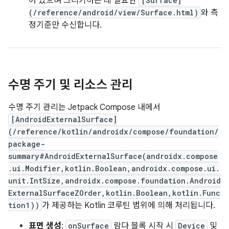
어 있으며 그리기하는 데 필요한
[Surface]
(/reference/android/view/Surface.html)
와 측
정기준만 수신합니다.
수명 주기 및 리소스 관리
수명 주기 관리는 Jetpack Compose 내에서
[AndroidExternalSurface]
(/reference/kotlin/androidx/compose/foundation/
package-
summary#AndroidExternalSurface(androidx.compose
.ui.Modifier,kotlin.Boolean,androidx.compose.ui.
unit.IntSize,androidx.compose.foundation.Android
ExternalSurfaceZOrder,kotlin.Boolean,kotlin.Func
tion1))
가 제공하는 Kotlin 코루틴 범위에 의해 처리됩니다.
표면 생성
:
onSurface
람다 블록 시작 시
Device
및