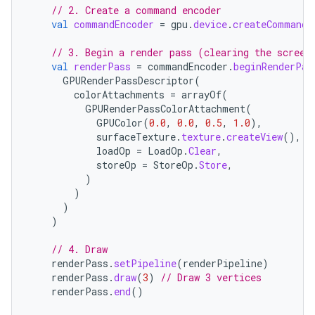
// 2. Create a command encoder
val
commandEncoder
=
gpu
.
device
.
createCommandE
// 3. Begin a render pass (clearing the screen
val
renderPass
=
commandEncoder
.
beginRenderPas
GPURenderPassDescriptor
(
colorAttachments
=
arrayOf
(
GPURenderPassColorAttachment
(
GPUColor
(
0.0
,
0.0
,
0.5
,
1.0
),
surfaceTexture
.
texture
.
createView
(),
loadOp
=
LoadOp
.
Clear
,
storeOp
=
StoreOp
.
Store
,
)
)
)
)
// 4. Draw
renderPass
.
setPipeline
(
renderPipeline
)
renderPass
.
draw
(
3
)
// Draw 3 vertices
renderPass
.
end
()