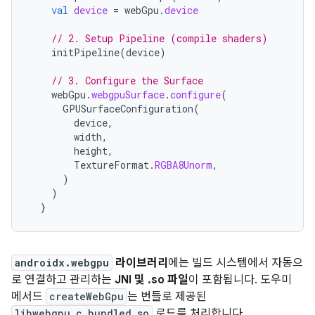
val
device
=
webGpu
.
device
// 2. Setup Pipeline (compile shaders)
initPipeline
(
device
)
// 3. Configure the Surface
webGpu
.
webgpuSurface
.
configure
(
GPUSurfaceConfiguration
(
device
,
width
,
height
,
TextureFormat
.
RGBA8Unorm
,
)
)
}
androidx.webgpu
라이브러리
에는 빌드 시스템에서 자동으
로 연결하고 관리하는
JNI 및 .so 파일
이 포함됩니다. 도우미
메서드
createWebGpu
는 번들로 제공된
libwebgpu_c_bundled.so
로드를 처리합니다.