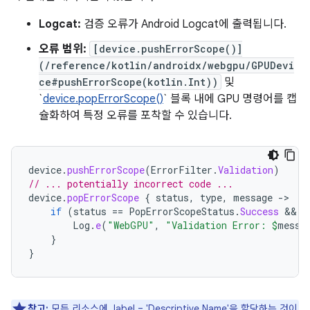
Logcat:
검증 오류가 Android Logcat에 출력됩니다.
오류 범위:
[device.pushErrorScope()]
(/reference/kotlin/androidx/webgpu/GPUDevi
ce#pushErrorScope(kotlin.Int))
및
`
device.popErrorScope()
` 블록 내에 GPU 명령어를 캡
슐화하여 특정 오류를 포착할 수 있습니다.
device
.
pushErrorScope
(
ErrorFilter
.
Validation
)
// ... potentially incorrect code ...
device
.
popErrorScope
{
status
,
type
,
message
-
if
(
status
==
PopErrorScopeStatus
.
Success
 && 
t
Log
.
e
(
"WebGPU"
,
"Validation Error: 
$
messa
}
}
참고:
모든 리소스에 .label = 'Descriptive Name'을 할당하는 것이