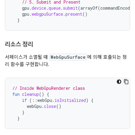
// 5. Submit and Present
gpu
.
device
.
queue
.
submit
(
arrayOf
(
commandEncoder
gpu
.
webgpuSurface
.
present
()
}
리소스 정리
서페이스가 소멸될 때
WebGpuSurface
에 의해 호출되는 정
리 함수를 구현합니다.
// Inside WebGpuRenderer class
fun
cleanup
()
{
if
(
::
webGpu
.
isInitialized
)
{
webGpu
.
close
()
}
}