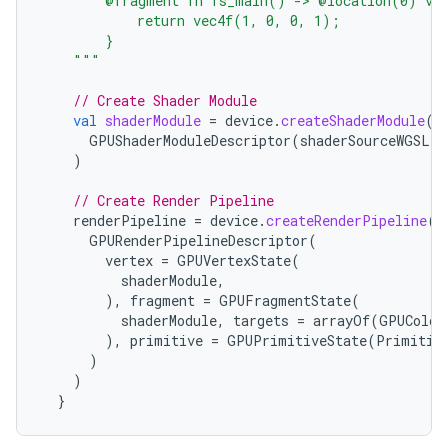
        @fragment fn fs_main() -> @location(0) ve
            return vec4f(1, 0, 0, 1);
        }
    """
// Create Shader Module
val
shaderModule
=
device
.
createShaderModule
(
GPUShaderModuleDescriptor
(
shaderSourceWGSL
=
)
// Create Render Pipeline
renderPipeline
=
device
.
createRenderPipeline
(
GPURenderPipelineDescriptor
(
vertex
=
GPUVertexState
(
shaderModule
,
),
fragment
=
GPUFragmentState
(
shaderModule
,
targets
=
arrayOf
(
GPUColor
),
primitive
=
GPUPrimitiveState
(
Primitiv
)
)
}