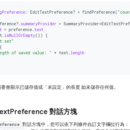
gPreference
:
EditTextPreference? 
=
findPreference
(
"coun
ference
?.
summaryProvider
=
SummaryProvider<EditTextPref
t
=
preference
.
text
t
.
isNullOrEmpty
())
{
t set"
{
ngth of saved value: "
+
text
.
length
要會顯示已儲存值或「未設定」的長度 如未儲存任何值。
ext
Preference 對話方塊
eference
對話方塊中，您可以依下列條件自訂文字欄位行為：