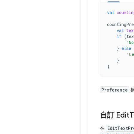
val
countin
countingPre
val
tex
if
(
tex
"No
}
else
"Le
}
}
Preference
摘
自訂 Edit
T
在
EditTextPr