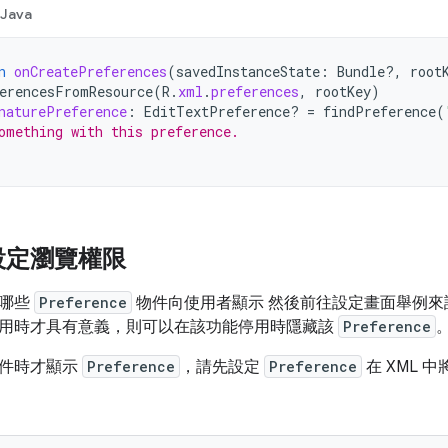
Java
n
onCreatePreferences
(
savedInstanceState
:
Bundle?,
root
erencesFromResource
(
R
.
xml
.
preferences
,
rootKey
)
naturePreference
:
EditTextPreference? 
=
findPreference
(
omething with this preference.
設定瀏覽權限
讓哪些
Preference
物件向使用者顯示 然後前往設定畫面舉例
用時才具有意義，則可以在該功能停用時隱藏該
Preference
條件時才顯示
Preference
，請先設定
Preference
在 XML 