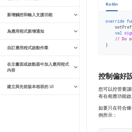
Kotlin
新增觸控和輸入支援功能
override
fu
setPref
為應用程式新增通知
val
sig
// Do s
}
自訂應用程式啟動作業
在主畫面或啟動器中加入應用程式
內容
控制偏好
建立與先前版本相容的 UI
您可以控管要
有在相應功能啟
如要只在符合
例所示：