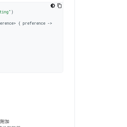
ting"
)
erence>
{
preference
->
 附加