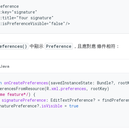
:title="Your
:isPreferenceVisible="false"/>
eferences()
中顯示
Preference
，且應對應 條件相符：
Java
n
onCreatePreferences
(
savedInstanceState
:
Bundle?,
root
erencesFromResource
(
R
.
xml
.
preferences
,
rootKey
)
me feature*/
)
{
signaturePreference
:
EditTextPreference? 
=
findPrefere
naturePreference
?.
isVisible
=
true