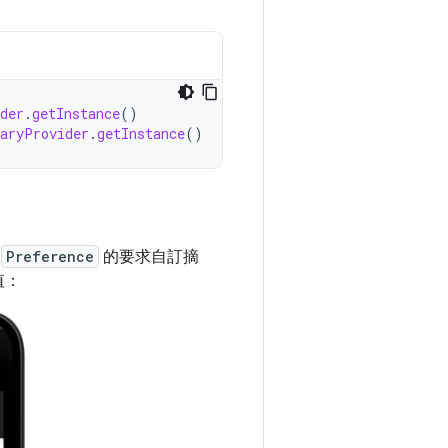
der
.
getInstance
()
aryProvider
.
getInstance
()
據
Preference
的要求自訂摘
值：