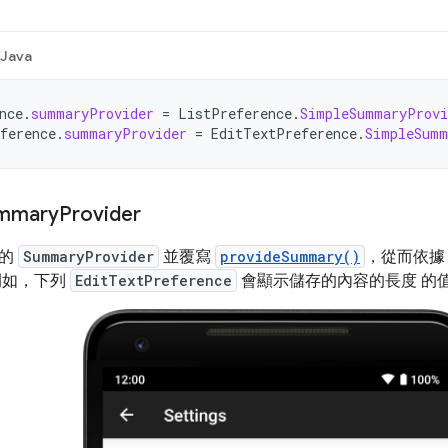
Java
nce
.
summaryProvider
=
ListPreference
.
SimpleSummaryProvi
ference
.
summaryProvider
=
EditTextPreference
.
SimpleSumm
mmary
Provider
己的
SummaryProvider
並覆寫
provideSummary()
，從而依
例如，下列
EditTextPreference
會顯示儲存的內容的長度 的