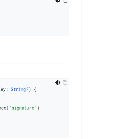
Key
:
String?
)
{
nce
(
"signature"
)