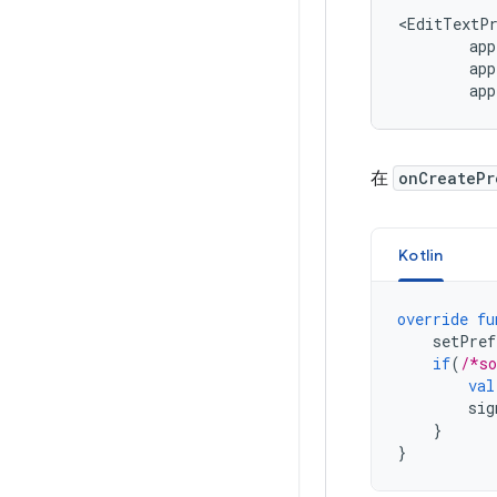
app
app
在
onCreatePr
Kotlin
override
fu
setPref
if
(
/*so
val
sig
}
}