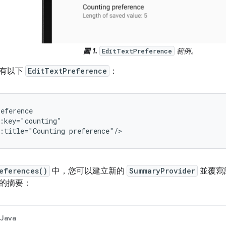
圖 1.
範例。
EditTextPreference
設有以下
EditTextPreference
：
:title="Counting
preference"/>
eferences()
中，您可以建立新的
SummaryProvider
並覆寫
的摘要：
Java