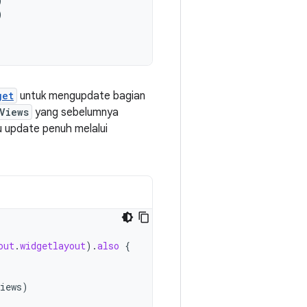
)
)
get
untuk mengupdate bagian
Views
yang sebelumnya
u update penuh melalui
out
.
widgetlayout
).
also
{
iews
)