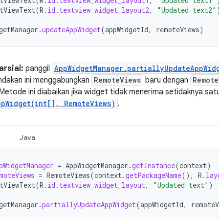
tViewText
(
R
.
id
.
textview_widget_layout1
,
"Updated text1"
tViewText
(
R
.
id
.
textview_widget_layout2
,
"Updated text2"
getManager
.
updateAppWidget
(
appWidgetId
,
remoteViews
)
rsial:
panggil
AppWidgetManager.partiallyUpdateAppWid
indakan ini menggabungkan
RemoteViews
baru dengan
Remote
 Metode ini diabaikan jika widget tidak menerima setidaknya sat
ppWidget(int[], RemoteViews)
.
Java
pWidgetManager
=
AppWidgetManager
.
getInstance
(
context
)
moteViews
=
RemoteViews
(
context
.
getPackageName
(),
R
.
lay
tViewText
(
R
.
id
.
textview_widget_layout
,
"Updated text"
)
getManager
.
partiallyUpdateAppWidget
(
appWidgetId
,
remoteV