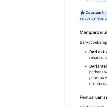
Catatan:
Men
serupa berlaku. 
Memperbarui 
Berikut beberap
Dari akti
respons t
Dari inte
perbarui w
prioritas 
memilih
si
Pembaruan se