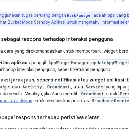
ggunakan tugas berulang dengan
adalah opsi yang b
WorkManager
Lihat
Bucket Mode Standby Aplikasi
untuk mengetahui informasi sele
sebagai respons terhadap interaksi pengguna
a cara yang direkomendasikan untuk memperbarui widget berda
vitas aplikasi:
panggil
AppWidgetManager.updateAppWidge
erhadap interaksi pengguna, seperti ketukan pengguna.
raksi jarak jauh, seperti notifikasi atau widget aplikasi:
b
idget dari
Activity
,
Broadcast
, atau
Service
yang dipang
Anda sendiri. Misalnya, jika Anda memilih
Broadcast
untuk
Pen
aran latar depan
untuk memberikan prioritas
BroadcastRecei
bagai respons terhadap peristiwa siaran