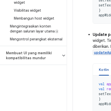
setTex
widget
setTex
}
Visibilitas widget
appWid
Membangun host widget
Mengintegrasikan konten
dengan saluran layar utama ⍈
Update pa
Mengontrol perangkat eksternal
widget. T
diberikan.
updateA
Membuat UI yang memiliki
kompatibilitas mundur
Kotlin
val
ap
val
re
setTex
}
appWid