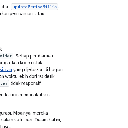
tribut
updatePeriodMillis
.
arkan pembaruan, atau
k
vider
. Setiap pembaruan
empatkan kode untuk
siaran
yang dijelaskan di bagian
n waktu lebih dari 10 detik
iver
tidak responsif.
 Anda ingin menonaktifkan
urasi. Misalnya, mereka
alam satu hari. Dalam hal ini,
tinya.