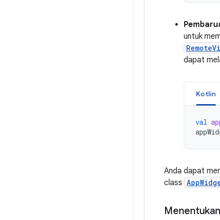
Pembarua
untuk memb
RemoteV
dapat mel
Kotlin
val
ap
appWid
Anda dapat mema
class
AppWidg
Menentukan 