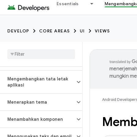
Essentials
Mengembangkan
DEVELOP
CORE AREAS
UI
VIEWS
menerjemahk
mungkin me
Mengembangkan tata letak
aplikasi
Android Developer
Menerapkan tema
Membu
Menambahkan komponen
Menggunakan teks dan emoji