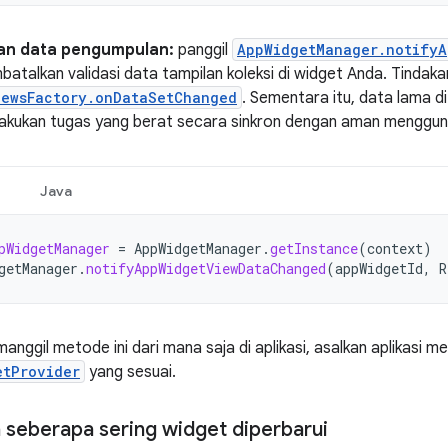
n data pengumpulan:
panggil
AppWidgetManager.notifyA
atalkan validasi data tampilan koleksi di widget Anda. Tindaka
iewsFactory.onDataSetChanged
. Sementara itu, data lama d
akukan tugas yang berat secara sinkron dengan aman menggun
Java
pWidgetManager
=
AppWidgetManager
.
getInstance
(
context
)
getManager
.
notifyAppWidgetViewDataChanged
(
appWidgetId
,
R
nggil metode ini dari mana saja di aplikasi, asalkan aplikasi m
etProvider
yang sesuai.
seberapa sering widget diperbarui