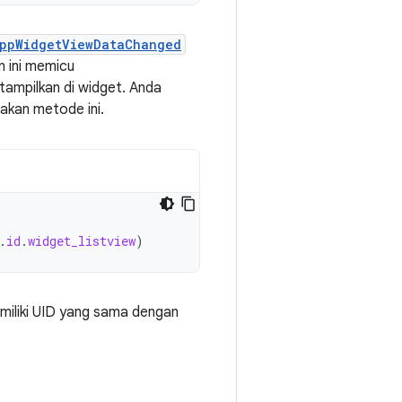
ppWidgetViewDataChanged
n ini memicu
itampilkan di widget. Anda
akan metode ini.
.
id
.
widget_listview
)
emiliki UID yang sama dengan