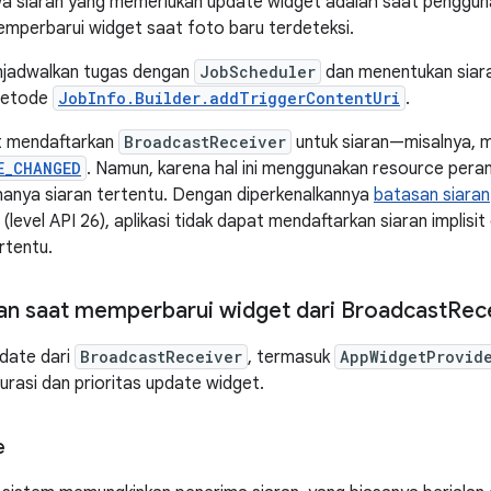
wa siaran yang memerlukan update widget adalah saat penggun
 memperbarui widget saat foto baru terdeteksi.
jadwalkan tugas dengan
JobScheduler
dan menentukan siar
metode
JobInfo.Builder.addTriggerContentUri
.
t mendaftarkan
BroadcastReceiver
untuk siaran—misalnya,
E_CHANGED
. Namun, karena hal ini menggunakan resource pera
anya siaran tertentu. Dengan diperkenalkannya
batasan siaran
(level API 26), aplikasi tidak dapat mendaftarkan siaran implis
rtentu.
n saat memperbarui widget dari Broadcast
Rec
pdate dari
BroadcastReceiver
, termasuk
AppWidgetProvid
durasi dan prioritas update widget.
e