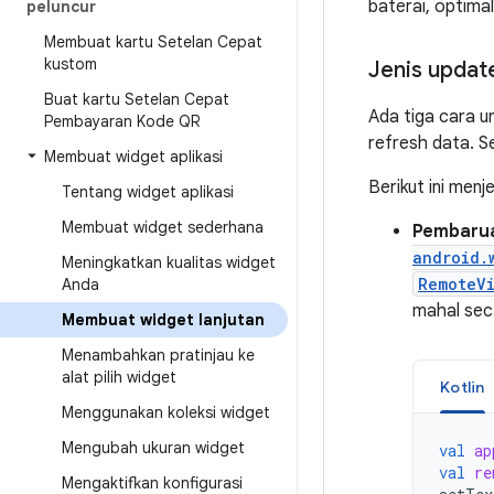
baterai, optimal
peluncur
Membuat kartu Setelan Cepat
kustom
Jenis updat
Buat kartu Setelan Cepat
Ada tiga cara u
Pembayaran Kode QR
refresh data. S
Membuat widget aplikasi
Berikut ini menj
Tentang widget aplikasi
Membuat widget sederhana
Pembaru
android.
Meningkatkan kualitas widget
RemoteV
Anda
mahal sec
Membuat widget lanjutan
Menambahkan pratinjau ke
alat pilih widget
Kotlin
Menggunakan koleksi widget
Mengubah ukuran widget
val
ap
val
re
Mengaktifkan konfigurasi