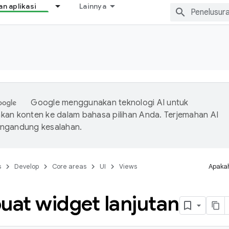
 aplikasi
Lainnya
Google menggunakan teknologi AI untuk
an konten ke dalam bahasa pilihan Anda. Terjemahan AI
ngandung kesalahan.
s
Develop
Core areas
UI
Views
Apakah
at widget lanjutan