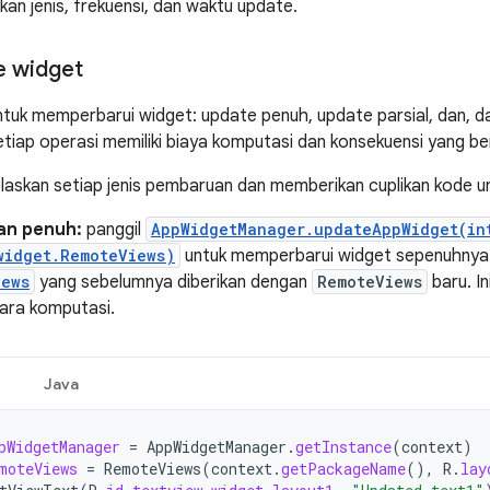
kan jenis, frekuensi, dan waktu update.
e widget
ntuk memperbarui widget: update penuh, update parsial, dan, da
etiap operasi memiliki biaya komputasi dan konsekuensi yang b
elaskan setiap jenis pembaruan dan memberikan cuplikan kode un
an penuh:
panggil
AppWidgetManager.updateAppWidget(in
widget.RemoteViews)
untuk memperbarui widget sepenuhnya. 
iews
yang sebelumnya diberikan dengan
RemoteViews
baru. I
ara komputasi.
Java
pWidgetManager
=
AppWidgetManager
.
getInstance
(
context
)
moteViews
=
RemoteViews
(
context
.
getPackageName
(),
R
.
lay