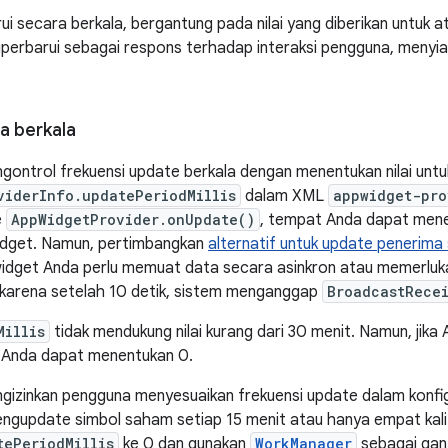
ui secara berkala, bergantung pada nilai yang diberikan untuk a
perbarui sebagai respons terhadap interaksi pengguna, menyi
a berkala
ontrol frekuensi update berkala dengan menentukan nilai untu
viderInfo.updatePeriodMillis
dalam XML
appwidget-pro
e
AppWidgetProvider.onUpdate()
, tempat Anda dapat men
dget. Namun, pertimbangkan
alternatif untuk update penerima 
 widget Anda perlu memuat data secara asinkron atau memerluka
 karena setelah 10 detik, sistem menganggap
BroadcastRece
Millis
tidak mendukung nilai kurang dari 30 menit. Namun, jika
, Anda dapat menentukan 0.
izinkan pengguna menyesuaikan frekuensi update dalam konfig
engupdate simbol saham setiap 15 menit atau hanya empat kali d
tePeriodMillis
ke 0 dan gunakan
WorkManager
sebagai gan