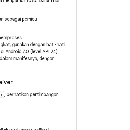
a mengambil foto. Dalam hal
an sebagai pemicu
 memproses
ngkat, gunakan dengan hati-hati
di Android 7.0 (level API 24)
it dalam manifesnya, dengan
eiver
er
, perhatikan pertimbangan