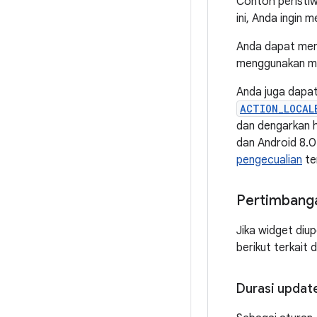
Contoh peristi
ini, Anda ingin
Anda dapat men
menggunakan 
Anda juga dapa
ACTION_LOCAL
dan dengarkan h
dan Android 8.0 
pengecualian
te
Pertimbanga
Jika widget diu
berikut terkait 
Durasi updat