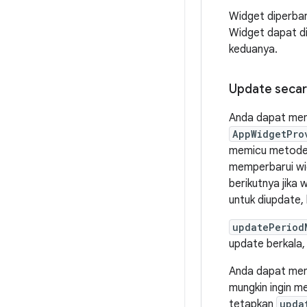
Widget diperbar
Widget dapat di
keduanya.
Update secar
Anda dapat meng
AppWidgetPro
memicu metod
memperbarui wi
berikutnya jika
untuk diupdate,
updatePeriod
update berkala
Anda dapat meng
mungkin ingin m
tetapkan
upda