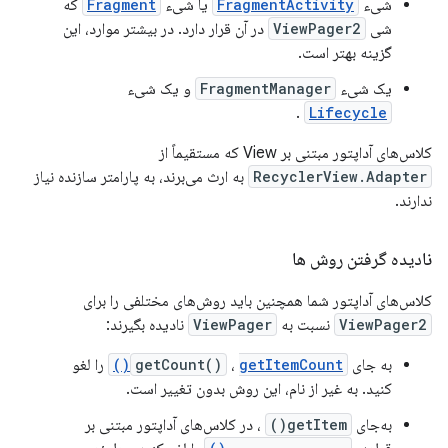
شیء
FragmentActivity
یا شیء
Fragment
که
شی
ViewPager2
در آن قرار دارد. در بیشتر موارد، این
گزینه بهتر است.
یک شیء
FragmentManager
و یک شیء
.
Lifecycle
کلاس‌های آداپتور مبتنی بر View که مستقیماً از
RecyclerView.Adapter
به ارث می‌برند، به پارامتر سازنده نیاز
ندارند.
نادیده گرفتن روش ها
کلاس‌های آداپتور شما همچنین باید روش‌های مختلفی را برای
ViewPager2
نسبت به
ViewPager
نادیده بگیرند:
به جای
getItemCount()
،
getCount()
را لغو
کنید. به غیر از نام، این روش بدون تغییر است.
به‌جای
getItem()
، در کلاس‌های آداپتور مبتنی بر