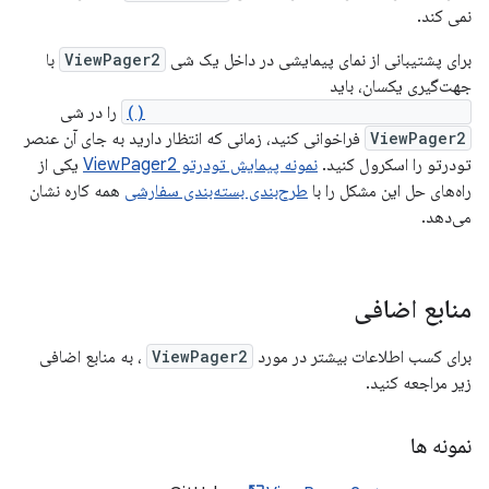
نمی کند.
برای پشتیبانی از نمای پیمایشی در داخل یک شی
ViewPager2
با
جهت‌گیری یکسان، باید
requestDisallowInterceptTouchEvent()
را در شی
ViewPager2
فراخوانی کنید، زمانی که انتظار دارید به جای آن عنصر
تودرتو را اسکرول کنید.
نمونه پیمایش تودرتو ViewPager2
یکی از
راه‌های حل این مشکل را با
طرح‌بندی بسته‌بندی سفارشی
همه کاره نشان
می‌دهد.
منابع اضافی
برای کسب اطلاعات بیشتر در مورد
ViewPager2
، به منابع اضافی
زیر مراجعه کنید.
نمونه ها