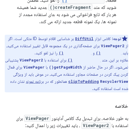
قطعه،
createFragment()
را لغو کنید. مطمئن
شوید که متد
createFragment()
جدید شما همیشه
هر بار که تابع فراخوانی می شود به جای استفاده مجدد از
نمونه ها، یک نمونه قطعه جدید ارائه می کند.
توجه:
کلاس ابزار
بر شناسایی اقلام توسط ID متکی است. اگر
DiffUtil
از
برای صفحه‌گذاری در یک مجموعه قابل تغییر استفاده می‌کنید،
ViewPager2
باید
و
را نیز لغو کنید.
containsItem()
getItemId()
علاوه بر این، متد
برای استفاده با
پشتیبانی
ViewPager2
getPageWidth()
نمی‌شود. اگر در حال حاضر از
با
برای فعال
ViewPager
getPageWidth()
کردن پیک کردن در صفحات مجاور استفاده می‌کنید، در عوض باید از ویژگی
همانطور که در
برنامه نمونه
نشان داده
clipToPadding
RecyclerView
شده است استفاده کنید.
خلاصه
به طور خلاصه، برای تبدیل یک کلاس آداپتور
ViewPager
برای
استفاده با
ViewPager2
، باید تغییرات زیر را اعمال کنید: