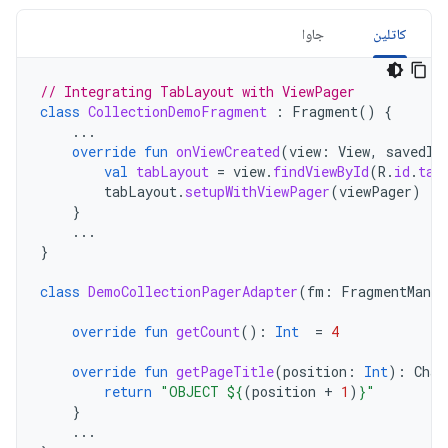
کاتلین
جاوا
// Integrating TabLayout with ViewPager
class
CollectionDemoFragment
:
Fragment
()
{
...
override
fun
onViewCreated
(
view
:
View
,
savedIn
val
tabLayout
=
view
.
findViewById
(
R
.
id
.
tab
tabLayout
.
setupWithViewPager
(
viewPager
)
}
...
}
class
DemoCollectionPagerAdapter
(
fm
:
FragmentManag
override
fun
getCount
():
Int
=
4
override
fun
getPageTitle
(
position
:
Int
):
Char
return
"OBJECT 
${
(
position
+
1
)
}
"
}
...