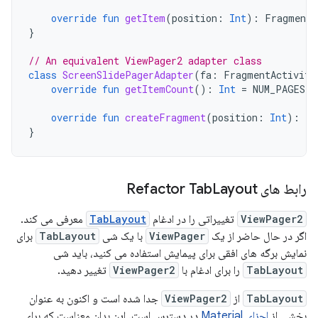
override
fun
getItem
(
position
:
Int
):
Fragment
}
// An equivalent ViewPager2 adapter class
class
ScreenSlidePagerAdapter
(
fa
:
FragmentActivity
override
fun
getItemCount
():
Int
=
NUM_PAGES
override
fun
createFragment
(
position
:
Int
):
Fr
}
رابط های Refactor Tab
Layout
ViewPager2
تغییراتی را در ادغام
TabLayout
معرفی می کند.
اگر در حال حاضر از یک
ViewPager
با یک شی
TabLayout
برای
نمایش برگه های افقی برای پیمایش استفاده می کنید، باید شی
TabLayout
را برای ادغام با
ViewPager2
تغییر دهید.
TabLayout
از
ViewPager2
جدا شده است و اکنون به عنوان
بخشی از
اجزای Material
در دسترس است. این بدان معناست که برای