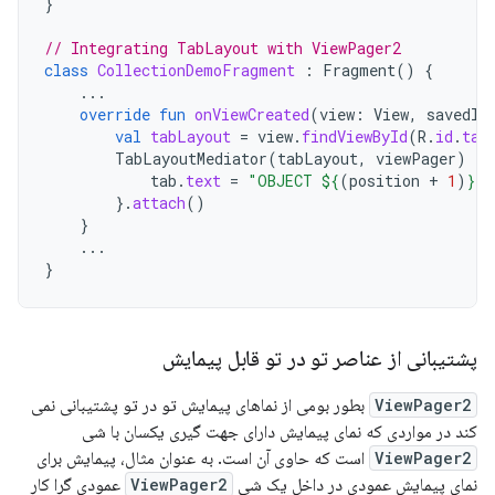
}
// Integrating TabLayout with ViewPager2
class
CollectionDemoFragment
:
Fragment
()
{
...
override
fun
onViewCreated
(
view
:
View
,
savedIn
val
tabLayout
=
view
.
findViewById
(
R
.
id
.
tab
TabLayoutMediator
(
tabLayout
,
viewPager
)
{
tab
.
text
=
"OBJECT 
${
(
position
+
1
)
}
"
}.
attach
()
}
...
}
پشتیبانی از عناصر تو در تو قابل پیمایش
ViewPager2
بطور بومی از نماهای پیمایش تو در تو پشتیبانی نمی
کند در مواردی که نمای پیمایش دارای جهت گیری یکسان با شی
ViewPager2
است که حاوی آن است. به عنوان مثال، پیمایش برای
نمای پیمایش عمودی در داخل یک شی
ViewPager2
عمودی گرا کار