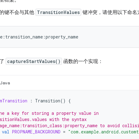
至框架。
的键不会与其他
TransitionValues
键冲突，请使用以下命名
me:transition_name:property_name
示了
captureStartValues()
函数的一个实现：
Java
mTransition
:
Transition
()
{
ne a key for storing a property value in
sitionValues.values with the syntax
age_name:transition_class:property_name to avoid collis
val
PROPNAME_BACKGROUND
=
"com.example.android.customt