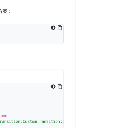
方案：
ions
ransition:CustomTransition:background"