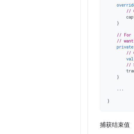
overrid
// 
cap
}
// For 
// want
private
// 
val
// 
tra
}
...
}
捕获结束值