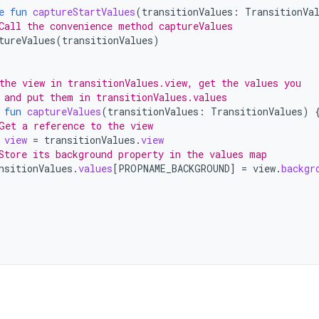
e
fun
captureStartValues
(
transitionValues
:
TransitionVa
Call the convenience method captureValues
tureValues
(
transitionValues
)
the view in transitionValues.view, get the values you
 and put them in transitionValues.values
fun
captureValues
(
transitionValues
:
TransitionValues
)
Get a reference to the view
view
=
transitionValues
.
view
Store its background property in the values map
nsitionValues
.
values
[
PROPNAME_BACKGROUND
]
=
view
.
backgr