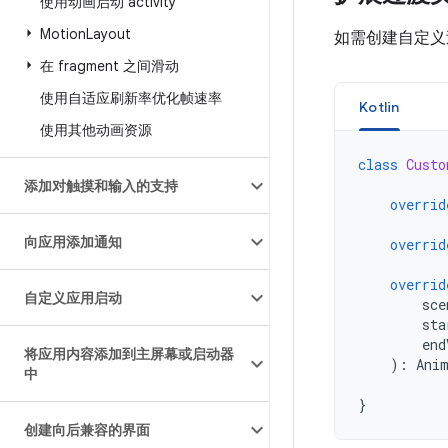
使用动画启动 activity
Motion
Layout
如需创建自定义
在 fragment 之间滑动
使用自适应刷新率优化帧速率
Kotlin
使用其他动画资源
class
Custo
添加对触摸和输入的支持
overrid
向应用添加通知
overrid
overrid
自定义应用启动
sce
sta
end
将应用内容添加到主屏幕或启动器
):
Ani
中
}
创建向后兼容的界面