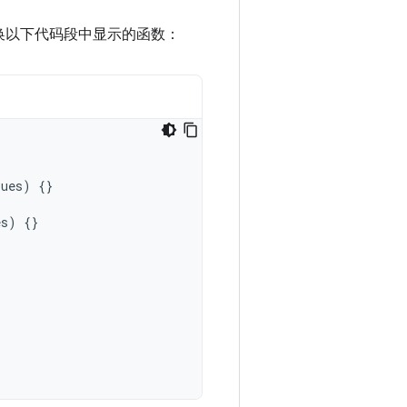
换以下代码段中显示的函数：
lues
)
{}
es
)
{}