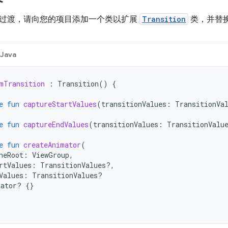
过渡，请向您的项目添加一个类以扩展
Transition
类，并替
Java
mTransition
:
Transition
()
{
e
fun
captureStartValues
(
transitionValues
:
TransitionVa
e
fun
captureEndValues
(
transitionValues
:
TransitionValu
e
fun
createAnimator
(
neRoot
:
ViewGroup
,
rtValues
:
TransitionValues?,
Values
:
TransitionValues?
mator? 
{}