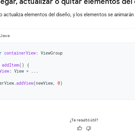
egar
,
actualizar o quitar elementos del
 o actualiza elementos del diseño, y los elementos se animar
Java
r
containerView
:
ViewGroup
addItem
()
{
View
:
View
=
...
erView
.
addView
(
newView
,
0
)
¿Te resultó útil?