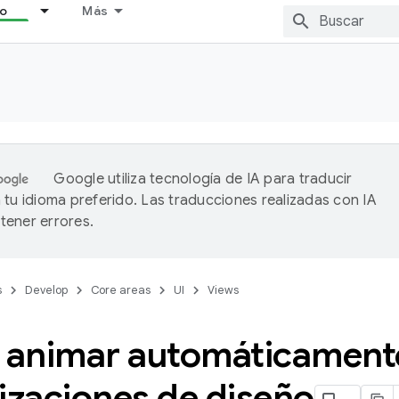
lo
Más
Google utiliza tecnología de IA para traducir
 tu idioma preferido. Las traducciones realizadas con IA
ener errores.
s
Develop
Core areas
UI
Views
animar automáticamente
izaciones de diseño