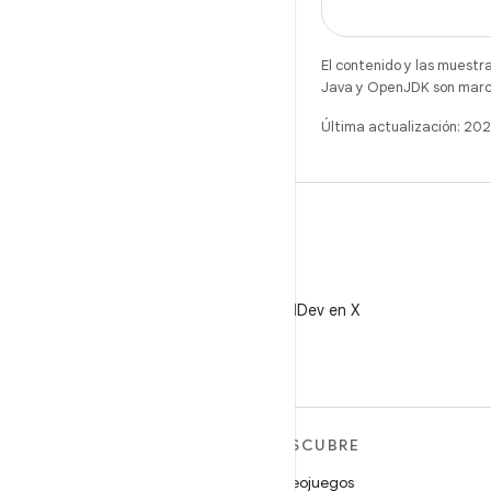
El contenido y las muestr
Java y OpenJDK son marca
Última actualización: 2
X
Sigue a @AndroidDev en X
MÁS ANDROID
DESCUBRE
Android
Videojuegos