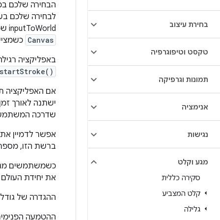
הבחירה שלכם במע
לבחירה שלכם בע
בחירת עיצוב
inputToWorld שמעבירים אל
Canvas
כשמצייר
טקסט וטיפוגרפיה
באפליקציה רגיל
startStroke()
תמונות וגרפיקה
אם האפליקציה תו
ישתנה לאורך זמן
אנימציה
שדרכה המשתמש ר
אפשר לדמיין את 
נגישות
ברשת הזו, מספר 
מגע וקלט
כשמשתמשים מגדיל
את יחידת העולם ו
סקירה כללית
קלט המצביע
ההגדרה של גודל ה
גלילה
ההטמעה הפנימית 