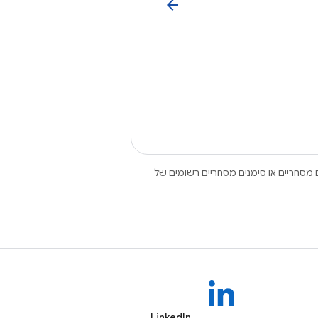
arrow_back
Open הם סימנים מסחריים או סימנים מסחריים רשומים של
LinkedIn