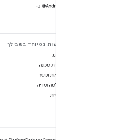
למעקב אחר ‎@AndroidDev ב-
X
מידע נוסף על ANDROID
הצעות במיוחד בשבילך
Android
גיימינג
Android for Enterprise
למידת מכונה
אבטחה
בריאות וכושר
מקור
מצלמה ומדיה
חדשות
פרטיות
בלוג
5G
פודקאסטים