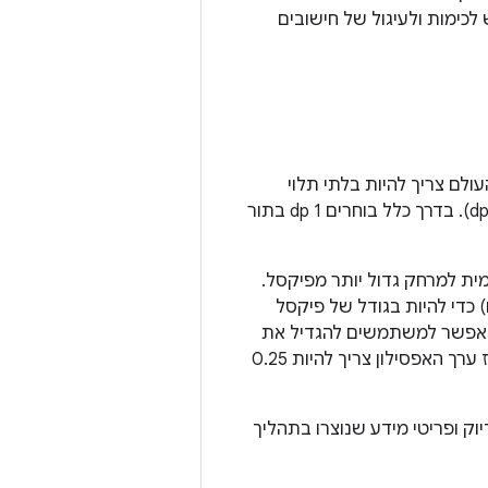
כימות ולעיגול של חישובים
עולם צריך להיות בלתי תלוי
בצפיפות. היחידה הקלאסית לתרחישים כאלה היא פיקסלים שאינם תלויים בדחיסות (dp). בדרך כלל בוחרים 1 dp בתור
ית למרחק גדול יותר מפיקסל.
ילון צריך להיות לכל היותר 1/4 (0.25 יחידות עולם) כדי להיות בגודל של פיקסל
יכול להיות 4px. עם זאת, אם רוצים לאפשר למשתמשים להגדיל את
התוכן עד פי 10, ועדיין לשמור על עיגול שקשור לאפסילון של פיקסל אחד או פחות, אז ערך האפסילון צריך להיות 0.25
חילו לראות חוסר דיוק ופריטי מידע שנוצרו בתהליך