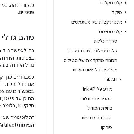
קלט מקלדת
כנקודה זהה. במי
פנימיים.
מיקוד
אינטראקציות של משתמשים
קלט סטיילוס
מהם גדלי י
סקירה כללית
כדי לאפשר ניוד ב
קלט סטיילוס בשדות טקסט
תכונות מתקדמות של סטיילוס
גודל היחידה בעול
אפליקציות לרישום הערות
כשבוחרים ערך קב
Ink API
מידע על Ink API
הוספת יחסי תלות
חלקי 10, כלומר 0.025 יחידות עולמיות.
בחירת המודול
הגדרת המברשות
הפיתוח (Artifact) בעיבוד של קו הציור בשלב הזה.
ציור קו