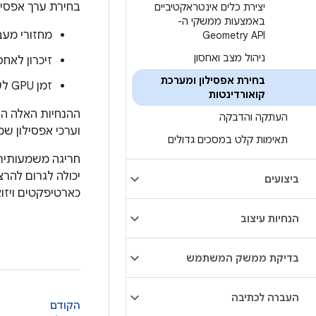
בחירת ערך אפסילו
יצירת כלים אינטראקטיביים
באמצעות ממשקי ה-
מחזורי מעב
Geometry API
ניהול מצב ואחסון
זיכרון לאחס
בחירת אפסילון ומערכת
זמן GPU לעיבוד הגיאומטריה
קואורדינטות
ההנחיות האלה הן
העתקה והדבקה
וערכי אפסילון ש
תאימות קלט במסכים גדולים
חריגה משמעותית 
יכולה לגרום להר
ביצועים
כארטיפקטים ויזוא
הנחיות עיצוב
בדיקת ממשק המשתמש
העברה לכתיבה
הקודם