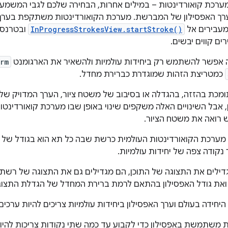
רכת קואורדינטות – במילים אחרות, הבחירה שלכם לגבי המשמעות
רך האפסילון של המברשת. מערכת הקואורדינטות משתקפת בערך
InProgressStrokesView.startStroke()
ובטרנספ
ים קווים יבשים.
ה אפשר להשתמש רק ביחידות עולמיות ולהשאיר את הארגומנט
rm
כמטריצת הזהות שמוגדרת כברירת מחדל.
מכת בהזזה, בהגדלה או בסיבוב של משטח ציור, הערך המדויק ש
, אבל השינויים האלה משקפים שינוי באופן שבו מערכת קואורדינטו
ואה את משטח הציור.
מערכת הקואורדינטות העולמית כרשת שבה כל תא הוא בגודל של יחי
נקודה צפה של יחידות עולמיות.
ים את התצוגה של התוכן, הם מגדילים גם את התצוגה של רשת יח
את גודל האפסילון בהתאם לרמת ברירת המחדל של הגדלת התצוגה (00%
יחידה בעולם וערך האפסילון ביחידות עולמיות צריכים להיות ערכים
משתמשת באפסילון כדי לקבוע עד כמה שתי נקודות צריכות להיות ק