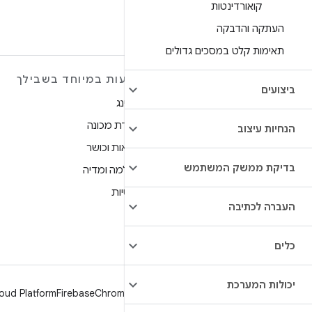
קואורדינטות
X
העתקה והדבקה
תאימות קלט במסכים גדולים
מידע נוסף על ANDROID
הצעות במיוחד בשבילך
ביצועים
Android
גיימינג
Android for Enterprise
למידת מכונה
הנחיות עיצוב
אבטחה
בריאות וכושר
בדיקת ממשק המשתמש
מקור
מצלמה ומדיה
חדשות
פרטיות
העברה לכתיבה
בלוג
5G
פודקאסטים
כלים
יכולות המערכת
oud Platform
Firebase
Chrome
Android