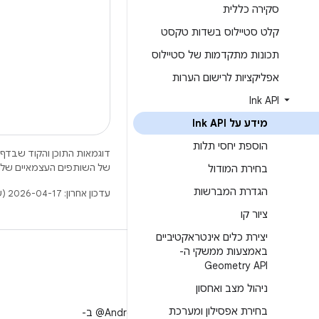
סקירה כללית
קלט סטיילוס בשדות טקסט
תכונות מתקדמות של סטיילוס
אפליקציות לרישום הערות
Ink API
מידע על Ink API
הוספת יחסי תלות
דוגמאות התוכן והקוד שבדף 
של השותפים העצמאיים שלה
בחירת המודול
הגדרת המברשות
עדכון אחרון: 2026-04-17 (שעון UTC).
ציור קו
יצירת כלים אינטראקטיביים
באמצעות ממשקי ה-
Geometry API
ניהול מצב ואחסון
X
בחירת אפסילון ומערכת
למעקב אחר ‎@AndroidDev ב-