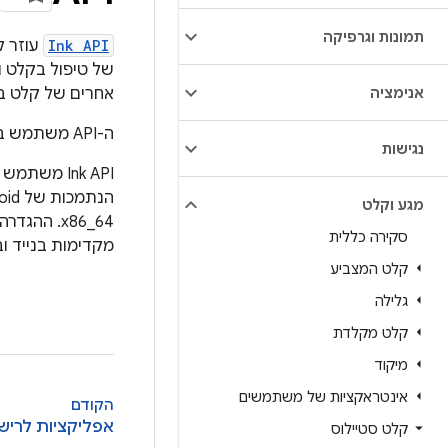
תמונות וגרפיקה
Ink API
של טיפול בקלט ו
אנימציה
אחרים של קלט ב
ה-API משתמש ב
נגישות
‫Ink API משתמש בספריית
מגע וקלט
x86_64. ה
סקירה כללית
מקדימות בנייד ובמסמכ
קלט המצביע
גלילה
קלט מקלדת
מיקוד
אינטראקציות של משתמשים
הקודם
אפליקציות לריש
קלט סטיילוס