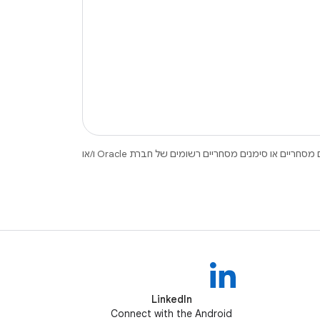
.‏ Java ו-OpenJDK הם סימנים מסחריים או סימנים מסחריים רשומים של חברת Oracle ו/או
LinkedIn
Connect with the Android