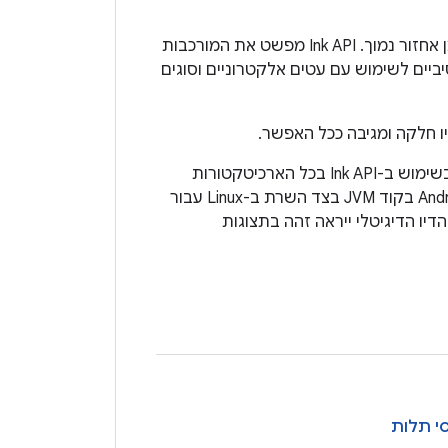
עוזר לכם להוסיף לאפליקציית Android שלכם ציור יפהפה בכתב יד עם זמן אחזור נמוך. Ink API מפשט את המורכבות
ביים לשימוש עם עטים אלקטרוניים וסוגים
יו חלקה ומגיבה ככל האפשר.
של Google כליבה של ההטמעה שלו. ‫Jetpack תומך בשימוש ב-Ink API בכל הארכיטקטורות
הנתמכות של Android. אפשר להשתמש במודולים של Ink API שלא ספציפיים ל-Android בקוד JVM בצד השרת ב-Linux עבור
הדיו הדיגיטלי ייראה זהה בתצוגות
י תלות