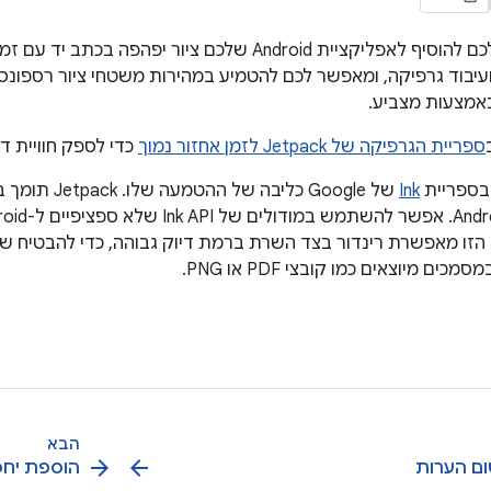
עיבוד גרפיקה, ומאפשר לכם להטמיע במהירות משטחי ציור רספונסי
אמצעות מצביע.
ספריית הגרפיקה של Jetpack לזמן אחזור נמוך
כדי לספק חוויית ד
Ink
הגדרה הזו מאפשרת רינדור בצד השרת ברמת דיוק גבוהה, כדי להבטיח ש
ים מיוצאים כמו קובצי PDF או PNG.
הבא
arrow_forward
arrow_back
ום הערות
הוספת יחס