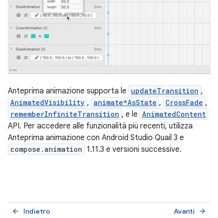
Anteprima animazione supporta le
updateTransition
,
AnimatedVisibility
,
animate*AsState
,
CrossFade
,
rememberInfiniteTransition
, e le
AnimatedContent
API. Per accedere alle funzionalità più recenti, utilizza
Anteprima animazione con Android Studio Quail 3 e
compose.animation
1.11.3 e versioni successive.
Indietro
Avanti
arrow_back
arrow_forward