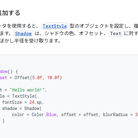
追加する
ータを使用すると、
TextStyle
型のオブジェクトを設定し、
ます。
Shadow
は、シャドウの色、オフセット、
Text
に対す
ぼかし半径を受け取ります。
e
dow
()
{
set
=
Offset
(
5.0f
,
10.0f
)
t
=
"Hello world!"
,
le
=
TextStyle
(
fontSize
=
24.
sp
,
shadow
=
Shadow
(
color
=
Color
.
Blue
,
offset
=
offset
,
blurRadius
=
3
)