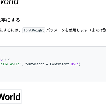
太字にする
にするには、
fontWeight
パラメータを使用します（または
e
t
()
{
Hello World"
,
fontWeight
=
FontWeight
.
Bold
)