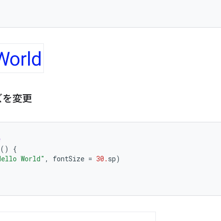
ズを変更
e
()
{
Hello World"
,
fontSize
=
30.
sp
)