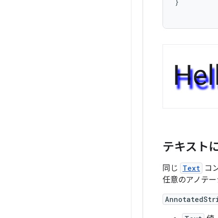
}
テキスト
同じ
Text
コ
任意のアノテー
AnnotatedStr