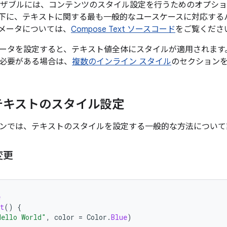
ザブルには、コンテンツのスタイル設定を行うためのオプショ
下に、テキストに関する最も一般的なユースケースに対応する
メータについては、
Compose Text ソースコード
をご覧くださ
ータを設定すると、テキスト値全体にスタイルが適用されます
必要がある場合は、
複数のインライン スタイル
のセクション
テキストのスタイル設定
ンでは、テキストのスタイルを設定する一般的な方法について
変更
e
t
()
{
Hello World"
,
color
=
Color
.
Blue
)