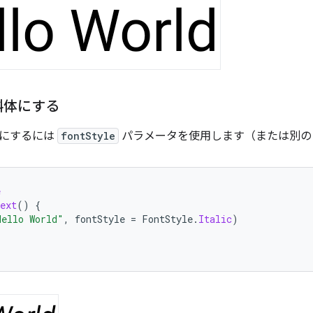
斜体にする
体にするには
fontStyle
パラメータを使用します（または別
e
ext
()
{
Hello World"
,
fontStyle
=
FontStyle
.
Italic
)