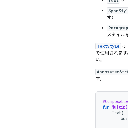
Text
値
SpanSty
す）
Paragra
スタイル
TextStyle
は
で使用されます
い。
AnnotatedStr
す。
@Composabl
fun
Multipl
Text
(
bui