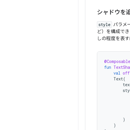
シャドウを
style
パラメ
ど）を構成でき
しの程度を表す
@Composabl
fun
TextSha
val
off
Text
(
tex
sty
)
)