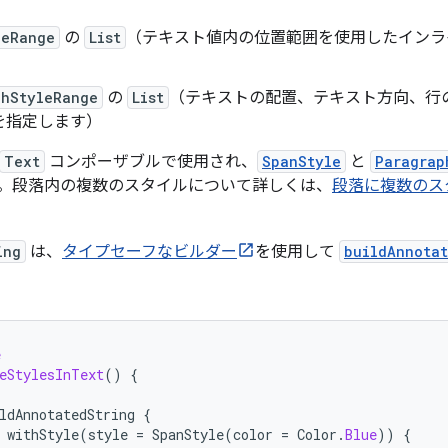
leRange
の
List
（テキスト値内の位置範囲を使用したインラ
phStyleRange
の
List
（テキストの配置、テキスト方向、行
を指定します）
Text
コンポーザブルで使用され、
SpanStyle
と
Paragrap
。段落内の複数のスタイルについて詳しくは、
段落に複数のス
ing
は、
タイプセーフなビルダー
を使用して
buildAnnotat
e
eStylesInText
()
{
ldAnnotatedString
{
withStyle
(
style
=
SpanStyle
(
color
=
Color
.
Blue
))
{