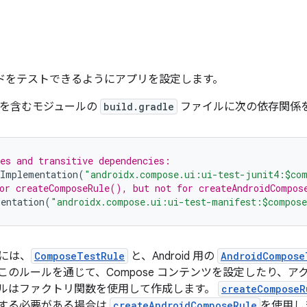
コードをテストできるようにアプリを設定します。
ストを含むモジュールの
build.gradle
ファイルに次の依存関係
es and transitive dependencies:
tImplementation
(
"androidx.compose.ui:ui-test-junit4:$co
or createComposeRule(), but not for createAndroidCompos
mentation
(
"androidx.compose.ui:ui-test-manifest:$compose
には、
ComposeTestRule
と、Android 用の
AndroidCompose
このルールを通じて、Compose コンテンツを設定したり、
ルはファクトリ関数を使用して作成します。
createComposeR
する必要がある場合は
createAndroidComposeRule
を使用しま