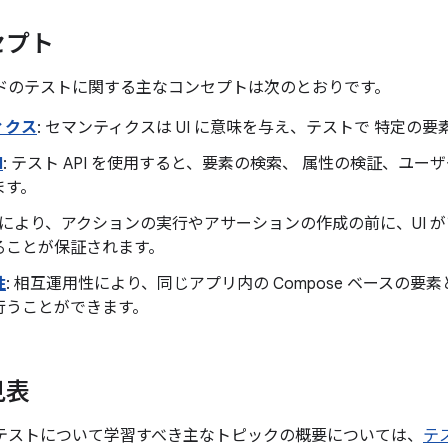
セプト
 コードのテストに関する主なコンセプトは次のとおりです。
ィクス
: セマンティクスは UI に意味を与え、テストで 特定の
I
: テスト API を使用すると、要素の検索、 属性の検証、ユ
ます。
同期により、アクションの実行やアサーションの作成の前に、UI 
ることが保証されます。
性
: 相互運用性により、同じアプリ内の Compose ベースの
行うことができます。
見表
 でのテストについて学習すべき主なトピックの概要については、
テ