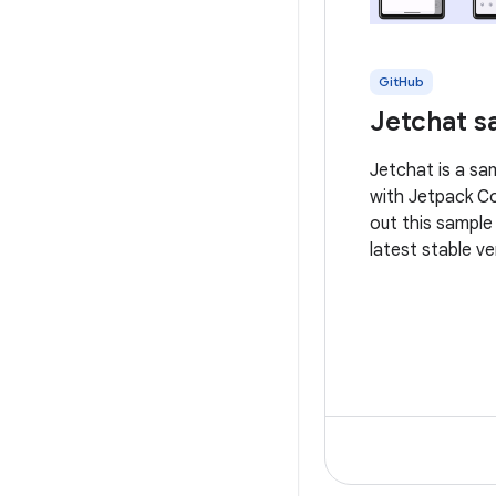
GitHub
Jetchat s
Jetchat is a sa
with Jetpack C
out this sample
latest stable ve
Studio. You can 
repository or i
from Android St
steps here. Thi