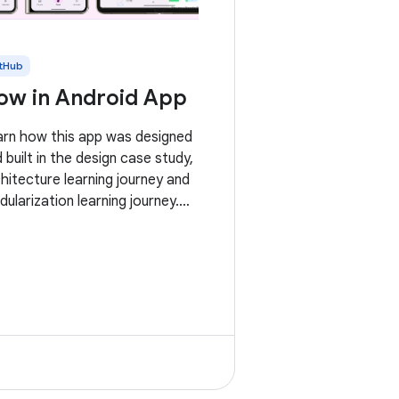
tHub
ow in Android App
arn how this app was designed
 built in the design case study,
hitecture learning journey and
ularization learning journey.
s is the repository for the
 in Android app. It is a work in
gress 🚧. Now in Android is a
ly functional