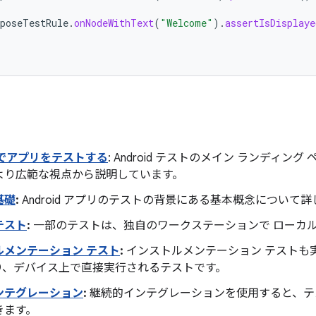
poseTestRule
.
onNodeWithText
(
"Welcome"
).
assertIsDisplaye
id でアプリをテストする
: Android テストのメイン ランディ
より広範な視点から説明しています。
基礎
:
Android アプリのテストの背景にある基本概念について
テスト
:
一部のテストは、独自のワークステーションで ローカ
ルメンテーション テスト
:
インストルメンテーション テストも
り、デバイス上で直接実行されるテストです。
ンテグレーション
:
継続的インテグレーションを使用すると、テ
きます。