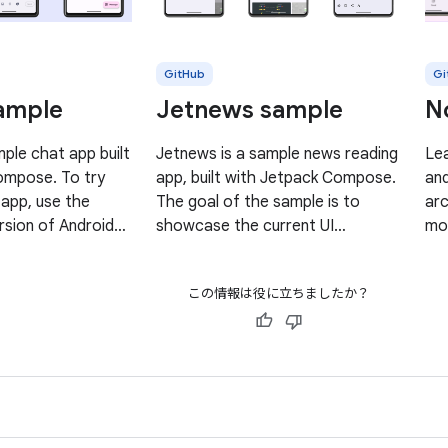
GitHub
Gi
ample
Jetnews sample
N
mple chat app built
Jetnews is a sample news reading
Le
ompose. To try
app, built with Jetpack Compose.
and
 app, use the
The goal of the sample is to
arc
rsion of Android
showcase the current UI
mod
clone this
capabilities of Compose. To try
Thi
mport the project
out this sample app, use the
Now
この情報は役に立ちましたか？
udio following the
latest stable version of Android
pro
s sample
Studio. You can clone this
ful
repository