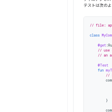
テストは次のよ
// file: a
class
MyCom
@get
:
R
// use 
// an a
@Test
fun
myT
// 
com
}
com