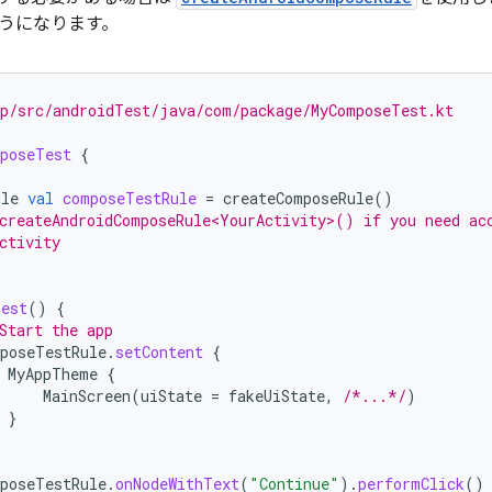
うになります。
pp/src/androidTest/java/com/package/MyComposeTest.kt
poseTest
{
ule
val
composeTestRule
=
createComposeRule
()
createAndroidComposeRule<YourActivity>() if you need ac
ctivity
est
()
{
Start the app
poseTestRule
.
setContent
{
MyAppTheme
{
MainScreen
(
uiState
=
fakeUiState
,
/*...*/
)
}
poseTestRule
.
onNodeWithText
(
"Continue"
).
performClick
()