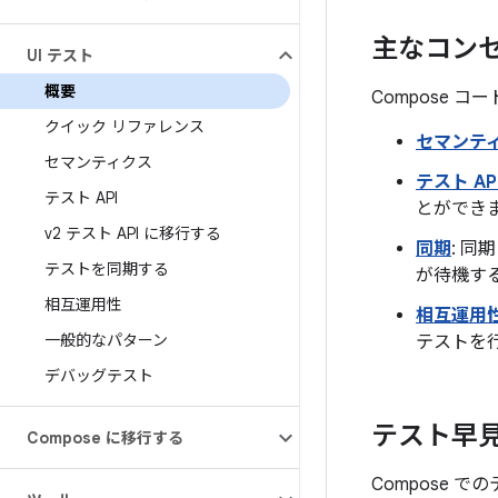
主なコン
UI テスト
概要
Compose
クイック リファレンス
セマンテ
セマンティクス
テスト AP
テスト API
とができ
v2 テスト API に移行する
同期
: 
テストを同期する
が待機す
相互運用性
相互運用
一般的なパターン
テストを
デバッグテスト
テスト早
Compose に移行する
Compose