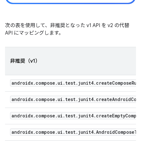
次の表を使用して、非推奨となった v1 API を v2 の代替
API にマッピングします。
非推奨（v1）
androidx.compose.ui.test.junit4.createComposeRul
androidx.compose.ui.test.junit4.createAndroidCom
androidx.compose.ui.test.junit4.createEmptyCompo
androidx.compose.ui.test.junit4.AndroidComposeTe