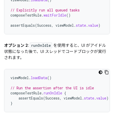
// Explicitly run all queued tasks
composeTestRule
.
waitForIdle
()
assertEquals
(
Success
,
viewModel
.
state
.
value
)
オプション 2
:
runOnIdle
を使用すると、UI がアイドル
状態になった後で、UI スレッドでコードブロックが実行
されます。
viewModel
.
loadData
()
// Run the assertion after the UI is idle
composeTestRule
.
runOnIdle
{
assertEquals
(
Success
,
viewModel
.
state
.
value
)
}