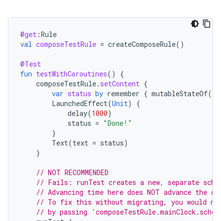
@get
:
Rule
val
composeTestRule
=
createComposeRule
()
@Test
fun
testWithCoroutines
()
{
composeTestRule
.
setContent
{
var
status
by
remember
{
mutableStateOf
(
"L
LaunchedEffect
(
Unit
)
{
delay
(
1000
)
status
=
"Done!"
}
Text
(
text
=
status
)
}
// NOT RECOMMENDED
// Fails: runTest creates a new, separate sche
// Advancing time here does NOT advance the co
// To fix this without migrating, you would ne
// by passing 'composeTestRule.mainClock.sched