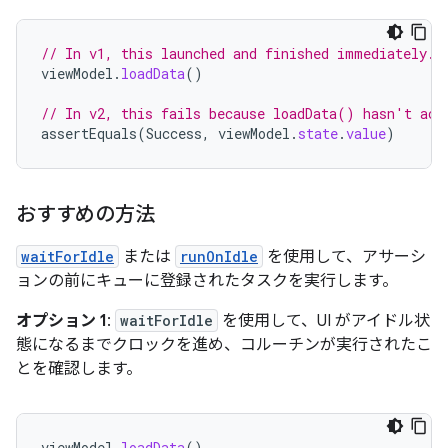
// In v1, this launched and finished immediately.
viewModel
.
loadData
()
// In v2, this fails because loadData() hasn't act
assertEquals
(
Success
,
viewModel
.
state
.
value
)
おすすめの方法
waitForIdle
または
runOnIdle
を使用して、アサーシ
ョンの前にキューに登録されたタスクを実行します。
オプション 1
:
waitForIdle
を使用して、UI がアイドル状
態になるまでクロックを進め、コルーチンが実行されたこ
とを確認します。
viewModel
.
loadData
()