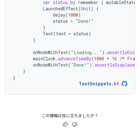
var
status
by
remember
{
mutableStateO
LaunchedEffect
(
Unit
)
{
delay
(
1000
)
status
=
"Done!"
}
Text
(
text
=
status
)
}
onNodeWithText
(
"Loading..."
).
assertIsDispl
mainClock
.
advanceTimeBy
(
1000
+
16
/* Frame
onNodeWithText
(
"Done!"
).
assertIsDisplayed
(
}
}
TestSnippets
.
kt
この情報は役に立ちましたか？