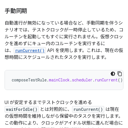
手動同期
自動進行が無効になっている場合など、手動同期を伴うシ
ナリオでは、テストクロックが一時停止しているため、コ
ルーチンを起動してもすぐに実行されません。仮想クロッ
クを進めずにキュー内のコルーチンを実行するに
は、
runCurrent()
API を使用します。これは、現在の仮
想時間にスケジュールされたタスクを実行します。
composeTestRule
.
mainClock
.
scheduler
.
runCurrent
()
UI が安定するまでテストクロックを進める
waitForIdle()
とは対照的に、
runCurrent()
は現在
の仮想時間を維持しながら保留中のタスクを実行します。
この動作により、クロックがアイドル状態に進んだ場合に