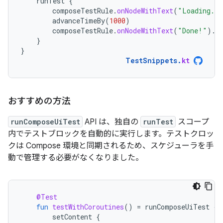
runTest
{
composeTestRule
.
onNodeWithText
(
"Loading...
advanceTimeBy
(
1000
)
composeTestRule
.
onNodeWithText
(
"Done!"
).
a
}
}
TestSnippets
.
kt
おすすめの方法
runComposeUiTest
API は、独自の
runTest
スコープ
内でテストブロックを自動的に実行します。テストクロッ
クは Compose 環境と同期されるため、スケジューラを手
動で管理する必要がなくなりました。
@Test
fun
testWithCoroutines
()
=
runComposeUiTest
{
setContent
{