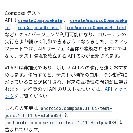
Compose テスト
API（
createComposeRule
、
createAndroidComposeRu
le
、
runComposeUiTest
、
runAndroidComposeUiTest
など）の v2 バージョンが利用可能になり、コルーチンの
実行をより細かく制御できるようになりました。このアッ
プデートでは、API サーフェス全体が複製されるわけでは
なく、テスト環境を確立する API のみが更新されます。
v1 API は非推奨であり、新しい API への移行を強くおすす
めします。移行すると、テストが標準のコルーチン動作に
沿っていることが検証され、将来の互換性の問題が回避さ
れます。非推奨の v1 API のリストについては、
API マッピ
ング
をご覧ください。
これらの変更は
androidx.compose.ui:ui-test-
junit4:1.11.0-alpha03+
と
androidx.compose.ui:ui-test:1.11.0-alpha03+
に
含まれています。