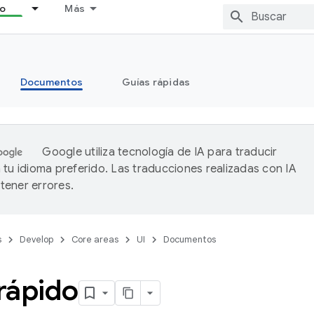
lo
Más
Documentos
Guías rápidas
Google utiliza tecnología de IA para traducir
 tu idioma preferido. Las traducciones realizadas con IA
ener errores.
s
Develop
Core areas
UI
Documentos
 rápido