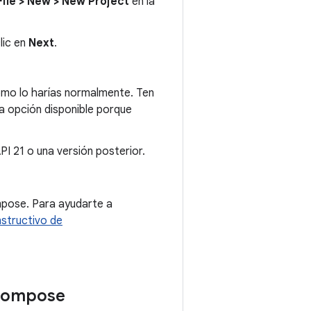
File > New > New Project
en la
lic en
Next
.
mo lo harías normalmente. Ten
ca opción disponible porque
API 21 o una versión posterior.
mpose. Para ayudarte a
nstructivo de
 Compose