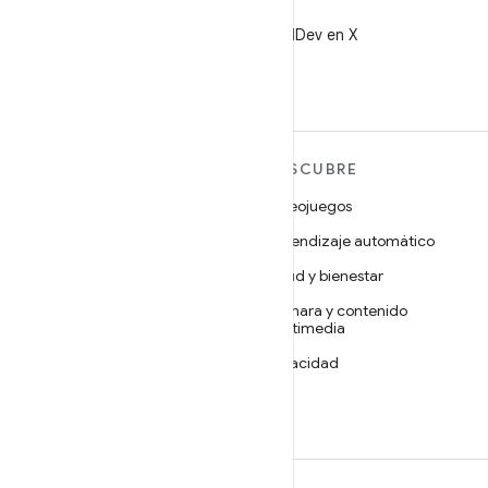
X
Sigue a @AndroidDev en X
MÁS ANDROID
DESCUBRE
Android
Videojuegos
Android para empresas
Aprendizaje automático
Seguridad
Salud y bienestar
Código abierto
Cámara y contenido
multimedia
Noticias
Privacidad
Blog
5G
Podcasts