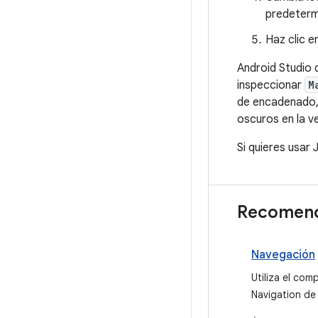
predeterm
Haz clic e
Android Studio 
inspeccionar
M
de encadenado, 
oscuros en la ve
Si quieres usa
Recomend
Navegación
Utiliza el co
Navigation de
para implemen