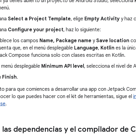
Si ya tienes abierto un proyecto de Android Studio, selecciona
menú.
tana
Select a Project Template
, elige
Empty Activity
y haz c
tana
Configure your project
, haz lo siguiente:
blece los campos
Name, Package name
y
Save location
co
uenta que, en el menú desplegable
Language
,
Kotlin
es la úni
ack Compose funciona solo con clases escritas en Kotlin.
l menú desplegable
Minimum API level
, selecciona el nivel de 
n
Finish
.
sto para que comiences a desarrollar una app con Jetpack Co
cer lo que puedes hacer con el kit de herramientas, sigue el
i
ose
.
 las dependencias y el compilador de