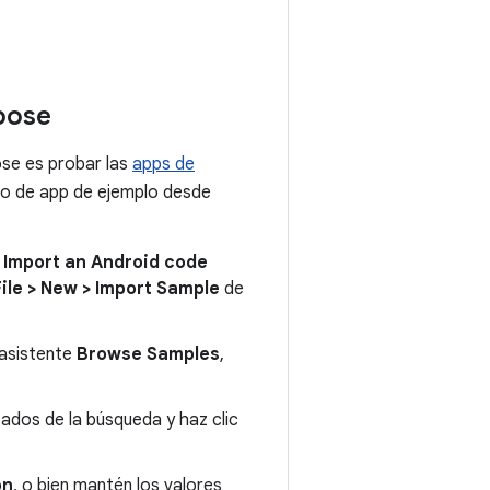
pose
se es probar las
apps de
to de app de ejemplo desde
a
Import an Android code
File > New > Import Sample
de
 asistente
Browse Samples
,
ados de la búsqueda y haz clic
on
, o bien mantén los valores