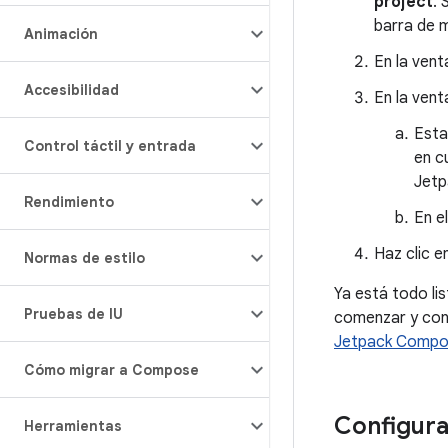
project
. 
barra de 
Animación
En la ven
Accesibilidad
En la ven
Esta
Control táctil y entrada
en c
Jetp
Rendimiento
En e
Haz clic e
Normas de estilo
Ya está todo li
Pruebas de IU
comenzar y cono
Jetpack Comp
Cómo migrar a Compose
Configura
Herramientas