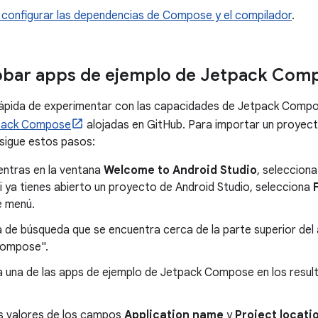
configurar las dependencias de Compose y el compilador
.
bar apps de ejemplo de Jetpack Com
ápida de experimentar con las capacidades de Jetpack Compo
tpack Compose
alojadas en GitHub. Para importar un proyec
 sigue estos pasos:
entras en la ventana
Welcome to Android Studio
, seleccion
Si ya tienes abierto un proyecto de Android Studio, selecciona
e menú.
a de búsqueda que se encuentra cerca de la parte superior del
compose".
 una de las apps de ejemplo de Jetpack Compose en los result
s valores de los campos
Application name
y
Project locati