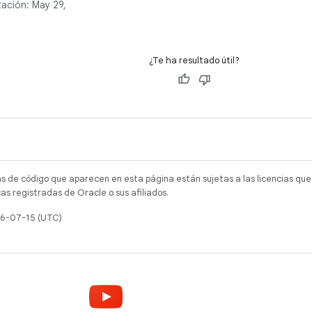
zación:
May 29,
 tu app.
¿Te ha resultado útil?
as de código que aparecen en esta página están sujetas a las licencias que
s registradas de Oracle o sus afiliados.
26-07-15 (UTC)