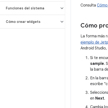
Consulta
Cómo 
Funciones del sistema
Cómo crear widgets
Cómo pro
La forma más r
ejemplo de Je
Android Studio,
Si te encu
sample
. 
la barra d
En la barr
escribe "
Selecciona
en
Next
.
Cambia lo