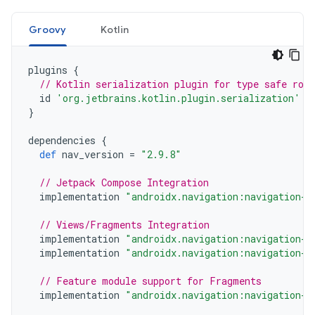
Groovy
Kotlin
plugins
{
// Kotlin serialization plugin for type safe rou
id
'org.jetbrains.kotlin.plugin.serialization'
v
}
dependencies
{
def
nav_version
=
"2.9.8"
// Jetpack Compose Integration
implementation
"androidx.navigation:navigation-c
// Views/Fragments Integration
implementation
"androidx.navigation:navigation-f
implementation
"androidx.navigation:navigation-u
// Feature module support for Fragments
implementation
"androidx.navigation:navigation-d