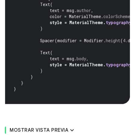
Text
(
text
=
msg
.
author
,
color
=
MaterialTheme
.
colorScheme
.
s
style
=
MaterialTheme
.
typography
.
)
Spacer
(
modifier
=
Modifier
.
height
(
4.
dp
Text
(
text
=
msg
.
body
,
style
=
MaterialTheme
.
typography
.
)
}
}
}
MOSTRAR VISTA PREVIA