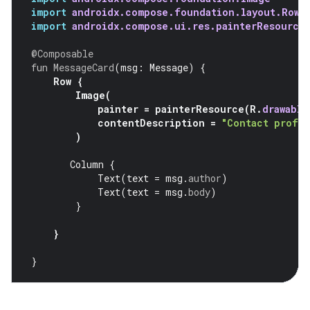
import
androidx.compose.foundation.layout.Row
import
androidx.compose.ui.res.painterResource
@Composable
fun
MessageCard
(
msg
:
Message
)
{
Row
{
Image
(
painter
=
painterResource
(
R
.
drawable
contentDescription
=
"Contact profil
)
Column
{
Text
(
text
=
msg
.
author
)
Text
(
text
=
msg
.
body
)
}
}
}