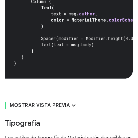
Column
{
Text
(
text
=
msg
.
author
,
color
=
MaterialTheme
.
colorSchem
)
Spacer
(
modifier
=
Modifier
.
height
(
4.
dp
Text
(
text
=
msg
.
body
)
}
}
}
MOSTRAR VISTA PREVIA
Tipografía