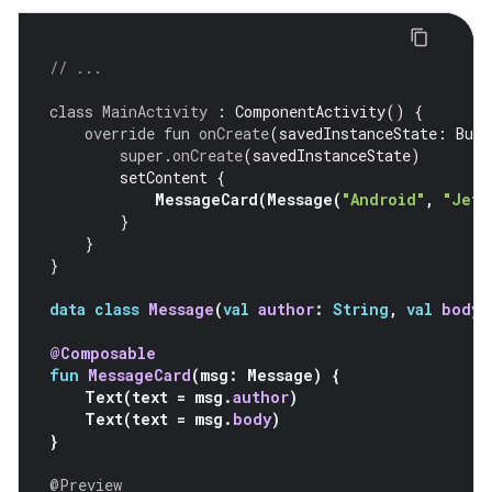
// ...
class
MainActivity
:
ComponentActivity
()
{
override
fun
onCreate
(
savedInstanceState
:
Bund
super
.
onCreate
(
savedInstanceState
)
setContent
{
MessageCard
(
Message
(
"Android"
,
"Jetp
}
}
}
data
class
Message
(
val
author
:
String
,
val
body
:
@Composable
fun
MessageCard
(
msg
:
Message
)
{
Text
(
text
=
msg
.
author
)
Text
(
text
=
msg
.
body
)
}
@Preview