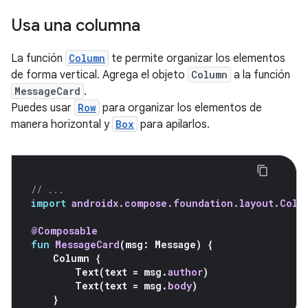
Usa una columna
La función
Column
te permite organizar los elementos
de forma vertical. Agrega el objeto
Column
a la función
MessageCard
.
Puedes usar
Row
para organizar los elementos de
manera horizontal y
Box
para apilarlos.
// ...
import
androidx.compose.foundation.layout.Colu
@Composable
fun
MessageCard
(
msg
:
Message
)
{
Column
{
Text
(
text
=
msg
.
author
)
Text
(
text
=
msg
.
body
)
}