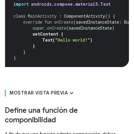
import
androidx.compose.material3.Text
class
MainActivity
:
ComponentActivity
()
{
override
fun
onCreate
(
savedInstanceState
:
Bund
super
.
onCreate
(
savedInstanceState
)
setContent
{
Text
(
"Hello world!"
)
}
}
}
MOSTRAR VISTA PREVIA
Define una función de
componibilidad