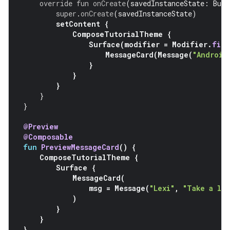
override
fun
onCreate
(
savedInstanceState
:
Bund
super
.
onCreate
(
savedInstanceState
)
setContent
{
ComposeTutorialTheme
{
Surface
(
modifier
=
Modifier
.
fill
MessageCard
(
Message
(
"Android
}
}
}
}
}
@Preview
@Composable
fun
PreviewMessageCard
()
{
ComposeTutorialTheme
{
Surface
{
MessageCard
(
msg
=
Message
(
"Lexi"
,
"Take a lo
)
}
}
}