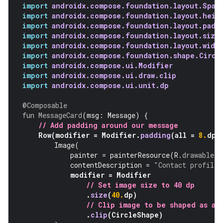
import
androidx.compose.foundation.layout.Spac
import
androidx.compose.foundation.layout.heig
import
androidx.compose.foundation.layout.padd
import
androidx.compose.foundation.layout.size
import
androidx.compose.foundation.layout.widt
import
androidx.compose.foundation.shape.Circl
import
androidx.compose.ui.Modifier
import
androidx.compose.ui.draw.clip
import
androidx.compose.ui.unit.dp
@Composable
fun
MessageCard
(
msg
:
Message
)
{
// Add padding around our message
Row
(
modifier
=
Modifier
.
padding
(
all
=
8.
dp
)
Image
(
painter
=
painterResource
(
R
.
drawable
.
p
contentDescription
=
"Contact profile 
modifier
=
Modifier
// Set image size to 40 dp
.
size
(
40.
dp
)
// Clip image to be shaped as a 
.
clip
(
CircleShape
)