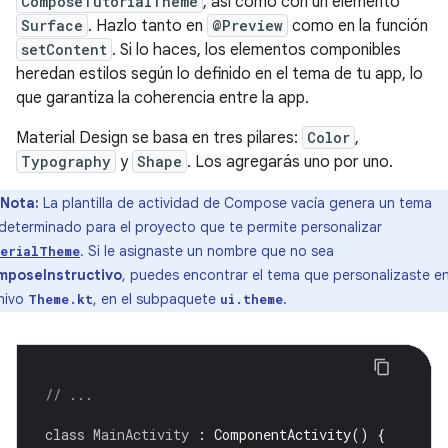
ComposeTutorialTheme
, así como con un elemento
Surface
. Hazlo tanto en
@Preview
como en la función
setContent
. Si lo haces, los elementos componibles
heredan estilos según lo definido en el tema de tu app, lo
que garantiza la coherencia entre la app.
Material Design se basa en tres pilares:
Color
,
Typography
y
Shape
. Los agregarás uno por uno.
Nota:
La plantilla de actividad de Compose vacía genera un tema
determinado para el proyecto que te permite personalizar
. Si le asignaste un nombre que no sea
erialTheme
mposeInstructivo
, puedes encontrar el tema que personalizaste en
hivo
, en el subpaquete
.
Theme.kt
ui.theme
// ...
class
MainActivity
:
ComponentActivity
()
{