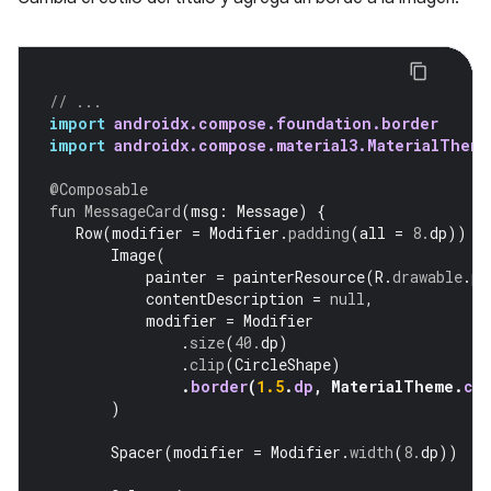
// ...
import
androidx.compose.foundation.border
import
androidx.compose.material3.MaterialTheme
@Composable
fun
MessageCard
(
msg
:
Message
)
{
Row
(
modifier
=
Modifier
.
padding
(
all
=
8.
dp
))
{
Image
(
painter
=
painterResource
(
R
.
drawable
.
pr
contentDescription
=
null
,
modifier
=
Modifier
.
size
(
40.
dp
)
.
clip
(
CircleShape
)
.
border
(
1.5
.
dp
,
MaterialTheme
.
co
)
Spacer
(
modifier
=
Modifier
.
width
(
8.
dp
))