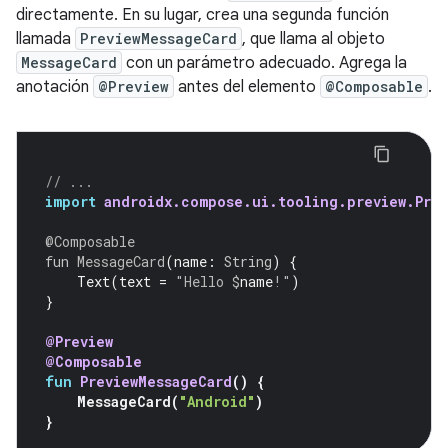
directamente. En su lugar, crea una segunda función
llamada
PreviewMessageCard
, que llama al objeto
MessageCard
con un parámetro adecuado. Agrega la
anotación
@Preview
antes del elemento
@Composable
.
// ...
import
androidx.compose.ui.tooling.preview.Prev
@Composable
fun
MessageCard
(
name
:
String
)
{
Text
(
text
=
"Hello 
$
name
!"
)
}
@Preview
@Composable
fun
PreviewMessageCard
()
{
MessageCard
(
"Android"
)
}