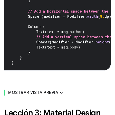
)
// Add a horizontal space between the i
Spacer
(
modifier
=
Modifier
.
width
(
8.
dp
))
Column
{
Text
(
text
=
msg
.
author
)
// Add a vertical space between the 
Spacer
(
modifier
=
Modifier
.
height
(
4
Text
(
text
=
msg
.
body
)
}
}
}
MOSTRAR VISTA PREVIA
Lección 3: Material Design