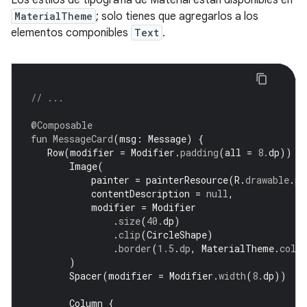
Los estilos de tipografía de Material están disponibles en
MaterialTheme
; solo tienes que agregarlos a los
elementos componibles
Text
.
// ...
@Composable
fun
MessageCard
(
msg
:
Message
)
{
Row
(
modifier
=
Modifier
.
padding
(
all
=
8.
dp
))
{
Image
(
painter
=
painterResource
(
R
.
drawable
.
pr
contentDescription
=
null
,
modifier
=
Modifier
.
size
(
40.
dp
)
.
clip
(
CircleShape
)
.
border
(
1.5
.
dp
,
MaterialTheme
.
colo
)
Spacer
(
modifier
=
Modifier
.
width
(
8.
dp
))
Column
{