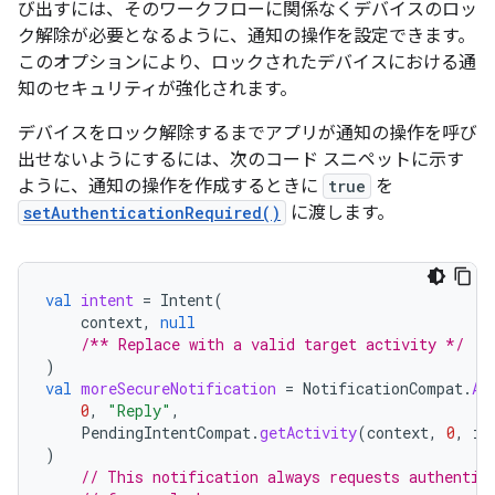
び出すには、そのワークフローに関係なくデバイスのロッ
ク解除が必要となるように、通知の操作を設定できます。
このオプションにより、ロックされたデバイスにおける通
知のセキュリティが強化されます。
デバイスをロック解除するまでアプリが通知の操作を呼び
出せないようにするには、次のコード スニペットに示す
ように、通知の操作を作成するときに
true
を
setAuthenticationRequired()
に渡します。
val
intent
=
Intent
(
context
,
null
/** Replace with a valid target activity */
)
val
moreSecureNotification
=
NotificationCompat
.
Ac
0
,
"Reply"
,
PendingIntentCompat
.
getActivity
(
context
,
0
,
in
)
// This notification always requests authentic